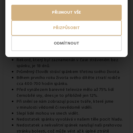
PŘIJMOUT VŠE
PŘIZPŮSOBIT
ODMÍTNOUT
Rekord, který byl zaznamenán v čase stráveném bez
spánku, je 18 dnů.
Průměrný člověk stráví spánkem třetinu svého života.
Během prvního roku života svého dítěte ztratí rodiče
cca 400-700 hodin spánku.
Před vynálezem barevné televize mělo až 75% lidí
černobílé sny, dnes je to přibližně jen 12%.
Při snění se nám zobrazují pouze tváře, které jsme
v minulosti vědomě či nevědomě viděli.
Slepí lidé mohou ve snech vidět.
Nedostatek spánku vyvolává v našem těle pocit hladu.
Nedostatek a nekvalitní spánek narušují naši prahovou
stránku bolesti, což může vést až k úplné ztrátě