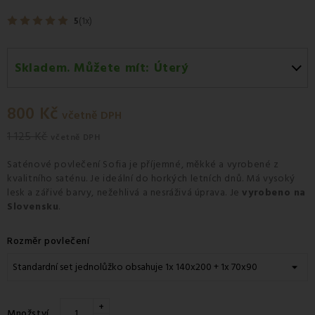
5
(1x)
Skladem. Můžete mít:
Úterý
Úterý 11.08
-
Osobní odběr v odběrném místě
Zásilkovna.
800 Kč
včetně DPH
Středa 12.08
-
Kurýr GLS
1 125 Kč
včetně DPH
Saténové povlečení
Sofia je příjemné, měkké a vyrobené z
kvalitního saténu. Je ideální do horkých letních dnů. Má vysoký
lesk a zářivé barvy, nežehlivá a nesráživá úprava. Je
vyrobeno na
Slovensku
.
Rozměr povlečení
+
Množství