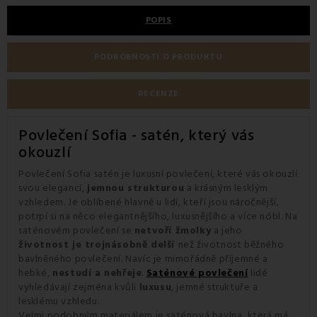
POPIS
PODROBNOSTI O PRODUKTU
RECENZE
Povlečení Sofia - satén, který vás
okouzlí
Povlečení Sofia satén je
luxusní povlečení, které vás okouzlí
svou elegancí,
jemnou strukturou
a krásným lesklým
vzhledem. Je oblíbené hlavně u lidí, kteří jsou náročnější,
potrpí si na něco elegantnějšího, luxusnějšího a více nóbl. Na
saténovém povlečení
se
netvoří žmolky
a jeho
životnost je trojnásobně delší
než životnost běžného
bavlněného povlečení. Navíc je mimořádně příjemné a
hebké,
nestudí a nehřeje
.
Saténové povlečení
lidé
vyhledávají zejména kvůli
luxusu
, jemné struktuře a
lesklému vzhledu.
Velmi podobným materiálem je saténová bavlna, která má