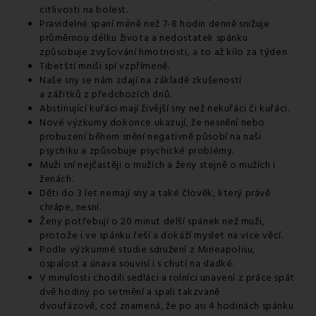
citlivosti na bolest.
Pravidelné spaní méně než 7-8 hodin denně snižuje
průměrnou délku života a nedostatek spánku
způsobuje zvyšování hmotnosti, a to až kilo za týden.
Tibetští mniši spí vzpřímeně.
Naše sny se nám zdají na základě zkušeností
a zážitků z předchozích dnů.
Abstinující kuřáci mají živější sny než nekuřáci či kuřáci.
Nové výzkumy dokonce ukazují, že nesnění nebo
probuzení během snění negativně působí na naši
psychiku a způsobuje psychické problémy.
Muži sní nejčastěji o mužích a ženy stejně o mužích i
ženách.
Děti do 3 let nemají sny a také člověk, který právě
chrápe, nesní.
Ženy potřebují o 20 minut delší spánek než muži,
protože i ve spánku řeší a dokáží myslet na více věcí.
Podle výzkumné studie sdružení z Mineapolisu,
ospalost a únava souvisí i s chutí na sladké.
V minulosti chodili sedláci a rolníci unavení z práce spát
dvě hodiny po setmění a spali takzvaně
dvoufázově, což znamená, že po asi 4 hodinách spánku