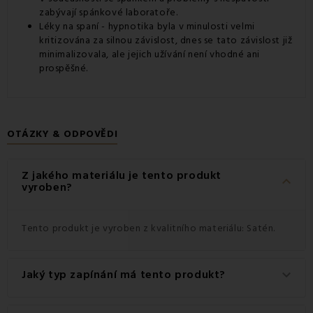
zabývají spánkové laboratoře.
Léky na spaní - hypnotika byla v minulosti velmi
kritizována za silnou závislost, dnes se tato závislost již
minimalizovala, ale jejich užívání není vhodné ani
prospěšné.
OTÁZKY & ODPOVĚDI
Z jakého materiálu je tento produkt
keyboard_arrow_down
vyroben?
Tento produkt je vyroben z kvalitního materiálu: Satén.
Jaký typ zapínání má tento produkt?
keyboard_arrow_down