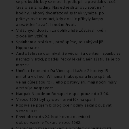
se probudili, kdy se modlili, jedli, pili a povídali si, což
trvalo asi 2 hodiny. Následně šli znovu spát na 4
hodiny. Takový dvoufázový spánek vymizel po
průmyslové revoluci, kdy do ulic přibyly lampy
a osvětlení a začal i noční život.
V dávných dobách za úplňku lidé zůstávali kvůli
zlodějům vzhůru.
Spánkem a otázkou, proč spíme, se zabýval již
Hippokrates.
Aristoteles se domníval, že vědomí a centrum spánku se
nachází v srdci, později řecký lékař Gaén zjistil, že je to
mozek.
Umělec Leonardo Da Vinci spal každé 2 hodiny 15
minut a v dílech Williama Shakespeara hraje spánek
velmi důležitou roli, jeho postavy sní, mají noční můry
a trápí je nespavost.
Naopak Napoleon Bonaparte spal pouze do 3:00.
V roce 1903 byl vyroben první lék na spaní.
Poprvé se pojem biologické hodiny začal používat
v roce 1935.
První obchod s 24-hodinovou otevírací
dobou vznikl v Texasu v roce 1962.
V současnosti se spánkem a problémy s nespavostí