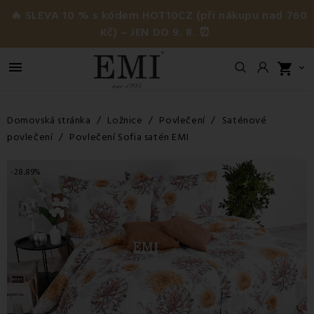
🔥 SLEVA 10 % s kódem HOT10CZ (při nákupu nad 760
Kč) – JEN DO 9. 8. ⏰

shopping_cart

Domovská stránka
Ložnice
Povlečení
Saténové
povlečení
Povlečení Sofia satén EMI
-28,89%