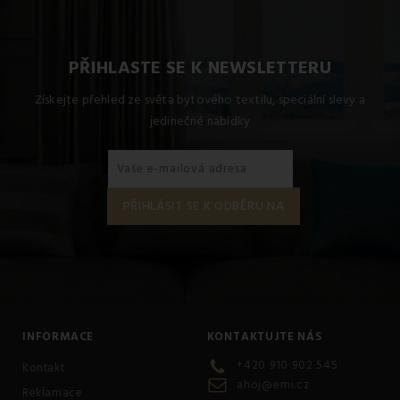
volte raději
citlivější praní
. Měli bychom si zapamatovat,
že praní saténu, saténového prádla a saténových materiálů
by mělo být vždy
ve studené vodě
. Pokud byste
PŘIHLASTE SE K NEWSLETTERU
saténovou látku vyprali v horké vodě, můžete zničit její
strukturu. Také se
vyvarujte chemickému čištění
Získejte přehled ze světa bytového textilu, speciální slevy a
a aviváži
.
jedinečné nabídky
INFORMACE
KONTAKTUJTE NÁS
+420 910 902 545
Kontakt
ahoj@emi.cz
Reklamace