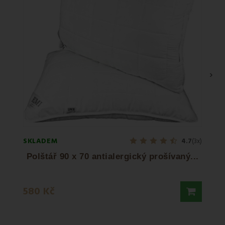
›
SKLADEM
SKLA
4.7
(3x)
Polštář 90 x 70 antialergický prošívaný...
580 
580 Kč
1 160