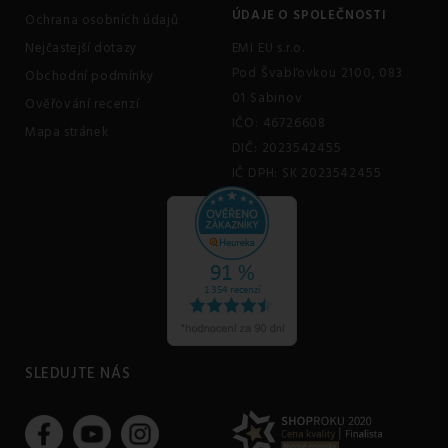
ÚDAJE O SPOLEČNOSTI
Ochrana osobních údajů
Nejčastejší dotazy
EMI EU s.r.o.
Pod Švabľovkou 2100, 083
Obchodní podmínky
01 Sabinov
Ověřování recenzí
IČO: 46726608
Mapa stránek
DIČ: 2023542455
IČ DPH: SK 2023542455
SLEDUJTE NÁS