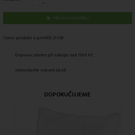
-
PŘIDAT DO KOŠÍKU

Tento produkt si prohlíží 21 lidí
Doprava zdarma při nákupu nad 1500 Kč
Jednoduché vrácení zboží
DOPORUČUJEME
Sle