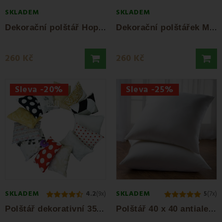
SKLADEM
SKLADEM
D
ekorační polštář Hoplet 40x40 cm EMI
D
ekorační polštářek Mrkev 40x40 cm EMI
260 Kč
260 Kč
Sleva -20%
Sleva -25%
SKLADEM
SKLADEM
4.2
(9x)
5
(7x)
P
olštář dekorativní 35x45 cm mix EMI
P
olštář 40 x 40 antialergický EMI standard