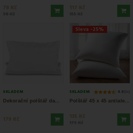
78 Kč
117 Kč
98 Kč
155 Kč
Sleva -25%
SKLADEM
SKLADEM
4.8
(6x)
D
ekorační polštář damaškový bílý s...
P
olštář 45 x 45 antialergický EMI standard
135 Kč
179 Kč
179 Kč