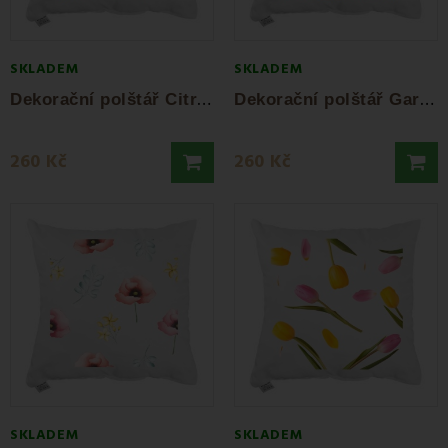
Drobnosti, které mění vše
SKLADEM
SKLADEM
D
ekorační polštář Citrine 40x40 cm EMI
D
ekorační polštář Garden 40x40 cm EMI
260 Kč
260 Kč
SKLADEM
SKLADEM