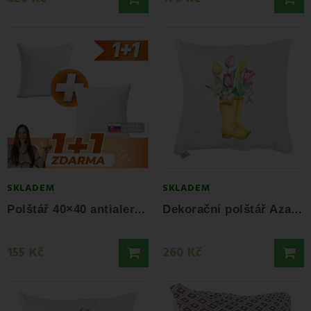
SKLADEM
SKLADEM
P
olštář 40×40 antialergický standard EMI...
D
ekorační polštář Azal 40x40 cm EMI
155 Kč
260 Kč