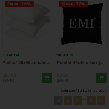
Sleva -26%
Sleva -77%
SKLADEM
SKLADEM
P
olštář 50x50 antialergický EMI standard
P
olštář 40x40 s černým potiskem EMI
200 Kč
60 Kč
269 Kč
260 Kč
Zobrazení 1-24 z 131 položek
…

1
2
3
6