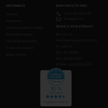
INFORMACE
KONTAKTUJTE NÁS
+420 910 902 545
Kontakt
ahoj@emi.cz
Reklamace
ÚDAJE O SPOLEČNOSTI
Ochrana osobních údajů
Nejčastejší dotazy
EMI EU s.r.o.
Pod Švabľovkou 2100, 083
Obchodní podmínky
01 Sabinov
Ověřování recenzí
IČO: 46726608
Mapa stránek
DIČ: 2023542455
IČ DPH: SK 2023542455