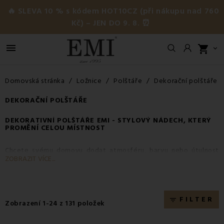
🔥 SLEVA 10 % s kódem HOT10CZ (při nákupu nad 760
Kč) – JEN DO 9. 8. ⏰

shopping_cart

Domovská stránka
Ložnice
Polštáře
Dekorační polštáře
DEKORAČNÍ POLŠTÁŘE
DEKORATIVNÍ POLŠTÁŘE
EMI - STYLOVÝ NÁDECH, KTERÝ
PROMĚNÍ CELOU MÍSTNOST
Chcete svému domovu dodat atmosféru, barvu nebo útulnost
ZOBRAZIT VÍCE...
bez velkých změn a nákladů?
Dekorační polštáře
jsou
nejrychlejším způsobem, jak
proměnit jakoukoli místnost v
místo, kde se budete cítit opravdu doma.
Jsou malým detailem s velkým účinkem - vytvoří stylový akcent,
FILTER
filter_list
Zobrazení 1-24 z 131 položek
sjednotí váš interiér a zároveň nabídnou pohodlí, které si
zamilujete.