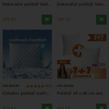
D
ekorační polštář Selina 40x40 cm EMI
D
ekorační polštář Velery 40x40 cm EMI
260 Kč
260 Kč
SKLADEM
SKLADEM
5
(1x)
C
hladicí polštář IceFresh Comfort 35x45 cm...
P
olštář 45 x 45 cm antialergický standard...
620 Kč
179 Kč