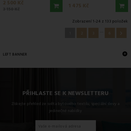
2 500 Kč
1 475 Kč
3 150 Kč
Zobrazení 1-24 z 133 položek
…

1
2
3
6

LEFT BANNER
PŘIHLASTE SE K NEWSLETTERU
Získejte přehled ze světa bytového textilu, speciální slevy a
jedinečné nabídky