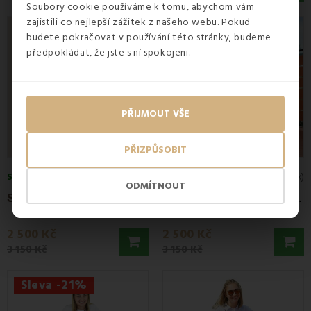
Soubory cookie používáme k tomu, abychom vám
zajistili co nejlepší zážitek z našeho webu. Pokud
Sleva -21%
Sleva -21%
budete pokračovat v používání této stránky, budeme
předpokládat, že jste s ní spokojeni.
PŘIJMOUT VŠE
PŘIZPŮSOBIT
SKLADEM
SKLADEM
5
(3x)
ODMÍTNOUT
S
edací vak hruška bílá EMI
S
edací vak hruška oranžová EMI
2 500 Kč
2 500 Kč
3 150 Kč
3 150 Kč
Sleva -21%