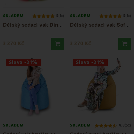
SKLADEM
SKLADEM
5
(1x)
5
(1x)
D
ětský sedací vak Dino EMI
D
ětský sedací vak Softy EMI
3 370 Kč
3 370 Kč
Sleva -21%
Sleva -21%
SKLADEM
SKLADEM
4.8
(5x)