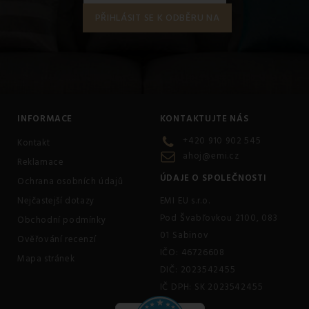
INFORMACE
KONTAKTUJTE NÁS
+420 910 902 545
Kontakt
ahoj@emi.cz
Reklamace
ÚDAJE O SPOLEČNOSTI
Ochrana osobních údajů
Nejčastejší dotazy
EMI EU s.r.o.
Pod Švabľovkou 2100, 083
Obchodní podmínky
01 Sabinov
Ověřování recenzí
IČO: 46726608
Mapa stránek
DIČ: 2023542455
IČ DPH: SK 2023542455