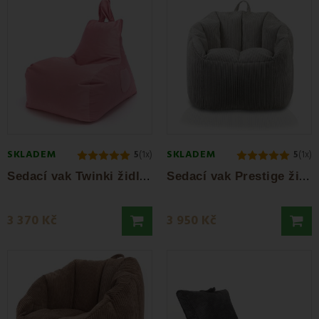
SKLADEM
SKLADEM
5
(1x)
5
(1x)
S
edací vak Twinki židle růžová EMI
S
edací vak Prestige židle šedá EMI
3 370 Kč
3 950 Kč