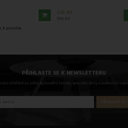
225 Kč
250 Kč
 z 9 položek
PŘIHLASTE SE K NEWSLETTERU
kejte přehled ze světa bytového textilu, speciální slevy a jedinečné nab