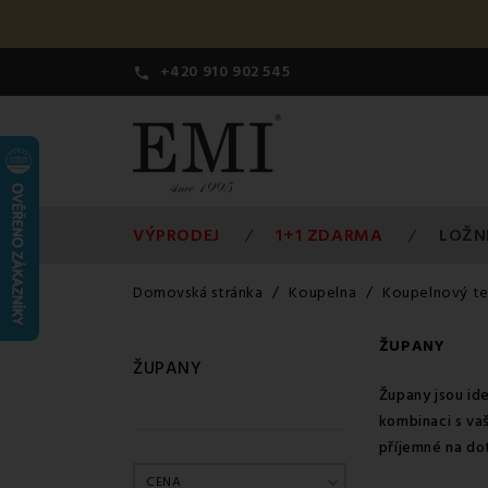
+420 910 902 545

VÝPRODEJ
1+1 ZDARMA
LOŽN
Domovská stránka
Koupelna
Koupelnový te
ŽUPANY
ŽUPANY
Župany jsou ide
kombinaci s va
příjemné na dot
CENA