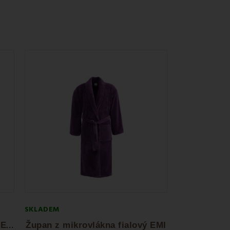
SKLADEM
Ž
upan z mikrovlákna červený EMI
Župan z mikrovlákna fialový EMI