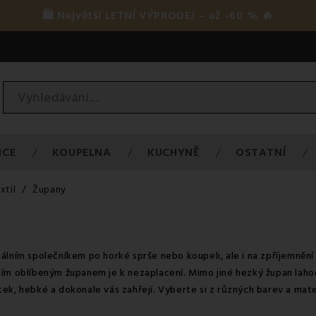
🛍️ Největší LETNÍ VÝPRODEJ – až -60 % 🔥
ICE
KOUPELNA
KUCHYNĚ
OSTATNÍ
xtil
Župany
álním společníkem po horké sprše nebo koupeli, ale i na zpříjemnění
ším oblíbeným županem je k nezaplacení. Mimo jiné hezký župan lahod
ek, hebké a dokonale vás zahřejí. Vyberte si z různých barev a mate