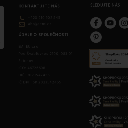
SLEDUJTE NÁS
KONTAKTUJTE NÁS
+420 910 902 545
ahoj@emi.cz
ÚDAJE O SPOLEČNOSTI
EMI EU s.r.o.
Pod Švabľovkou 2100, 083 01
Sabinov
IČO: 46726608
DIČ: 2023542455
IČ DPH: SK 2023542455