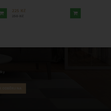
225 Kč
250 Kč
ídky