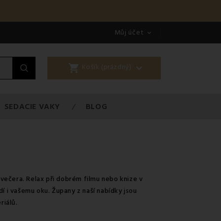
Můj účet

shopping_cart

Košík (prázdný)
SEDACIE VAKY
BLOG
 večera. Relax při dobrém filmu nebo knize v
í i vašemu oku. Župany z naší nabídky jsou
riálů.