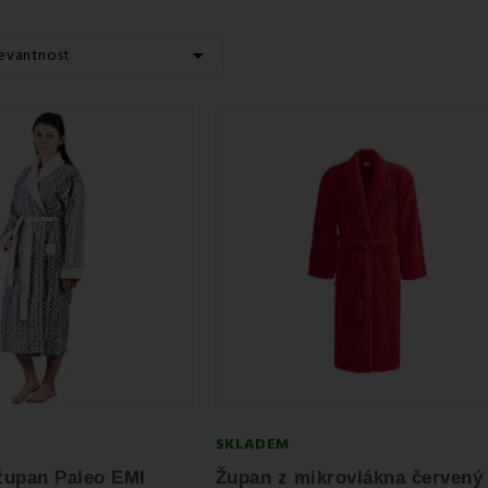

evantnost
SKLADEM
župan Paleo EMI