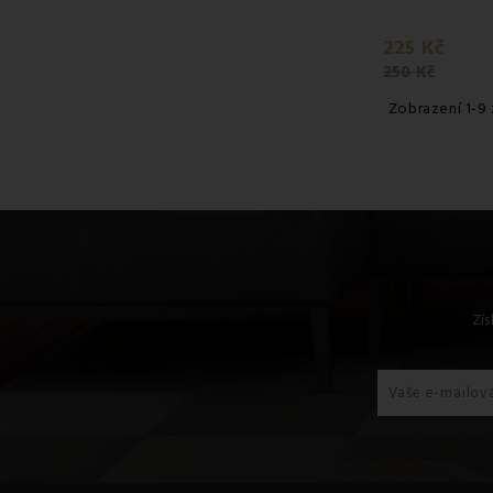
225 Kč
250 Kč
Zobrazení 1-9
Zís