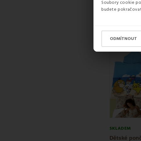
Soubory cookie pou
budete pokračovat 
698 Kč
Sleva -1
ODMÍTNOUT
SKLADEM