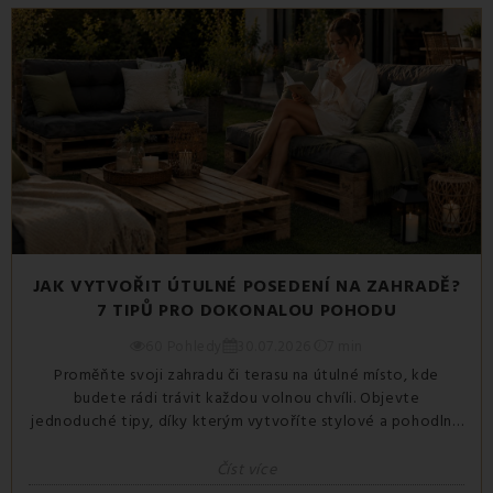
JAK VYTVOŘIT ÚTULNÉ POSEDENÍ NA ZAHRADĚ?
7 TIPŮ PRO DOKONALOU POHODU
60 Pohledy
30.07.2026
7 min
Proměňte svoji zahradu či terasu na útulné místo, kde
budete rádi trávit každou volnou chvíli. Objevte
jednoduché tipy, díky kterým vytvoříte stylové a pohodlné
posezení pomocí textilních doplňků, dekorací a správně
zvolených barev. Inspirujte se a vytvořte si...
Číst více