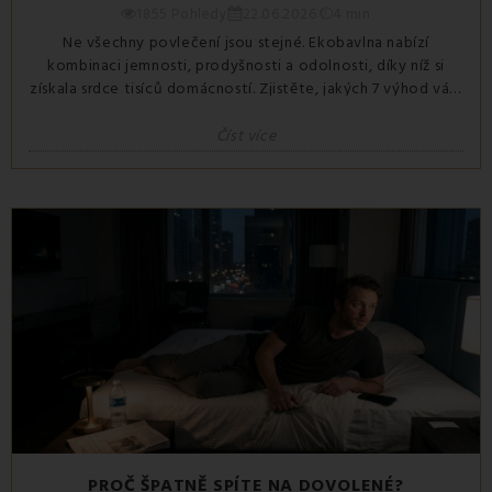
1855 Pohledy
22.06.2026
4 min
Ne všechny povlečení jsou stejné. Ekobavlna nabízí
kombinaci jemnosti, prodyšnosti a odolnosti, díky níž si
získala srdce tisíců domácností. Zjistěte, jakých 7 výhod vám
může přinést a proč patří mezi nejlepší materiály...
Číst více
PROČ ŠPATNĚ SPÍTE NA DOVOLENÉ?