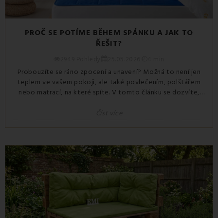
PROČ SE POTÍME BĚHEM SPÁNKU A JAK TO
ŘEŠIT?
2949 Pohledy
25.05.2026
4 min
Probouzíte se ráno zpocení a unavení? Možná to není jen
teplem ve vašem pokoji, ale také povlečením, polštářem
nebo matrací, na které spíte. V tomto článku se dozvíte,
proč dochází k nočnímu pocení a jaké jednoduché změny
vám mohou pomoci k pohodlnějšímu spánku.
Číst více