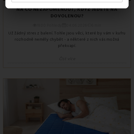
NA CO NEZAPOMENOUT, KDYŽ JEDETE NA
DOVOLENOU?
1800 Pohledy
04.06.2026
6 min
Už žádný stres z balení. Tohle jsou věci, které by vám v kufru
rozhodně neměly chybět - a některé z nich vás možná
překvapí.
Číst více