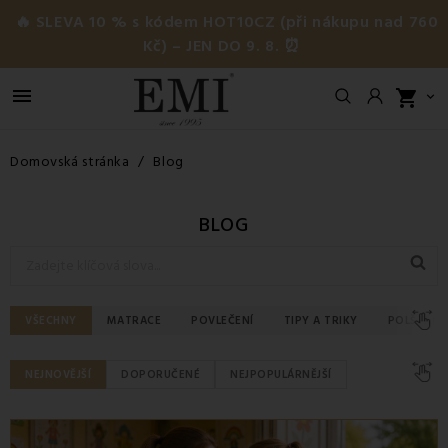
🔥 SLEVA 10 % s kódem HOT10CZ (při nákupu nad 760
Kč) – JEN DO 9. 8. ⏰

shopping_cart

Domovská stránka
Blog
BLOG
VŠECHNY
MATRACE
POVLEČENÍ
TIPY A TRIKY
POLŠTÁŘE
NEJNOVĚJŠÍ
DOPORUČENÉ
NEJPOPULÁRNĚJŠÍ