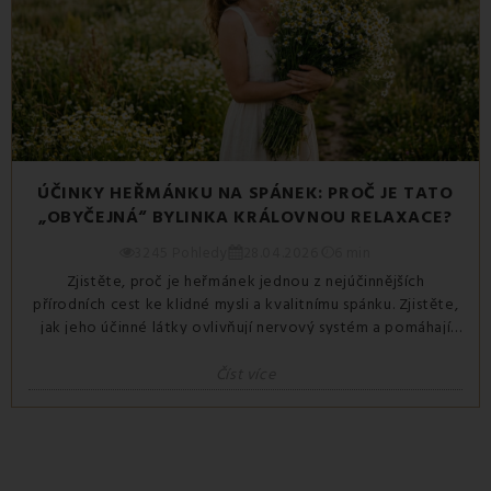
ÚČINKY HEŘMÁNKU NA SPÁNEK: PROČ JE TATO
„OBYČEJNÁ“ BYLINKA KRÁLOVNOU RELAXACE?
3245 Pohledy
28.04.2026
6 min
Zjistěte, proč je heřmánek jednou z nejúčinnějších
přírodních cest ke klidné mysli a kvalitnímu spánku. Zjistěte,
jak jeho účinné látky ovlivňují nervový systém a pomáhají
tělu přejít do hlubokého odpočinku. Ukážeme vám také
praktické tipy, jak využít jeho sílu v každodenní spánkové
Číst více
rutině.