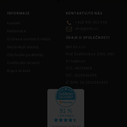
INFORMACE
KONTAKTUJTE NÁS
+420 910 902 545
Kontakt
ahoj@emi.cz
Reklamace
ÚDAJE O SPOLEČNOSTI
Ochrana osobních údajů
Nejčastejší dotazy
EMI EU s.r.o.
Pod Švabľovkou 2100, 083
Obchodní podmínky
01 Sabinov
Ověřování recenzí
IČO: 46726608
Mapa stránek
DIČ: 2023542455
IČ DPH: SK 2023542455