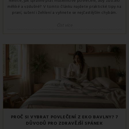
Nevíte, jak správně prát mušelínové povlečení, aby zůstalo
měkké a vzdušné? V tomto článku najdete praktické tipy na
praní, sušení i žehlení a vyhnete se nejčastějším chybám.
Číst více
PROČ SI VYBRAT POVLEČENÍ Z EKO BAVLNY? 7
DŮVODŮ PRO ZDRAVĚJŠÍ SPÁNEK