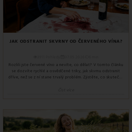
JAK ODSTRANIT SKVRNY OD ČERVENÉHO VÍNA?
3911 Pohledy
07.05.2026
6 min
Rozlili jste červené víno a nevíte, co dělat? V tomto článku
se dozvíte rychlé a osvědčené triky, jak skvrnu odstranit
dříve, než se z ní stane trvalý problém. Zjistěte, co skutečně
funguje, a zachraňte svůj ubrus, povlečení a matraci ještě
dnes.
Číst více