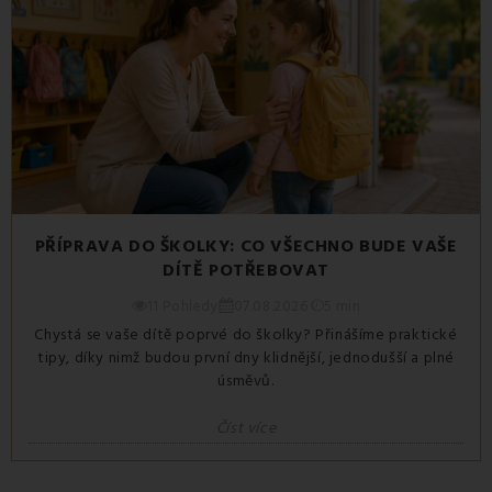
PŘÍPRAVA DO ŠKOLKY: CO VŠECHNO BUDE VAŠE
DÍTĚ POTŘEBOVAT
11 Pohledy
07.08.2026
5 min
Chystá se vaše dítě poprvé do školky? Přinášíme praktické
tipy, díky nimž budou první dny klidnější, jednodušší a plné
úsměvů.
Číst více