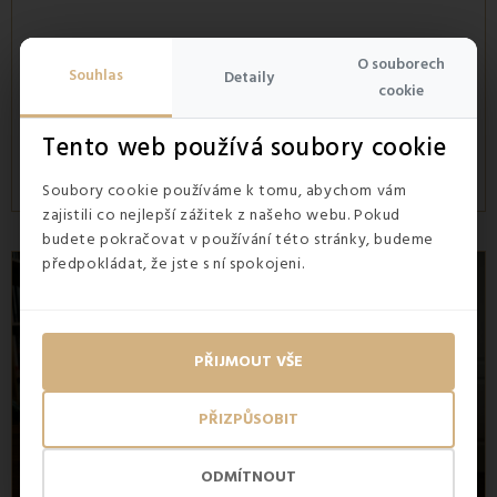
1493 Pohledy
15.06.2026
7 min
O souborech
Souhlas
Detaily
Vysněná dovolená, pohodlná postel, a přesto se ráno
cookie
probouzíš unavený? Zjisti, proč se ti na dovolené spí hůře a
co můžeš udělat pro klidný a regenerační spánek.
Tento web používá soubory cookie
Číst více
Soubory cookie používáme k tomu, abychom vám
zajistili co nejlepší zážitek z našeho webu. Pokud
budete pokračovat v používání této stránky, budeme
předpokládat, že jste s ní spokojeni.
PŘIJMOUT VŠE
PŘIZPŮSOBIT
ODMÍTNOUT