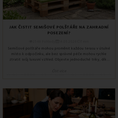
JAK ČISTIT SEMIŠOVÉ POLŠTÁŘE NA ZAHRADNÍ
POSEZENÍ?
2548 Pohledy
14.05.2026
7 min
Semišové polštáře mohou proměnit každou terasu v útulné
místo k odpočinku, ale bez správné péče mohou rychle
ztratit svůj luxusní vzhled. Objevte jednoduché triky, díky
kterým budou vaše semišové polštáře vypadat jako nové
po celou sezónu.
Číst více