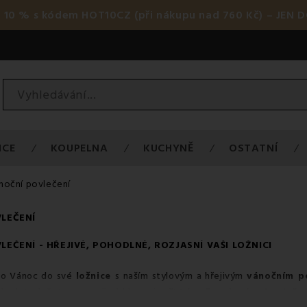
 10 % s kódem HOT10CZ (při nákupu nad 760 Kč) – JEN D
ICE
KOUPELNA
KUCHYNĚ
OSTATNÍ
noční povlečení
LEČENÍ
LEČENÍ
- HŘEJIVÉ, POHODLNÉ, ROZJASNÍ VAŠI LOŽNICI
lo Vánoc do své
ložnice
s naším stylovým a hřejivým
vánočním p
 budete ležet v posteli obklopeni
měkkým flanelovým
,
bavlněn