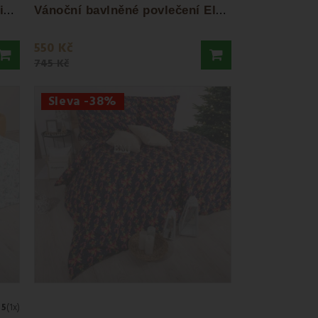
V
ánoční bavlněné povlečení Liana EMI
V
ánoční bavlněné povlečení Eleonora...
550 Kč
745 Kč
Sleva -38%
5
(1x)