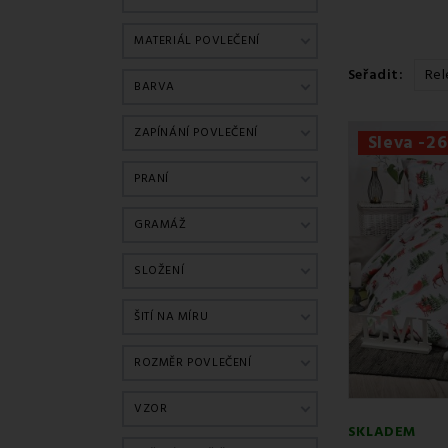
které navodí t
S
povlečením
z
MATERIÁL POVLEČENÍ
vánočním kouz
✨ Co najde
Seřadit:
Rel
BARVA
Tradiční moti
Moderní vzor
ZAPÍNÁNÍ POVLEČENÍ
Sleva -2
Měkké materi
Široký výběr 
PRANÍ
Skvělý ná
GRAMÁŽ
Vánoční povleč
rodiny. Babičku
SLOŽENÍ
Proč si je 
ŠITÍ NA MÍRU
✅
Zimní poho
✅
Rychlé pran
ROZMĚR POVLEČENÍ
✅ S
tálost bar
✅ Šité s lás
VZOR
SKLADEM
?
Hledáte dár