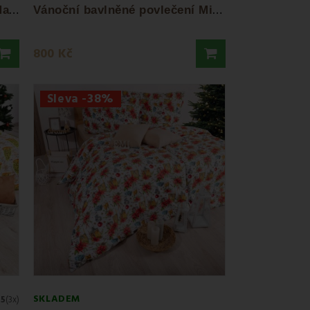
V
ánoční bavlněné povlečení Magic EMI
V
ánoční bavlněné povlečení Mikuláš EMI
800 Kč
Sleva -38%
SKLADEM
.5
(3x)