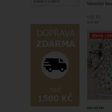
SUŠENÍ V SUŠIČCE
Přečtěte si náš
500 Kč
675 Kč
Sleva -2
SKLADEM