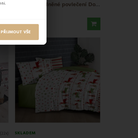
ni.
V
ánoční bavlněné povlečení Carol EMI
V
ánoční bavlněné povlečení Domis EMI
825 Kč
PŘIJMOUT VŠE
SKLADEM
(22x)