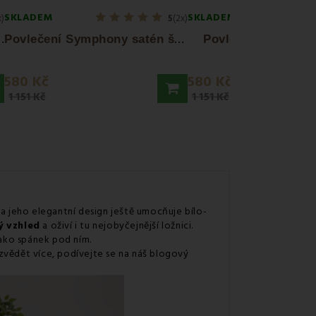
SKLADEM
SKLADEM
x)
5
(2x)
P
40x200 + 70x90 EMI
P
ovlečení Symphony satén šedo-bílé EMI
Povlečení Talin sa
580 Kč
580 Kč
1 151 Kč
1 151 Kč
a jeho elegantní design ještě umocňuje bílo-
ý vzhled
a oživí i tu nejobyčejnější ložnici.
ako spánek pod ním.
ozvědět více, podívejte se na náš blogový