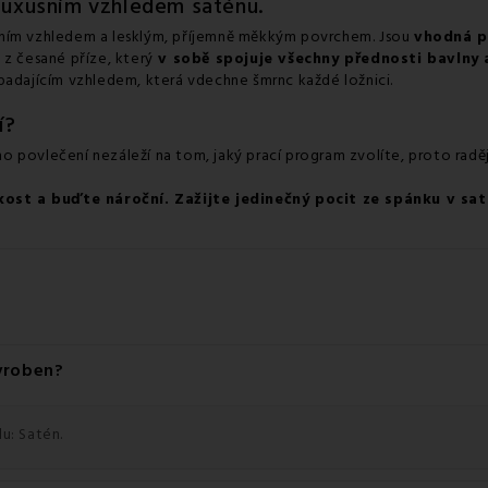
 luxusním vzhledem saténu.
sním vzhledem a lesklým, příjemně měkkým povrchem. Jsou
vhodná pr
 z česané příze, který
v sobě spojuje všechny přednosti bavlny 
padajícím vzhledem, která vdechne šmrnc každé ložnici.
í?
ho povlečení nezáleží na tom, jaký prací program zvolíte, proto radě
kost a buďte nároční
. Zažijte jedinečný pocit ze spánku v sa
vyroben?
u: Satén.