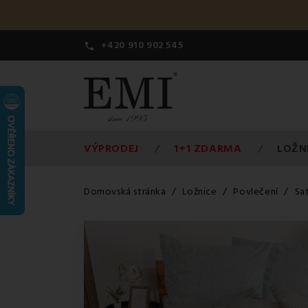
+420 910 902 545

VÝPRODEJ
1+1 ZDARMA
LOŽN
Domovská stránka
Ložnice
Povlečení
Sa