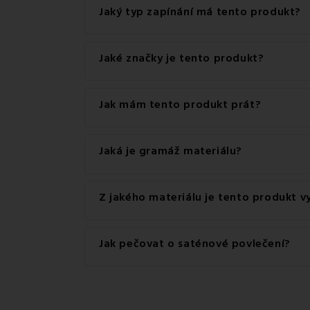
Jaký typ zapínání má tento produkt?
Tento produkt má praktické zapínání na Zip.
Jaké značky je tento produkt?
Jedná se o autentický produkt značky EMI.
Jak mám tento produkt prát?
Pro dosažení nejlepších výsledků doporučujem
Jaká je gramáž materiálu?
Gramáž materiálu použitého pro tento produkt
Z jakého materiálu je tento produkt 
Tento produkt je vyroben z kvalitního materiá
Jak pečovat o saténové povlečení?
Satén
lze prát v pračce
. U saténu a saténové
chemickému čištění a bělení
.