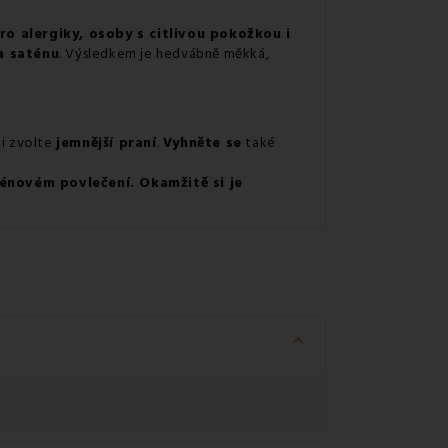
o alergiky, osoby s citlivou pokožkou i
a saténu
. Výsledkem je hedvábně měkká,
ji zvolte
jemnější praní
.
Vyhněte se
také
ténovém povlečení. Okamžitě si je
keyboard_arrow_down