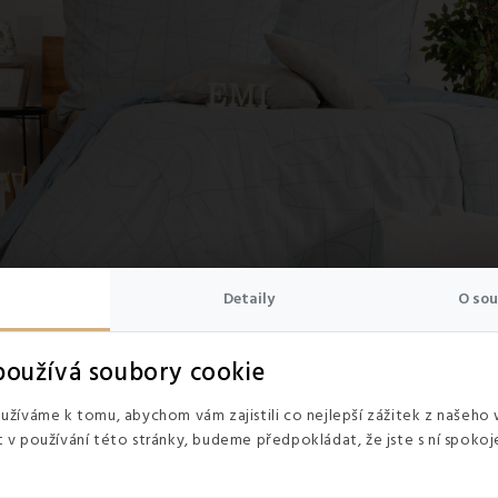
Detaily
O sou
oužívá soubory cookie
žíváme k tomu, abychom vám zajistili co nejlepší zážitek z našeho
v používání této stránky, budeme předpokládat, že jste s ní spokoje
ovlečení