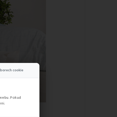
borech cookie
 webu. Pokud
ni.