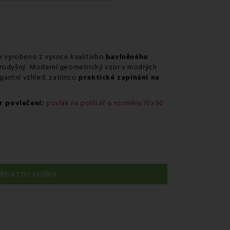
v odběrném místě Zásilkovna.
e vyrobeno z vysoce kvalitního
bavlněného
 prodyšný. Moderní geometrický vzor v modrých
legantní vzhled, zatímco
praktické zapínání na
r povlečení:
povlak na polštář o rozměru 70x90
ŘIDAT DO KOŠÍKU