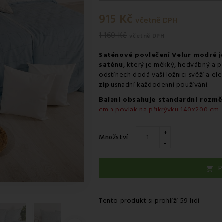
Pondělí 10.08
-
Osobní odběr 
915 Kč
Úterý 11.08
-
Kurýr GLS
včetně DPH
1 160 Kč
včetně DPH
Saténové povlečení Velur modré
j
saténu
, který je měkký, hedvábný a
odstínech dodá vaší ložnici svěží a e
zip
usnadní každodenní používání.
Balení obsahuje standardní rozmě
cm a povlak na přikrývku 140x200 cm.
+
Množství
-
P

Tento produkt si prohlíží 59 lidí