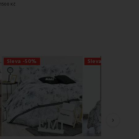
 1500 Kč
Sleva -50%
Sleva -50%
›