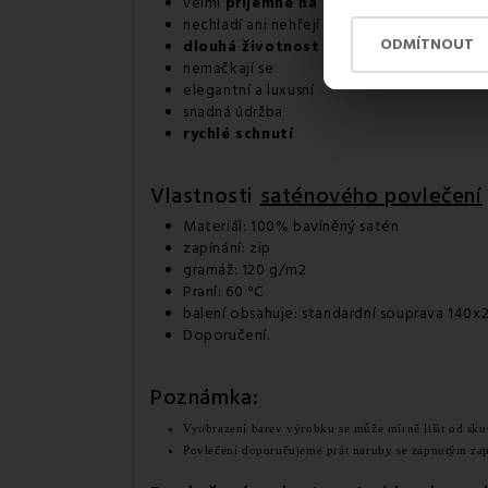
velmi
příjemné na dotek
nechladí ani nehřejí
ODMÍTNOUT
dlouhá životnost
nemačkají se
elegantní a luxusní
snadná údržba
rychlé schnutí
Vlastnosti
saténového povlečení
Materiál: 100% bavlněný satén
zapínání: zip
gramáž: 120 g/m2
Praní: 60 °C
balení obsahuje: standardní souprava 140
Doporučení.
Poznámka:
Vyobrazení barev výrobku se může mírně lišit od skut
Povlečení doporučujeme prát naruby se zapnutým za