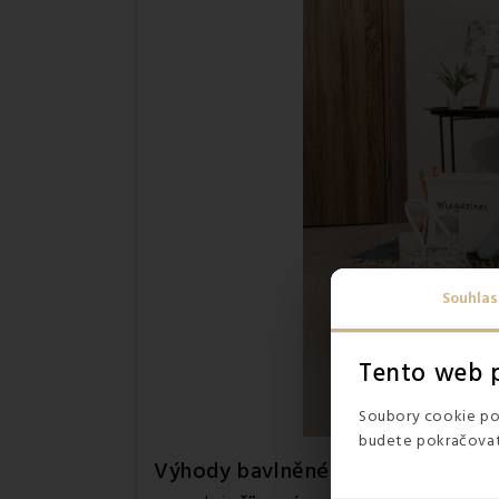
Souhlas
Tento web p
Soubory cookie pou
budete pokračovat 
Výhody bavlněného saténového p