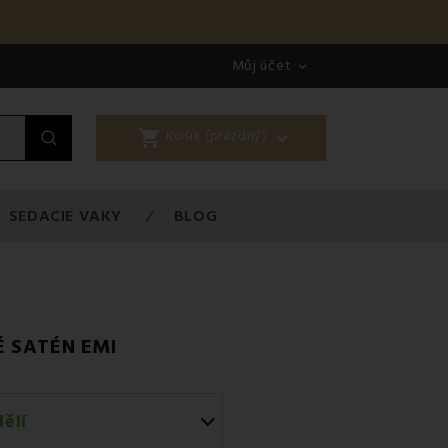
Můj účet

shopping_cart

Košík (prázdný)
SEDACIE VAKY
BLOG
 SATÉN EMI
ělí