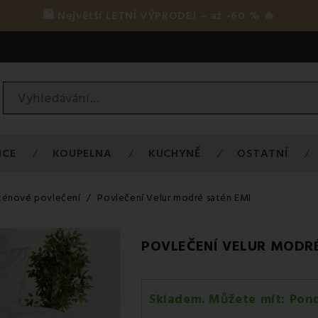
🛍️ Největší LETNÍ VÝPRODEJ – až -60 % 🔥
ICE
KOUPELNA
KUCHYNĚ
OSTATNÍ
ténové povlečení
Povlečení Velur modré satén EMI
POVLEČENÍ VELUR MODRÉ
Skladem. Můžete mít:
Pond