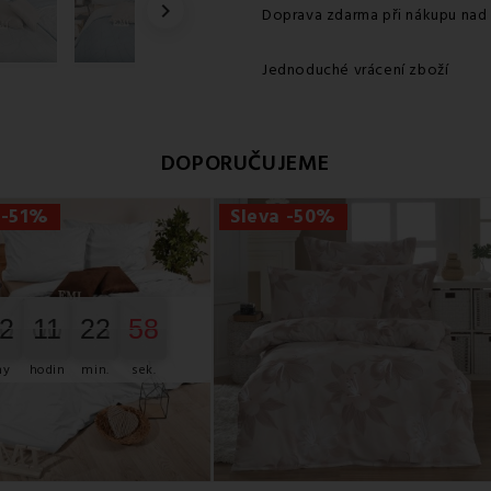

Doprava zdarma při nákupu nad
Jednoduché vrácení zboží
DOPORUČUJEME
 -51%
Sleva -50%
2
11
22
57
2
0
00
11
22
23
57
58
ny
hodin
min.
sek.