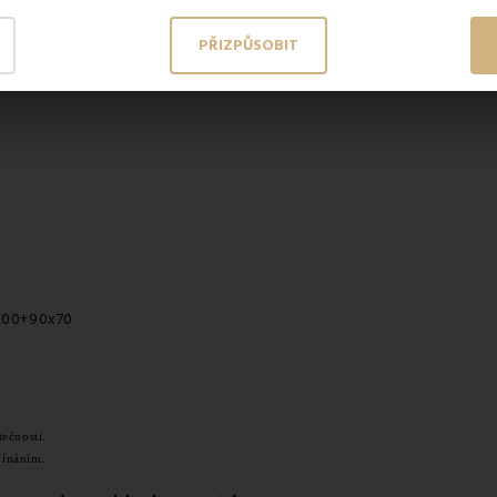
PŘIZPŮSOBIT
x200+90x70
ečnosti.
pínáním.