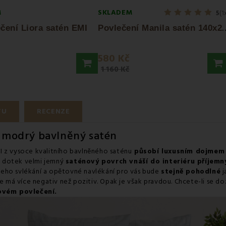
M
SKLADEM
5
(1
ovlečení Manila satén 1
čení Liora satén EMI
580 Kč
1 160 Kč
TU
RECENZE
r modrý bavlněný satén
I z vysoce kvalitního bavlněného saténu
působí luxusním dojmem
na dotek velmi jemný
saténový povrch vnáší do interiéru příjemn
jeho svlékání a opětovné navlékání pro vás bude
stejně pohodlné
j
že má více negativ než pozitiv. Opak je však pravdou. Chcete-li se d
ovém povlečení.