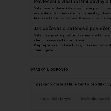
Povlečení s vlastnostmi bavlny a
Saténové povlečení
Velur modré se pyšní luxu
malé děti
. Bavlněný satén je materiál vyrobený
hřejivá a téměř nemačkavá tkanina s luxusně vy
Jak pečovat o saténové povlečen
Satén
lze prát v pračce
. U saténu a saténové
chemickému čištění a bělení
.
Dopřejte svému tělu
luxus, měkkost a heb
zamilujete.
OTÁZKY & ODPOVĚDI
Z jakého materiálu je tento produkt 
Tento produkt je vyroben z kvalitního materiál