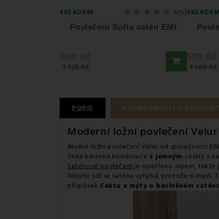
SKLADEM
SKLADE
5
(1x)
Povlečení Sofia satén EMI
Povle
800 Kč
570 Kč
1 125 Kč
1 160 Kč
POPIS
PODROBNOSTI O PRODUK
Moderní ložní povlečení Velu
Modré ložní povlečení Velur od společnosti EM
šedá
barevná kombinace
s jemným
. Lesklý a 
Saténové povlečení
je opatřeno zipem, takže 
Mnoho lidí se saténu vyhýbá, protože si myslí, 
příspěvek
Fakta a mýty o bavlněném satén