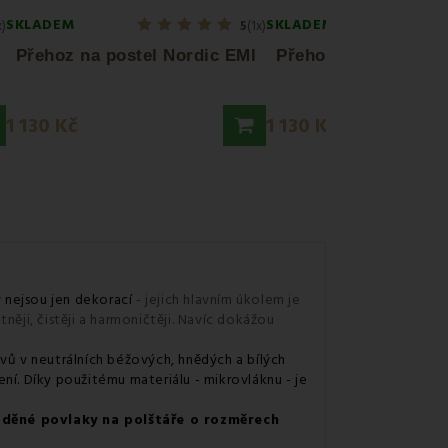
SKLADEM
SKLADEM
x)
5
(1x)
Přehoz na postel Nordic EMI
Přehoz na postel So
1 130 Kč
1 130 Kč
y nejsou jen dekorací
- jejich hlavním úkolem je
něji, čistěji a harmoničtěji. Navíc dokážou
ů v neutrálních béžových, hnědých a bílých
í. Díky použitému materiálu - mikrovláknu - je
aděné povlaky na polštáře o rozměrech