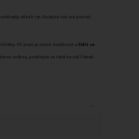
ostěradly 40x40 cm. Dodejte tak své posteli
místěny. Při praní je nutné dodržovat a
řídit se
ávnou volbou, podívejte se také na náš článek
keyboard_arrow_down