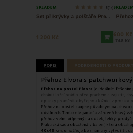
SKLADEM
SKLADE
5
(1x)
S
et přikrývky a polštáře Premium 140x200...
Přehoz
600 Kč
1 200 Kč
748 Kč
POPIS
PODROBNOSTI O PRODUK
Přehoz Elvora s patchworkový
Přehoz na postel Elvora
je ideálním řešením 
chránit ložní prádlo před prachem a zajistit, ab
opticky proměnit obyčejnou ložnici v prostor pl
Přehoz na postel zaujme půvabným patchworkov
odstínech. Tento elegantní a zároveň hravý vzh
přehoz velmi příjemný na dotek, lehký, prodyšn
Praktická sada obsažená v balení, která obsahu
40x40 cm
, umožňuje bez námahy vytvořit ucel