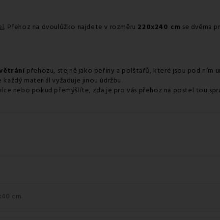
el
. Přehoz na dvoulůžko najdete v rozměru
220x240 cm
se dvěma pr
větrání
přehozu, stejně jako peřiny a polštářů, které jsou pod ním u
každý materiál vyžaduje jinou údržbu.
ce nebo pokud přemýšlíte, zda je pro vás přehoz na postel tou spr
x40 cm.