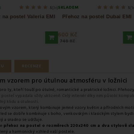
M
SKLADEM
5
(3x)
5
(1
 na postel Valeria EMI
Přehoz na postel Dubai EMI
600 Kč
748 Kč
TU
RECENZE
m vzorem pro útulnou atmosféru v ložnici
pro ty, kteří touží po útulné, romantické a praktické ložnici. Přehoz
y postel vypadala vždy uklizeně. Celý interiér díky nim působí kompakt
ný klidu a útulnosti.
ým vzorem, který kombinuje jemné vzory květin a přírodních motiv
led se dobře kombinuje s boho, venkovským i klasickým stylem bydlen
ý a snadno se udržuje.
je
přehoz na postel o rozměrech 220x240 cm a dva stylově sl
ený a harmonický vzhled vaší postele.