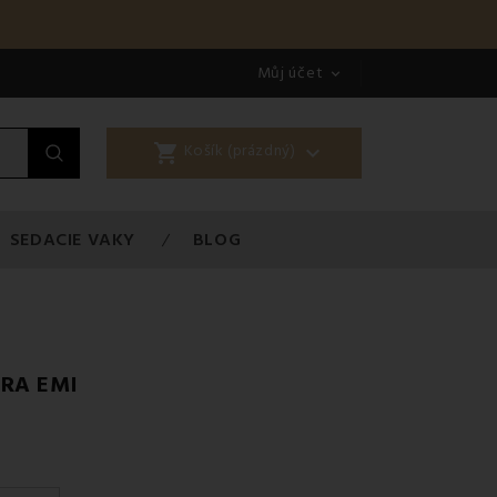
Můj účet

shopping_cart

Košík (prázdný)
SEDACIE VAKY
BLOG
RA EMI