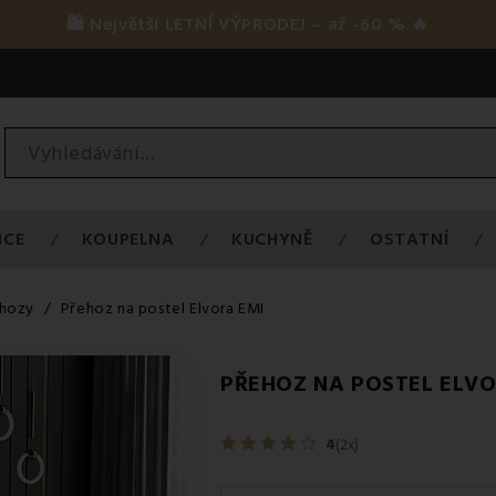
🛍️ Největší LETNÍ VÝPRODEJ – až -60 % 🔥
ICE
KOUPELNA
KUCHYNĚ
OSTATNÍ
hozy
Přehoz na postel Elvora EMI
PŘEHOZ NA POSTEL ELVO
4
(2x)