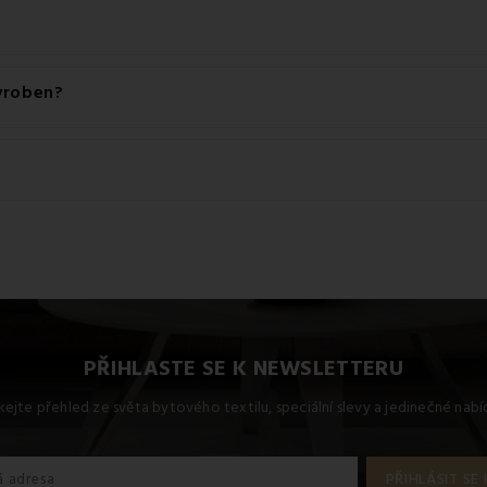
e tento produkt prát na 40 °C.
vyroben?
lu: 100% Mikrofibra.
 větrání
přehozu, stejně jako peřiny a polštářů, které jsou pod ním 
ože každý materiál vyžaduje jinou údržbu.
PŘIHLASTE SE K NEWSLETTERU
kejte přehled ze světa bytového textilu, speciální slevy a jedinečné nab