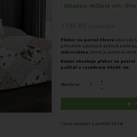
Skladem. Můžete mít:
Úter
Úterý 11.08
-
Kurýr GLS
1 130 Kč
včetně DPH
Přehoz na postel Elvora
oživí vaši l
přírodních odstínech béžové a bílé ba
mikrovlákna
, které je jemné na dote
Balení obsahuje přehoz na postel
polštář o rozměrech 40x40 cm.
+
Množství
-
P

Tento produkt si prohlíží 54 lidí