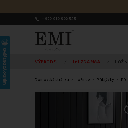
+420 910 902 545

VÝPRODEJ
1+1 ZDARMA
LOŽN
Domovská stránka
Ložnice
Přikrývky
Pře