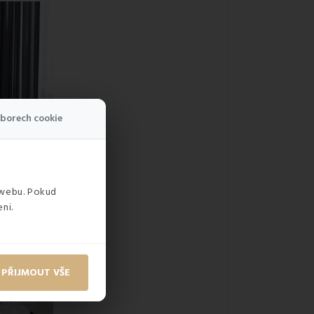
borech cookie
 webu. Pokud
ni.
PŘIJMOUT VŠE