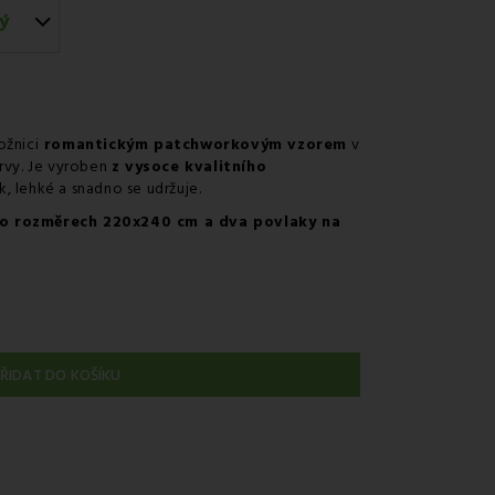
ý
ožnici
romantickým patchworkovým vzorem
v
rvy. Je vyroben
z vysoce kvalitního
k, lehké a snadno se udržuje.
 o rozměrech 220x240 cm a dva povlaky na
ŘIDAT DO KOŠÍKU