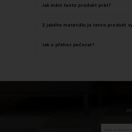
Jak mám tento produkt prát?
Pro dosažení nejlepších výsledků doporučujem
Z jakého materiálu je tento produkt 
Tento produkt je vyroben z kvalitního materiá
Jak o přehoz pečovat?
Základním pravidlem u přehozů je
pravidelné
se symboly péče
umístěnými na přehozu, prot
Zís