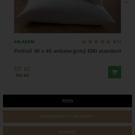
›
SKLADEM
SKLA
5
(7x)
Polštář 40 x 40 antialergický EMI standard
117 Kč
1 58
155 Kč
POPIS
PODROBNOSTI O PRODUKTU
RECENZE