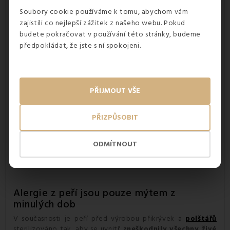
vrstvu, která
zahřívá lidské tělo
. Péřový polštář je díky
Soubory cookie používáme k tomu, abychom vám
těmto vlastnostem ideálním společníkem
na dlouhé a
mrazivé zimní noci
.
zajistili co nejlepší zážitek z našeho webu. Pokud
budete pokračovat v používání této stránky, budeme
předpokládat, že jste s ní spokojeni.
PŘIJMOUT VŠE
PŘIZPŮSOBIT
ODMÍTNOUT
Alergie z peří jsou pouze mýtem z
minulých dob
V současnosti je peří před výrobou přikrývek a
polštářů
sterilizováno tak, aby se uvnitř
zneškodnily všechny živé