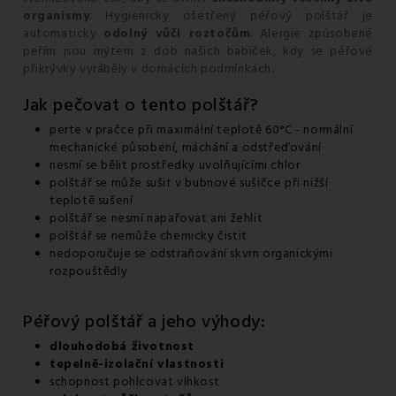
organismy
. Hygienicky ošetřený péřový polštář je
automaticky
odolný vůči roztočům
. Alergie způsobené
peřím jsou mýtem z dob našich babiček, kdy se péřové
přikrývky vyráběly v domácích podmínkách.
Jak pečovat o tento polštář?
perte v pračce při maximální teplotě 60°C - normální
mechanické působení, máchání a odstřeďování
nesmí se bělit prostředky uvolňujícími chlor
polštář se může sušit v bubnové sušičce při nižší
teplotě sušení
polštář se nesmí napařovat ani žehlit
polštář se nemůže chemicky čistit
nedoporučuje se odstraňování skvrn organickými
rozpouštědly
Péřový polštář a jeho výhody:
dlouhodobá životnost
tepelně-izolační vlastnosti
schopnost pohlcovat vlhkost