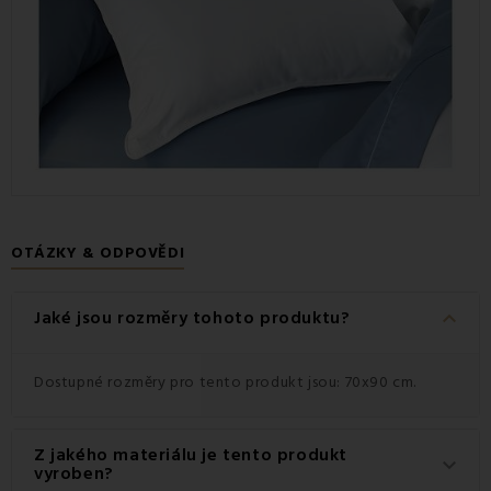
OTÁZKY & ODPOVĚDI
keyboard_arrow_down
Jaké jsou rozměry tohoto produktu?
Dostupné rozměry pro tento produkt jsou: 70x90 cm.
Z jakého materiálu je tento produkt
keyboard_arrow_down
vyroben?