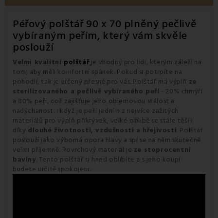
Péřový polštář 90 x 70 plněný pečlivě
vybíraným peřím, který vám skvěle
poslouží
Velmi kvalitní
polštář
je vhodný pro lidi, kterým záleží na
tom, aby měli komfortní spánek. Pokud si potrpíte na
pohodlí, tak je určený přesně pro vás. Polštář má výplň
ze
sterilizovaného a pečlivě vybíraného peří
- 20% chmýří
a 80% peří, což zajišťuje jeho objemovou stálost a
nadýchanost. I když je peří jedním z nejvíce zažitých
materiálů pro výplň přikrývek, velké oblibě se stále těší i
díky
dlouhé životnosti, vzdušnosti a hřejivosti
. Polštář
poslouží jako výborná opora hlavy a spí se na něm skutečně
velmi příjemně. Povrchový materiál je
ze stoprocentní
bavlny
. Tento polštář si hned oblíbíte a s jeho koupí
budete určitě spokojeni.