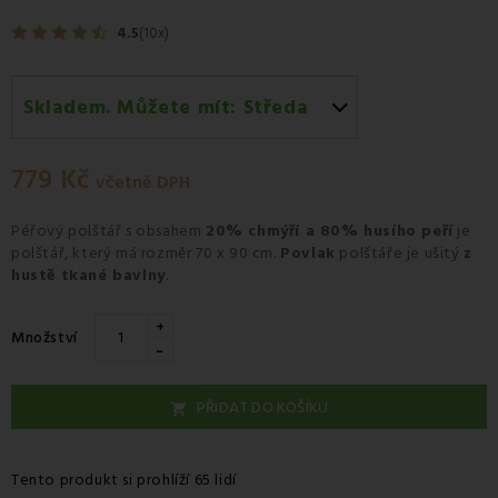
4.5
(10x)
Skladem. Můžete mít:
Středa
Středa 12.08
-
Kurýr GLS
779 Kč
včetně DPH
Péřový polštář
s obsahem
20% chmýří a 80% husího peří
je
polštář, který má rozměr 70 x 90 cm.
Povlak
polštáře je ušitý
z
hustě tkané bavlny
.
+
Množství
-
PŘIDAT DO KOŠÍKU

Tento produkt si prohlíží 65 lidí