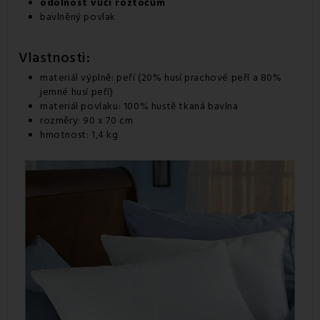
odolnost vůči roztočům
bavlněný povlak
Vlastnosti:
materiál výplně: peří
(
20
%
husí
prachové peří a
80
%
jemné
husí peří
)
materiál povlaku: 100% hustě tkaná bavlna
rozměry: 90 x 70 cm
hmotnost: 1,4 kg