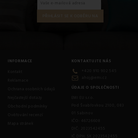
INFORMACE
KONTAKTUJTE NÁS
+420 910 902 545
Kontakt
ahoj@emi.cz
Reklamace
ÚDAJE O SPOLEČNOSTI
Ochrana osobních údajů
Nejčastejší dotazy
EMI EU s.r.o.
Pod Švabľovkou 2100, 083
Obchodní podmínky
01 Sabinov
Ověřování recenzí
IČO: 46726608
Mapa stránek
DIČ: 2023542455
IČ DPH: SK 2023542455