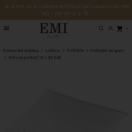
🔥 SLEVA 10 % s kódem HOT10CZ (při nákupu nad 760
Kč) – JEN DO 9. 8. ⏰

shopping_cart

Domovská stránka
Ložnice
Polštáře
Polštáře na spaní
Péřový polštář 70 x 90 EMI