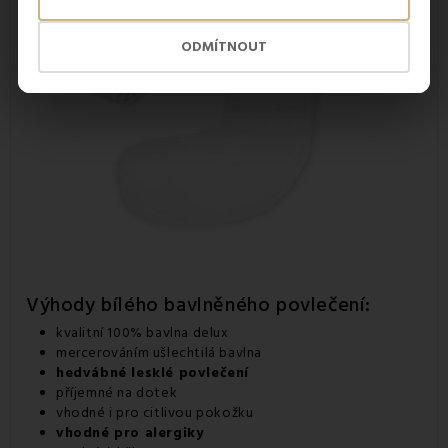
ODMÍTNOUT
Výhody bílého bavlněného povlečení:
kvalitní 100% bavlna delux
mercerováním ušlechtilá bavlna
hedvábné lesklé povlečení
příjemné na dotek
vhodné i pro citlivou pokožku
vhodné pro alergiky