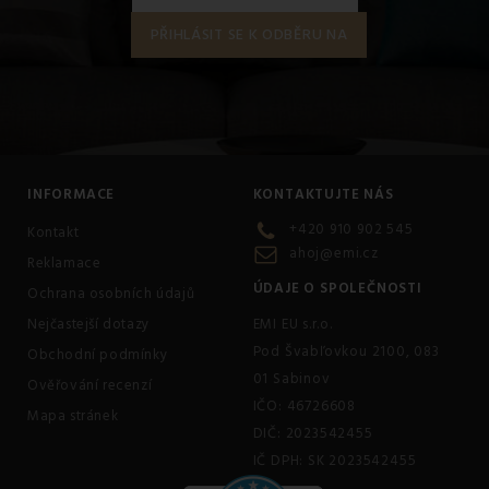
INFORMACE
KONTAKTUJTE NÁS
+420 910 902 545
Kontakt
ahoj@emi.cz
Reklamace
ÚDAJE O SPOLEČNOSTI
Ochrana osobních údajů
Nejčastejší dotazy
EMI EU s.r.o.
Pod Švabľovkou 2100, 083
Obchodní podmínky
01 Sabinov
Ověřování recenzí
IČO: 46726608
Mapa stránek
DIČ: 2023542455
IČ DPH: SK 2023542455