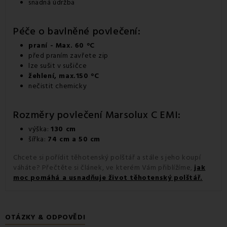
snadná údržba
Péče o bavlněné povlečení:
praní - Max. 60 °C
před praním zavřete zip
lze sušit v sušičce
žehlení, max.150 °C
nečistit chemicky
Rozměry povlečení Marsolux C EMI:
výška:
130 cm
šířka:
74 cm a 50 cm
Chcete si pořídit těhotenský polštář a stále s jeho koupí
váháte? Přečtěte si článek, ve kterém Vám přiblížíme,
jak
moc pomáhá a usnadňuje život těhotenský polštář.
OTÁZKY & ODPOVĚDI