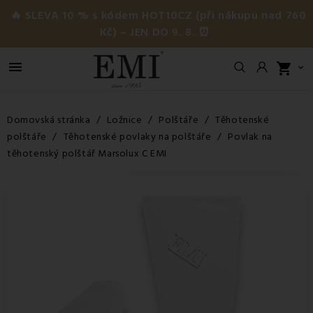
🔥 SLEVA 10 % s kódem HOT10CZ (při nákupu nad 760
Kč) – JEN DO 9. 8. ⏰

shopping_cart

Domovská stránka
Ložnice
Polštáře
Těhotenské
polštáře
Těhotenské povlaky na polštáře
Povlak na
těhotenský polštář Marsolux C EMI