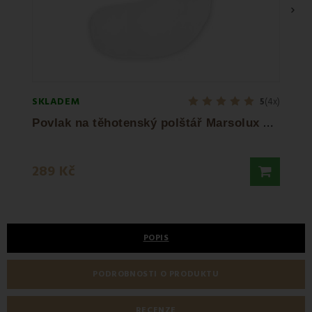
›
SKLADEM
SKLA
5
(4x)
P
ovlak na těhotenský polštář Marsolux EMI
T
289 Kč
735 
POPIS
PODROBNOSTI O PRODUKTU
RECENZE