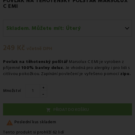
POVLAK NA TĚHOTENSKÝ POLŠTÁŘ MARSOLUX
C EMI
Skladem. Můžete mít:
Úterý
Úterý 11.08
-
Osobní odběr v odběrném místě
Zásilkovna.
249 Kč
včetně DPH
Středa 12.08
-
Kurýr GLS
Povlak na těhotenský polštář
Marsolux C EMI je vyroben z
příjemné
100% bavlny delux.
Je vhodná pro alergiky i pro lidi s
citlivou pokožkou. Zapínání povlečení je vyřešeno pomocí
zipu.
+
Množství
-
PŘIDAT DO KOŠÍKU


Poslední kus skladem
Tento produkt si prohlíží 62 lidí