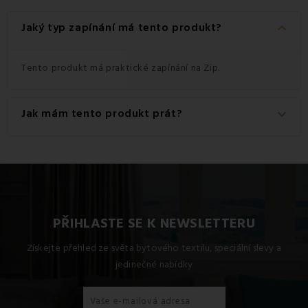
keyboard_arrow_down
Jaký typ zapínání má tento produkt?
Tento produkt má praktické zapínání na Zip.
Jak mám tento produkt prát?
keyboard_arrow_down
Pro dosažení nejlepších výsledků doporučujeme tento
produkt prát na 60 °C.
PŘIHLASTE SE K NEWSLETTERU
Získejte přehled ze světa bytového textilu, speciální slevy a
jedinečné nabídky