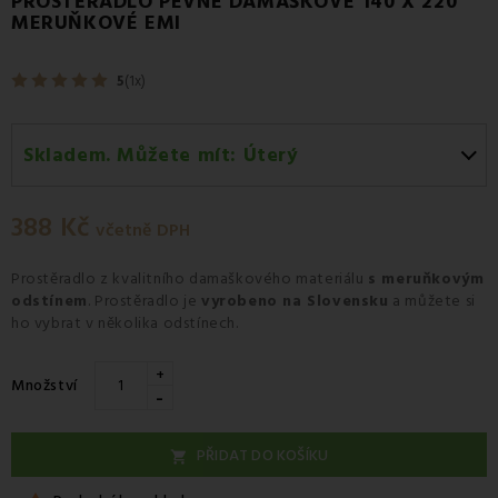
PROSTĚRADLO PEVNÉ DAMAŠKOVÉ 140 X 220
MERUŇKOVÉ EMI
5
(1x)
Skladem. Můžete mít:
Úterý
Úterý 11.08
-
Osobní odběr v odběrném místě
Zásilkovna.
388 Kč
včetně DPH
Středa 12.08
-
Kurýr GLS
Prostěradlo
z kvalitního damaškového materiálu
s meruňkovým
odstínem
. Prostěradlo je
vyrobeno na Slovensku
a můžete si
ho vybrat v několika odstínech.
+
Množství
-
PŘIDAT DO KOŠÍKU
