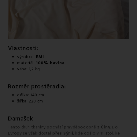
Vlastnosti:
výrobce:
EMI
materiál:
100% bavlna
váha: 1,2 kg
Rozměr prostěradla
:
délka: 140 cm
šířka: 220 cm
Damašek
Tento druh tkaniny pochází pravděpodobně
z Číny
. Do
Evropy se však dostal
přes Sýrii
, kde došlo v 11. stol. ke