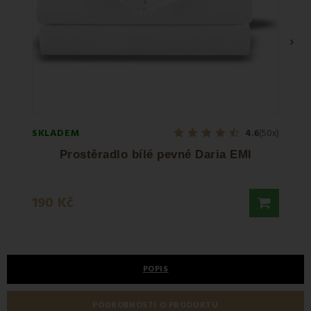
›
SKLADEM
SKLA
4.6
(50x)
Prostěradlo bílé pevné Daria EMI
555 
190 Kč
1 289
POPIS
PODROBNOSTI O PRODUKTU