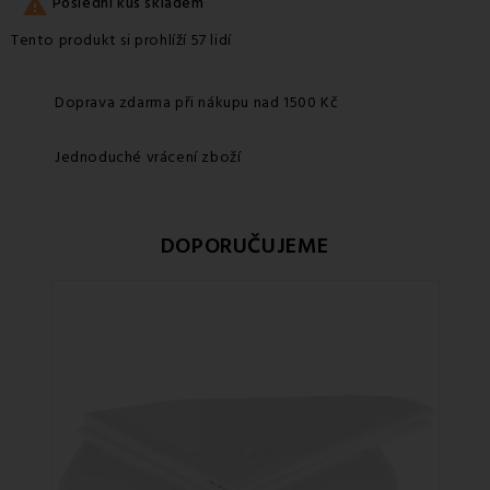

Poslední kus skladem
Tento produkt si prohlíží 57 lidí
Doprava zdarma při nákupu nad 1500 Kč
Jednoduché vrácení zboží
DOPORUČUJEME
Sle