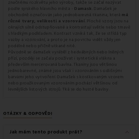
značnému rozkvětu jeho výroby, takže se začal nazývat
podle syrského hlavního města -
Damask
. Damašek je
obchodně označován jako jednobarevná tkanina, která
má
různé tvary, velikosti a vzorování
. Ploché vzory jsou na
okrajích silně odstupňované a kontrastují světle nebo tmavě
s hladkým podkladem. Kontrast vzniká tak, že se střídá typ
vazby a vzorování, a proto je na povrchu vidět vždy jen
podélně nebo příčně utkané nitě.
Původně se damašek vyráběl z hedvábných nebo lněných
přízí, později se začala používat i syntetická vlákna a
především mercerovaná bavlna. Tkaniny jsou většinou
jednobarevné, známé jsou však i vzorováním s odlišnými
barvami jeho vytvoření. Damašek s kostkovaným vzorem
nebo proužkovaným vzorováním pochází většinou od
levnějších listových strojů. Tká se do husté bavlny.
OTÁZKY & ODPOVĚDI
keyboard_arrow_down
Jak mám tento produkt prát?