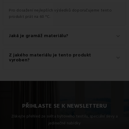
Pro dosažení nejlepších výsledků doporučujeme tento
produkt prát na 60 °C.
Jaká je gramáž materiálu?
keyboard_arrow_down
Gramáž materiálu použitého pro tento produkt je 150
Z jakého materiálu je tento produkt
keyboard_arrow_down
g/m2.
vyroben?
Tento produkt je vyroben z kvalitního materiálu: 100%
Bavlna.
PŘIHLASTE SE K NEWSLETTERU
Získejte přehled ze světa bytového textilu, speciální slevy a
jedinečné nabídky