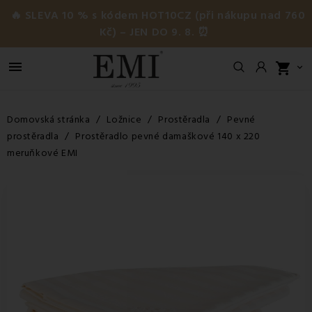
🔥 SLEVA 10 % s kódem HOT10CZ (při nákupu nad 760
Kč) – JEN DO 9. 8. ⏰

shopping_cart

Domovská stránka
Ložnice
Prostěradla
Pevné
prostěradla
Prostěradlo pevné damaškové 140 x 220
meruňkové EMI