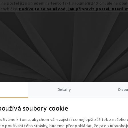
y na postel již s ohledem na tento fakt v rozměru 240 cm, ale na oba
 chybičky.
Podívejte se na návod, jak připravit postel, která
Detaily
O sou
oužívá soubory cookie
žíváme k tomu, abychom vám zajistili co nejlepší zážitek z našeho
v používání této stránky, budeme předpokládat, že jste s ní spokoje