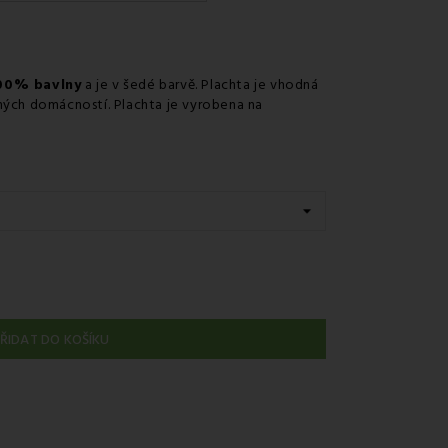
dběrném místě Zásilkovna.
00% bavlny
a je v šedé barvě. Plachta je vhodná
ných domácností. Plachta je vyrobena na
ŘIDAT DO KOŠÍKU