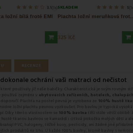
M
SKLADEM
3.1
(3x)
5
(1
lachta ložní meruňková
a ložní bílá froté EMI
325 Kč
TU
RECENZE
dokonale ochrání vaši matraci od nečistot
které používaly již naše babičky. Charakteristická je svým rovným stř
se používá zejména v
ubytovacích zařízeních, hotelech, chalupác
m doporučí. Plachta na postel pevná je vyrobena ze
100% hustě tka
odne ložní plachtu pevnou vyzkoušet. Pro bavlnu je typická vysoká t
spí. Díky těmto vlastnostem se
100% bavlna
těší stále větší oblibě. 
 hustě tkanou bavlnou se kamarádí i citlivá pokožka malých dětí a al
bsahují PVC, halogeny, těžké kovy, pesticidy, ani žádné jiné přídatn
nějších produktů na trhu. U každé 100% bavlny, kromě bavlny s nemocn