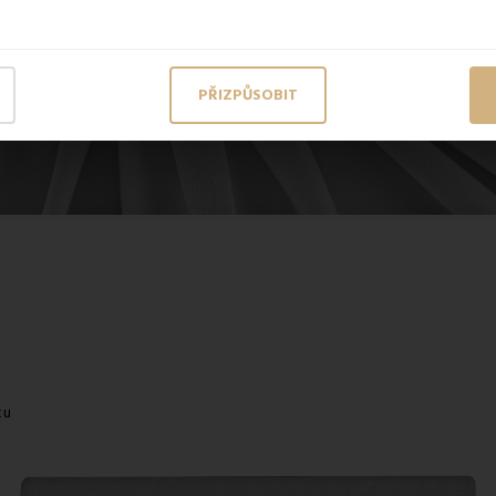
PŘIZPŮSOBIT
ku