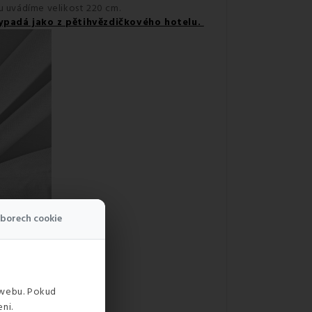
lu uvádíme velikost 220 cm.
 vypadá jako z pětihvězdičkového hotelu.
borech cookie
 webu. Pokud
ni.