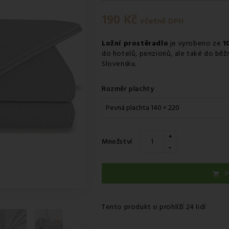
Úterý 11.08
-
Osobní odběr v o
190 Kč
Středa 12.08
-
Kurýr GLS
včetně DPH
Ložní prostěradlo
je vyrobeno ze
1
do hotelů, penzionů, ale také do běž
Slovensku.
Rozměr plachty
+
Množství
-
P

Tento produkt si prohlíží 24 lidí