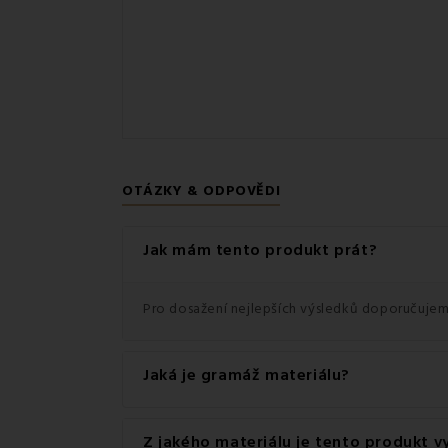
OTÁZKY & ODPOVĚDI
Jak mám tento produkt prát?
Pro dosažení nejlepších výsledků doporučujem
Jaká je gramáž materiálu?
Gramáž materiálu použitého pro tento produkt
Z jakého materiálu je tento produkt 