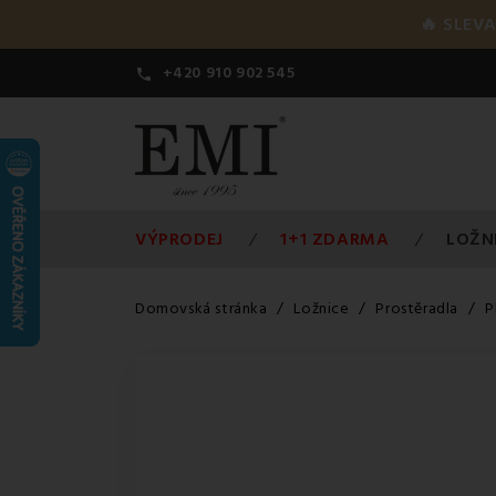
🔥 SLEVA
+420 910 902 545

VÝPRODEJ
1+1 ZDARMA
LOŽN
Domovská stránka
Ložnice
Prostěradla
P