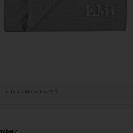
e tento produkt prát na 60 °C.
 je 140 g/m2.
vyroben?