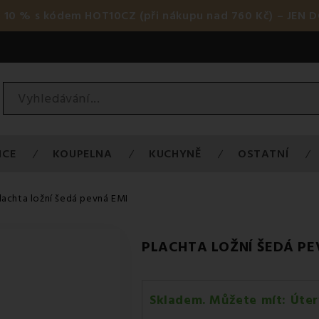
 10 % s kódem HOT10CZ (při nákupu nad 760 Kč) – JEN D
ICE
KOUPELNA
KUCHYNĚ
OSTATNÍ
lachta ložní šedá pevná EMI
PLACHTA LOŽNÍ ŠEDÁ PE
Skladem. Můžete mít:
Úter