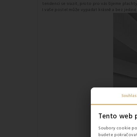
tendenci se srazit, proto pro vás šijeme placht
I vaše postel může vypadat krásně a bez jediné
Souhlas
Tento web p
Soubory cookie pou
budete pokračovat 