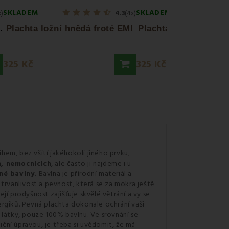
SKLADEM
SKLADEM
x)
4.3
(4x)
P
 froté EMI
Plachta ložní hnědá froté EMI
Plachta ložní zelená 
325 Kč
325 Kč
ihem, bez všití jakéhokoli jiného prvku,
h, nemocnicích
, ale často ji najdeme i u
né bavlny.
Bavlna je přírodní materiál a
rvanlivost a pevnost, která se za mokra ještě
Její prodyšnost zajišťuje skvělé větrání a vy se
ergiků. Pevná plachta dokonale ochrání vaši
é látky, pouze 100% bavlnu. Ve srovnání se
iční úpravou, je třeba si uvědomit, že má