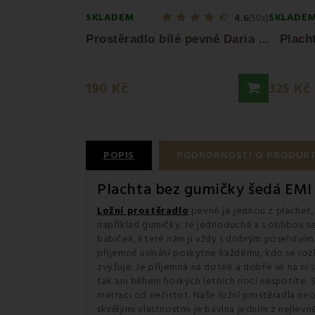
SKLADEM
SKLADE
4.6
(50x)
P
rostěradlo bílé pevné Daria EMI
Placht
190 Kč
325 Kč
POPIS
PODROBNOSTI O PRODUK
Plachta bez gumičky šedá EMI 
Ložní prostěradlo
pevné je jednou z plachet, 
například gumičky. Je jednoduchá a s oblibou 
babiček, které nám ji vždy s dobrým poselství
příjemné usínání poskytne každému, kdo se rozh
zvyšuje. Je příjemná na dotek a dobře se na ní 
tak ani během horkých letních nocí nespotíte. S
matraci od nečistot. Naše ložní prostěradla neo
skvělými vlastnostmi je bavlna jedním z nejlev