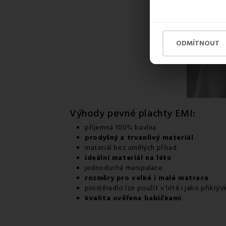
ODMÍTNOUT
Výhody pevné plachty EMI:
příjemná 100% bavlna
prodyšný a trvanlivý materiál
materiál bez umělých přísad
ideální materiál na léto
jednoduchá manipulace
rozměry pro velké i malé matrace
prostěradlo lze použít v létě i jako přikrýv
kvalita ověřena babičkami