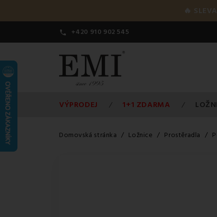
🔥 SLEVA
+420 910 902 545

VÝPRODEJ
1+1 ZDARMA
LOŽN
Domovská stránka
Ložnice
Prostěradla
P