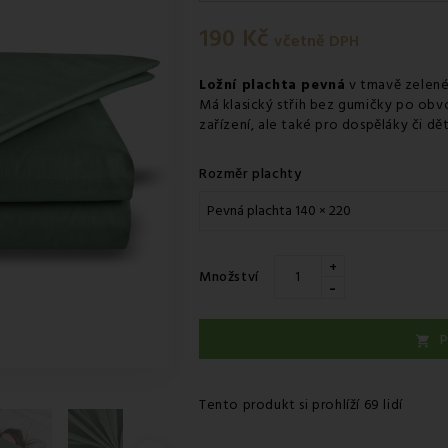
Pondělí 10.08
-
Osobní odběr 
190 Kč
Úterý 11.08
-
Kurýr GLS
včetně DPH
Ložní plachta pevná
v tmavě zelené 
Má klasický střih bez gumičky po obvo
zařízení, ale také pro dospěláky či dě
Rozměr plachty
+
Množství
-
P

Tento produkt si prohlíží 69 lidí