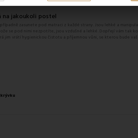
a obalu uvádíme velikost 220cm.
 na jakoukoli postel
případně zasunete pod matraci z každé strany. Jsou lehké a manipul
otože se pod nimi nezpotíte, jsou vzdušné a lehké. Dopřejí vám tak k
erá jim vrátí hygienickou čistotu a příjemnou vůni, se kterou bude vaše
ikrývku