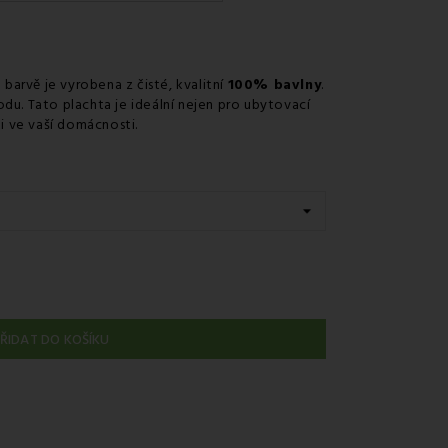
v odběrném místě Zásilkovna.
barvě je vyrobena z čisté, kvalitní
100% bavlny
.
du. Tato plachta je ideální nejen pro ubytovací
ti ve vaší domácnosti.
ŘIDAT DO KOŠÍKU