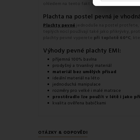
ohledem na tento fakt v rozměru 240cm, ale n
Plachta na postel pevná je vhodná
Plachty pevné
jednoduše na postel protřete, 
teplých nocí používají také jako přikrývky, pr
plachty pevné vyperete
při teplotě 60°C
, kt
Výhody pevné plachty EMI:
příjemná 100% bavlna
prodyšný a trvanlivý materiál
materiál bez umělých přísad
ideální materiál na léto
jednoduchá manipulace
rozměry pro velké i malé matrace
prostěradlo lze použít v létě i jako př
kvalita ověřena babičkami
OTÁZKY & ODPOVĚDI