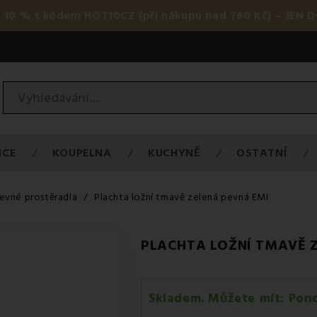
 10 % s kódem HOT10CZ (při nákupu nad 760 Kč) – JEN D
ICE
KOUPELNA
KUCHYNĚ
OSTATNÍ
evné prostěradla
Plachta ložní tmavě zelená pevná EMI
PLACHTA LOŽNÍ TMAVĚ 
Skladem. Můžete mít:
Pond