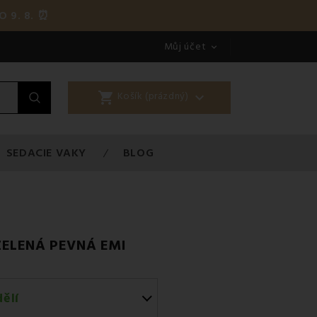
O 9. 8. ⏰
Můj účet

shopping_cart

Košík (prázdný)
SEDACIE VAKY
BLOG
ZELENÁ PEVNÁ EMI
ělí