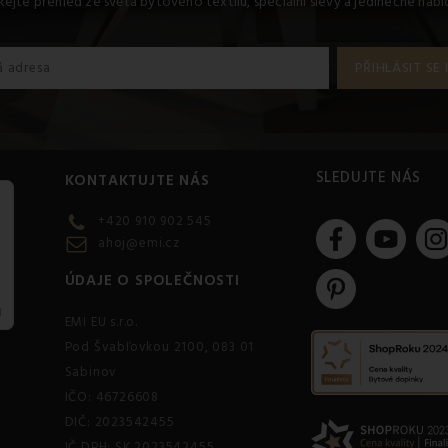
kejte přehled ze světa bytového textilu, speciální slevy a jedinečné nab
SLEDUJTE NÁS
KONTAKTUJTE NÁS
+420 910 902 545
ahoj@emi.cz
ÚDAJE O SPOLEČNOSTI
EMI EU s.r.o.
Pod Švabľovkou 2100, 083 01
Sabinov
IČO: 46726608
DIČ: 2023542455
IČ DPH: SK 2023542455