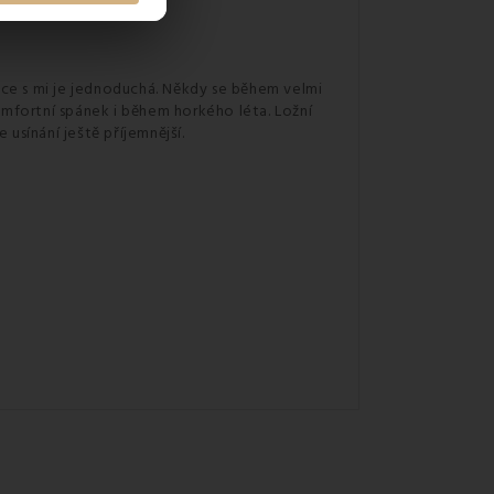
ace s mi je jednoduchá. Někdy se během velmi
omfortní spánek i během horkého léta. Ložní
 usínání ještě příjemnější.