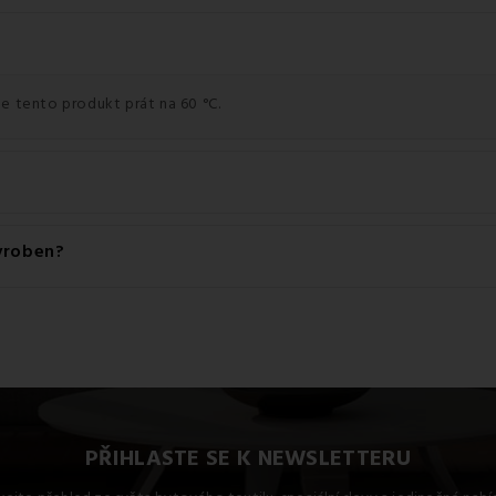
e tento produkt prát na 60 °C.
 je 140 g/m2.
vyroben?
lu: 100% Bavlna.
PŘIHLASTE SE K NEWSLETTERU