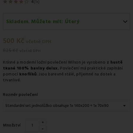
4
(1x)
Skladem. Můžete mít:
Úterý
Úterý 11.08
-
Osobní odběr v odběrném místě
Zásilkovna.
500 Kč
včetně DPH
Středa 12.08
-
Kurýr GLS
825 Kč
včetně DPH
Krásné a moderní ložní povlečení Wilson je vyrobeno
z hustě
tkané 100% bavlny delux.
Povlečení má praktické zapínání
pomocí
knoflíků
. Jsou barevně stálé, příjemné na dotek a
trvanlivé.
Rozměr povlečení
+
Množství
-