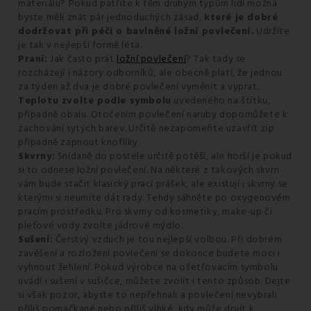
materiálu? Pokud patříte k těm druhým typům lidí možná
byste měli znát pár jednoduchých zásad,
které je dobré
dodržovat při péči o bavlněné ložní povlečení.
Udržíte
je tak v nejlepší formě léta.
Praní:
Jak často prát
ložní povlečení
? Tak tady se
rozcházejí i názory odborníků, ale obecně platí, že jednou
za týden až dva je dobré povlečení vyměnit a vyprat.
Teplotu zvolte podle symbolu
uvedeného na štítku,
případně obalu. Otočením povlečení naruby dopomůžete k
zachování sytých barev. Určitě nezapomeňte uzavřít zip
případně zapnout knoflíky.
Skvrny:
Snídaně do postele určitě potěší, ale horší je pokud
si to odnese ložní povlečení. Na některé z takových skvrn
vám bude stačit klasický prací prášek, ale existují i skvrny se
kterými si neumíte dát rady. Tehdy sáhněte po oxygenovém
pracím prostředku. Pro skvrny od kosmetiky, make-up či
pleťové vody zvolte jádrové mýdlo.
Sušení:
Čerstvý vzduch je tou nejlepší volbou. Při dobrém
zavěšení a rozložení povlečení se dokonce budete moci i
vyhnout žehlení. Pokud výrobce na ošetřovacím symbolu
uvádí i sušení v sušičce, můžete zvolit i tento způsob. Dejte
si však pozor, abyste to nepřehnali a povlečení nevybrali
příliš pomačkané nebo příliš vlhké, kdy může dojít k