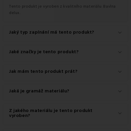
Tento produkt je vyroben z kvalitního materiálu: Bavlna
delux.
Jaký typ zapínání má tento produkt?
keyboard_arrow_down
Tento produkt má praktické zapínání na Knoflíky.
Jaké značky je tento produkt?
keyboard_arrow_down
Jedná se o autentický produkt značky EMI.
Jak mám tento produkt prát?
keyboard_arrow_down
Pro dosažení nejlepších výsledků doporučujeme tento
Jaká je gramáž materiálu?
keyboard_arrow_down
produkt prát na 60 °C.
Gramáž materiálu použitého pro tento produkt je 120
Z jakého materiálu je tento produkt
keyboard_arrow_down
g/m2.
vyroben?