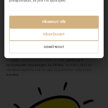
předpokládat, že jste s ní spokojeni.
PŘIJMOUT VŠE
PŘIZPŮSOBIT
ODMÍTNOUT
Péče o povlečení na postel
Při
péči
o povlečení je nutné se řídi
t symboly a
instrukcemi uvedenými na štítku.
Je třeba dbát na
vhodnou teplotu a na to, aby se povlečení vždy pralo
naruby.