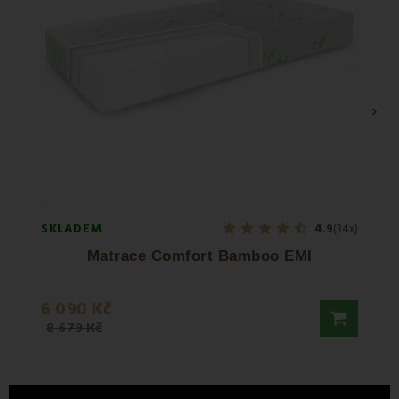
›
SKLADEM
SKLA
4.9
(34x)
Matrace Comfort Bamboo EMI
6 090 Kč
325 
8 679 Kč