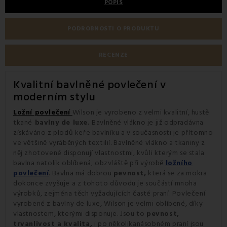
POPIS
PODROBNOSTI O PRODUKTU
RECENZE
Kvalitní bavlněné povlečení v
moderním stylu
Ložní povlečení
Wilson je vyrobeno z velmi kvalitní, hustě
tkané
bavlny de luxe.
Bavlněné vlákno je již odpradávna
získáváno z plodů keře bavlníku a v současnosti je přítomno
ve většině vyráběných textilií. Bavlněné vlákno a tkaniny z
něj zhotovené disponují vlastnostmi, kvůli kterým se stala
bavlna natolik oblíbená, obzvláště při výrobě
ložního
povlečení
. Bavlna má dobrou
pevnost,
která se za mokra
dokonce zvyšuje a z tohoto důvodu je součástí mnoha
výrobků, zejména těch vyžadujících časté praní. Povlečení
vyrobené z bavlny de luxe, Wilson je velmi oblíbené, díky
vlastnostem, kterými disponuje. Jsou to
pevnost,
trvanlivost a kvalita,
i po několikanásobném praní jsou