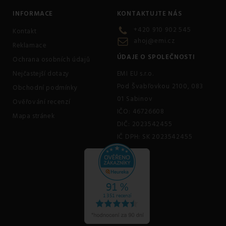
INFORMACE
KONTAKTUJTE NÁS
+420 910 902 545
Kontakt
ahoj@emi.cz
Reklamace
ÚDAJE O SPOLEČNOSTI
Ochrana osobních údajů
Nejčastejší dotazy
EMI EU s.r.o.
Pod Švabľovkou 2100, 083
Obchodní podmínky
01 Sabinov
Ověřování recenzí
IČO: 46726608
Mapa stránek
DIČ: 2023542455
IČ DPH: SK 2023542455