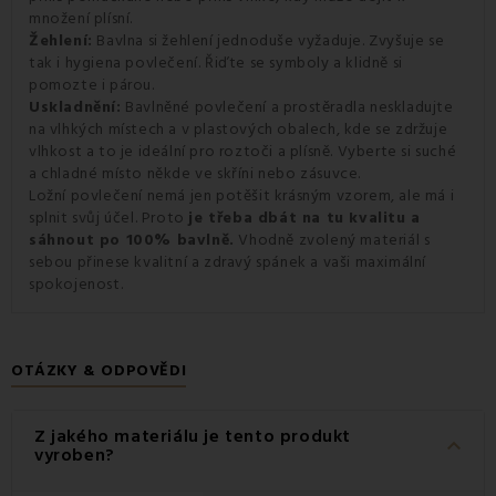
množení plísní.
Žehlení:
Bavlna si žehlení jednoduše vyžaduje. Zvyšuje se
tak i hygiena povlečení. Řiďte se symboly a klidně si
pomozte i párou.
Uskladnění:
Bavlněné povlečení a prostěradla neskladujte
na vlhkých místech a v plastových obalech, kde se zdržuje
vlhkost a to je ideální pro roztoči a plísně. Vyberte si suché
a chladné místo někde ve skříni nebo zásuvce.
Ložní povlečení nemá jen potěšit krásným vzorem, ale má i
splnit svůj účel. Proto
je třeba dbát na tu kvalitu a
sáhnout po 100% bavlně.
Vhodně zvolený materiál s
sebou přinese kvalitní a zdravý spánek a vaši maximální
spokojenost.
OTÁZKY & ODPOVĚDI
Z jakého materiálu je tento produkt
keyboard_arrow_down
vyroben?