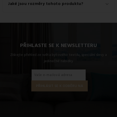
Tento produkt je vyroben z kvalitního materiálu: 100%
Jaké jsou rozměry tohoto produktu?
keyboard_arrow_down
Bavlna.
Dostupné rozměry pro tento produkt jsou: Standardní set
jednolůžko obsahuje 1x 140x200 + 1x 70x90, Francouzský
set 200x220 + 2x (70x90).
PŘIHLASTE SE K NEWSLETTERU
Získejte přehled ze světa bytového textilu, speciální slevy a
jedinečné nabídky