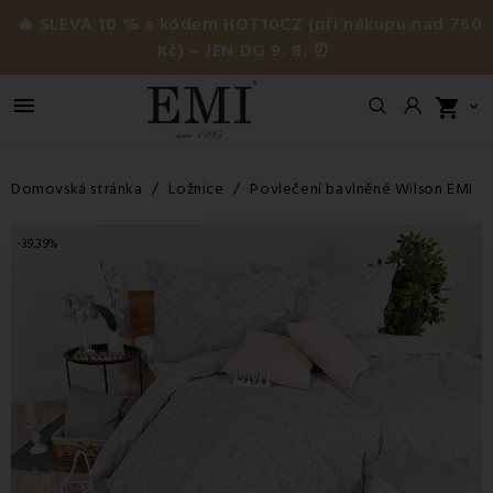
🔥 SLEVA 10 % s kódem HOT10CZ (při nákupu nad 760
Kč) – JEN DO 9. 8. ⏰

shopping_cart

Domovská stránka
Ložnice
Povlečení bavlněné Wilson EMI
-39,39%