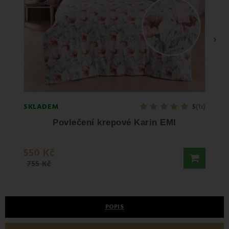
›
SKLADEM
SKLA
5
(1x)
Povlečení krepové Karin EMI
550 Kč
190 
755 Kč
238 K
POPIS