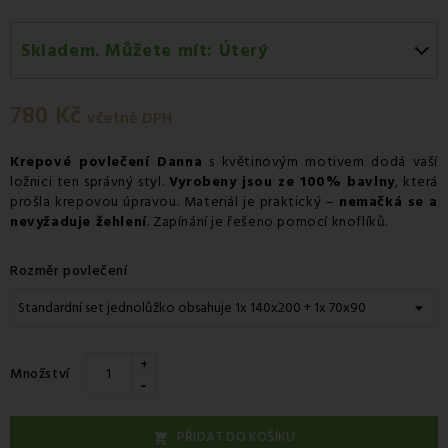
Skladem. Můžete mít:
Úterý
Úterý 11.08
-
Osobní odběr v odběrném místě
Zásilkovna.
780 Kč
včetně DPH
Středa 12.08
-
Kurýr GLS
Krepové povlečení Danna
s květinovým motivem dodá vaší
ložnici ten správný styl.
Vyrobeny jsou ze 100% bavlny
, která
prošla krepovou úpravou. Materiál je praktický –
nemačká se a
nevyžaduje žehlení
. Zapínání je řešeno pomocí knoflíků.
Rozměr povlečení
+
Množství
-
PŘIDAT DO KOŠÍKU
