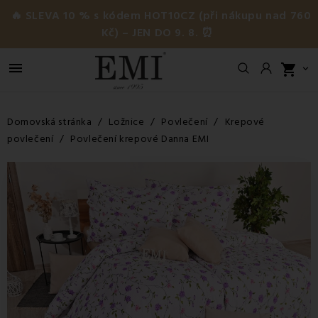
🔥 SLEVA 10 % s kódem HOT10CZ (při nákupu nad 760
Kč) – JEN DO 9. 8. ⏰

shopping_cart

Domovská stránka
Ložnice
Povlečení
Krepové
povlečení
Povlečení krepové Danna EMI