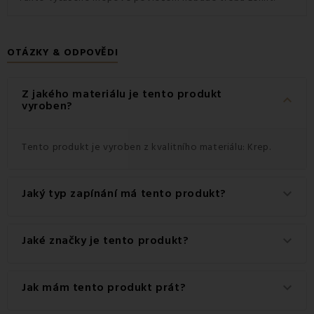
OTÁZKY & ODPOVĚDI
Z jakého materiálu je tento produkt
keyboard_arrow_down
vyroben?
Tento produkt je vyroben z kvalitního materiálu: Krep.
Jaký typ zapínání má tento produkt?
keyboard_arrow_down
Tento produkt má praktické zapínání na Knoflíky.
Jaké značky je tento produkt?
keyboard_arrow_down
Jedná se o autentický produkt značky EMI.
Jak mám tento produkt prát?
keyboard_arrow_down