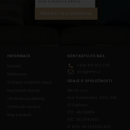
INFORMACE
KONTAKTUJTE NÁS
+420 910 902 545
Kontakt
ahoj@emi.cz
Reklamace
ÚDAJE O SPOLEČNOSTI
Ochrana osobních údajů
Nejčastejší dotazy
EMI EU s.r.o.
Pod Švabľovkou 2100, 083
Obchodní podmínky
01 Sabinov
Ověřování recenzí
IČO: 46726608
Mapa stránek
DIČ: 2023542455
IČ DPH: SK 2023542455