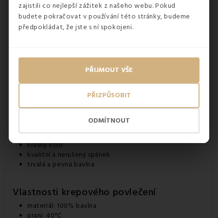
zajistili co nejlepší zážitek z našeho webu. Pokud
budete pokračovat v používání této stránky, budeme
předpokládat, že jste s ní spokojeni.
PŘIJMOUT VŠE
Výhody krepového povlečení
PŘIZPŮSOBIT
vzdušný materiál
prevence proti zbytečnému pocení
ODMÍTNOUT
není třeba žehlit
jemné i k citlivé pokožce
krásný vzor
kvalitní a nerušený spánek
trvalá a pevná bavlna
Vlastnosti krepového povlečení
materiál: 100% bavlna
praní: 40°C