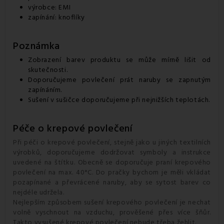
výrobce: EMI
zapínání: knoflíky
Poznámka
Zobrazení barev produktu se může mírně lišit od
skutečnosti.
Doporučujeme povlečení prát naruby se zapnutým
zapínáním.
Sušení v sušičce doporučujeme při nejnižších teplotách.
Péče o krepové povlečení
Při péči o krepové povlečení, stejně jako u jiných textilních
výrobků, doporučujeme dodržovat symboly a instrukce
uvedené na štítku. Obecně se doporučuje praní krepového
povlečení na max. 40°C. Do pračky bychom je měli vkládat
pozapínané a převrácené naruby, aby se sytost barev co
nejdéle udržela.
Nejlepším způsobem sušení krepového povlečení je nechat
volně vyschnout na vzduchu, prověšené přes více šňůr.
Takto vysušené krepové povlečení nebude třeba žehlit.