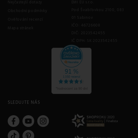
Nejčastejší dotazy
EMI EU s.r.o.
Pod Švabľovkou 2100, 083
Obchodní podmínky
01 Sabinov
Ověřování recenzí
IČO: 46726608
Mapa stránek
DIČ: 2023542455
IČ DPH: SK 2023542455
SLEDUJTE NÁS