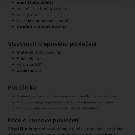
není třeba žehlit
šetrné i k citlivé pokožce
krásný vzor
kvalitní a nerušený spánek
odolná a pevná bavlna
Vlastnosti krepového povlečení
Materiál: 100% bavlna
Praní: 60 °C
výrobce: EMI
zapínání: zip
Poznámka:
Vyobrazené barvy výrobku se mohou mírně lišit od skutečnosti.
Doporučujeme prát povlečení naruby se zapnutým zapínáním.
Doporučujeme sušit v sušičce při nejnižších teplotách.
Péče o krepové povlečení
Při
péči o
krepové povlečení, stejně jako u jiných textilních
výrobků, doporučujeme dodržovat symboly a
pokyny