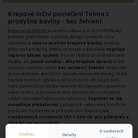
Krepové ložní povlečení Telma z
prodyšné bavlny - bez žehlení
Krepové povlečení
je ideální volbou pro ty, kteří hledají
pohodlí, praktičnost a stylový design v jednom. Jsou
vyrobena
z vysoce kvalitní krepové bavlny
, která je
přirozeně prodyšná, hebká na dotek a dokonale
reguluje
teplotu během spánku.
Povrch těchto prostěradel není
hladký, ale
jemně zvlněný
-
díky krepové úpravě
, která
zaručuje snadnou údržbu
bez nutnosti žehlení.
Krepování
je označení pro specifický způsob zpracování bavlny, který
zvyšuje komfort užívání a zároveň šetří váš čas při péči.
Toto povlečení je ideální zejména do teplejšího prostředí
nebo na léto, kdy oceníte jeho prodyšnost a schopnost
udržet optimální teplotu po celou noc.
Zapínání na zip
usnadňuje přebalování
a přispívá k celkovému komfortu
používání. Povlečení na přikrývku je k dispozici
ve
standardních rozměrech 140 × 200 cm pro přikrývku a
70 × 90 cm pro polštář.
O souborech
Souhlas
Detaily