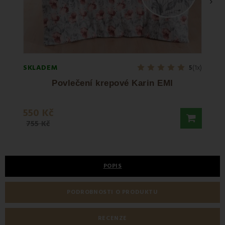
›
SKLADEM
SKLA
5
(1x)
Povlečení krepové Karin EMI
550 Kč
780 
755 Kč
POPIS
PODROBNOSTI O PRODUKTU
RECENZE