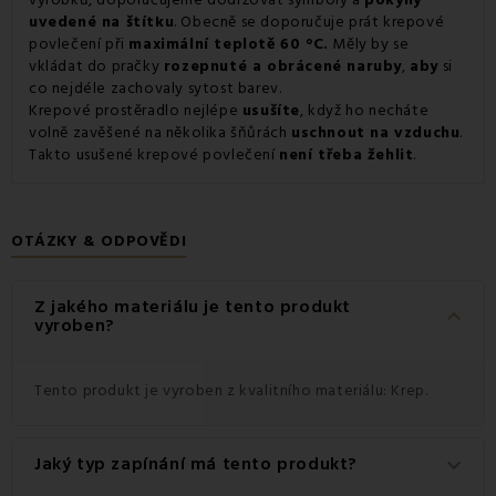
uvedené na štítku
. Obecně se doporučuje prát krepové
povlečení při
maximální teplotě 60 °C.
Měly by se
vkládat do pračky
rozepnuté a obrácené naruby
,
aby
si
co nejdéle zachovaly sytost barev.
Krepové prostěradlo nejlépe
usušíte
, když ho necháte
volně zavěšené na několika šňůrách
uschnout na vzduchu
.
Takto usušené krepové povlečení
není třeba žehlit
.
OTÁZKY & ODPOVĚDI
Z jakého materiálu je tento produkt
keyboard_arrow_down
vyroben?
Tento produkt je vyroben z kvalitního materiálu: Krep.
Jaký typ zapínání má tento produkt?
keyboard_arrow_down