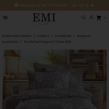
🛍️ Největší LETNÍ VÝPRODEJ – až -60 % 🔥

shopping_cart

Domovská stránka
Ložnice
Povlečení
Krepové
povlečení
Povlečení krepové Telma EMI