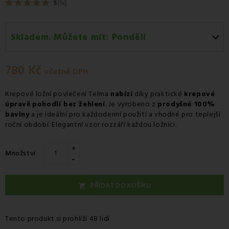
5
(1x)
Skladem. Můžete mít:
Pondělí
Pondělí 10.08
-
Osobní odběr v odběrném místě
Zásilkovna.
780 Kč
včetně DPH
Úterý 11.08
-
Kurýr GLS
Krepové ložní povlečení Telma
nabízí
díky praktické
krepové
úpravě
pohodlí bez žehlení
. Je vyrobeno z
prodyšné 100%
bavlny
a je ideální pro každodenní použití a vhodné pro teplejší
roční období. Elegantní vzor rozzáří každou ložnici.
+
Množství
-
PŘIDAT DO KOŠÍKU

Tento produkt si prohlíží 48 lidí