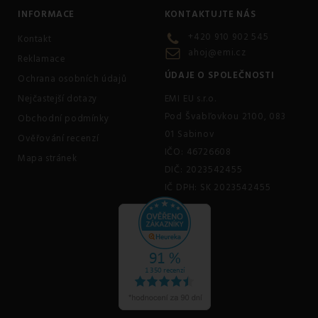
INFORMACE
KONTAKTUJTE NÁS
+420 910 902 545
Kontakt
ahoj@emi.cz
Reklamace
ÚDAJE O SPOLEČNOSTI
Ochrana osobních údajů
Nejčastejší dotazy
EMI EU s.r.o.
Pod Švabľovkou 2100, 083
Obchodní podmínky
01 Sabinov
Ověřování recenzí
IČO: 46726608
Mapa stránek
DIČ: 2023542455
IČ DPH: SK 2023542455