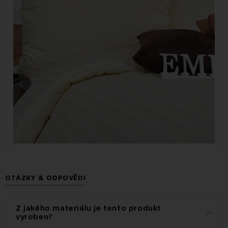
OTÁZKY & ODPOVĚDI
Z jakého materiálu je tento produkt
keyboard_arrow_down
vyroben?