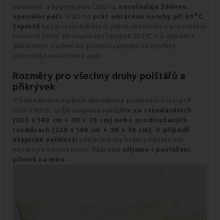
vlastnosti a hygienickou čistotu,
nevyžaduje žádnou
speciální péči
. Stačí ho
prát obrácené naruby při 60ºC
teplotě
bez použití bělidla či jiných chemikálií a pro udržení
jemnosti žehlit při maximální teplotě 200°C. Po vyprání a
důkladném osušení ho pomocí zapínání na knoflíky
jednoduše navléknete zpět.
Rozměry pro všechny druhy polštářů a
přikrývek
V naší nabídce najdete damaškové povlečení v různých
velikostech. Ložní soupravu nabízíme
ve standardních
(200 x 140 cm + 90 x 70 cm) nebo prodloužených
rozměrech (220 x 140 cm + 90 x 70 cm). V případě
atypické velikosti
vaší přikrývky nebo polštáře nás
neváhejte kontaktovat. Rádi vám
ušijeme i povlečení
přesně na míru
.