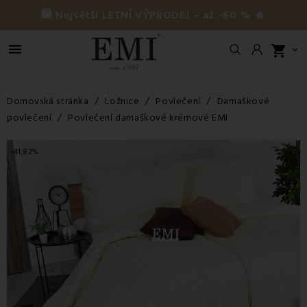
🛍️ Největší LETNÍ VÝPRODEJ – až -60 % 🔥

shopping_cart

Domovská stránka
Ložnice
Povlečení
Damaškové
povlečení
Povlečení damaškové krémové EMI
-41,82%