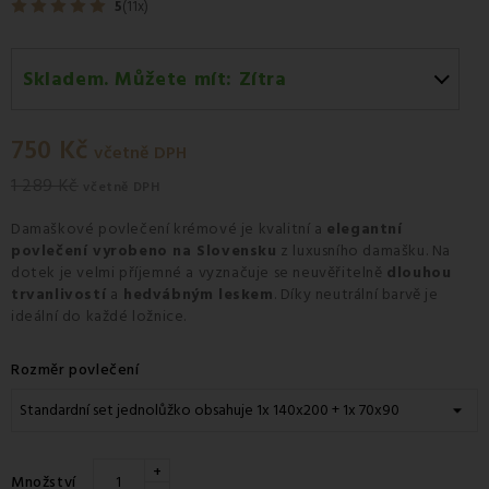
5
(11x)
Skladem. Můžete mít:
Zítra
Zítra
-
Osobní odběr v odběrném místě Zásilkovna.
750 Kč
Pondělí 10.08
-
Kurýr GLS
včetně DPH
1 289 Kč
včetně DPH
Damaškové povlečení krémové je kvalitní a
elegantní
povlečení vyrobeno na Slovensku
z luxusního damašku. Na
dotek je velmi příjemné a vyznačuje se neuvěřitelně
dlouhou
trvanlivostí
a
hedvábným leskem
. Díky neutrální barvě je
ideální do každé ložnice.
Rozměr povlečení
+
Množství