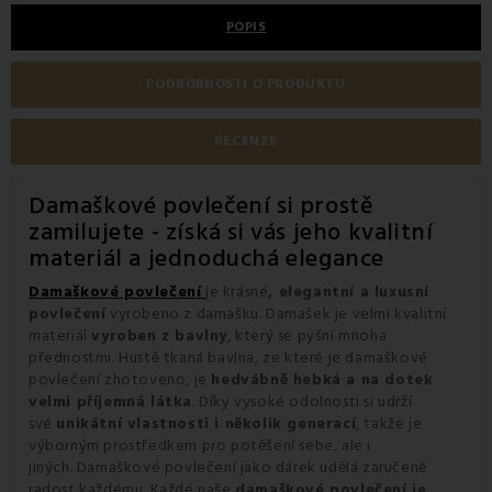
POPIS
PODROBNOSTI O PRODUKTU
RECENZE
Damaškové povlečení si prostě
zamilujete - získá si vás jeho kvalitní
materiál a jednoduchá elegance
Damaškové povlečení
je krásné
, elegantní a luxusní
povlečení
vyrobeno z damašku. Damašek je velmi kvalitní
materiál
vyroben z bavlny
, který se pyšní mnoha
přednostmi. Hustě tkaná bavlna, ze které je damaškové
povlečení zhotoveno, je
hedvábně hebká a na dotek
velmi příjemná látka
. Díky vysoké odolnosti si udrží
své
unikátní vlastnosti i několik generací
, takže je
výborným prostředkem pro potěšení sebe, ale i
jiných. Damaškové povlečení jako dárek udělá zaručeně
radost každému. Každé naše
damaškové povlečení je