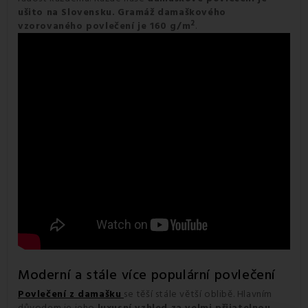
ušito na Slovensku.
Gramáž
damaškového
2
vzorovaného povlečení je
160 g/m
.
Moderní a stále více populární povlečení
Povlečení z damašku
se těší stále větší oblibě. Hlavním
důvodem je jeho
luxusní vzhled za velmi přijatelnou