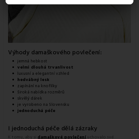
Výhody damaškového povlečení:
jemná hebkost
velmi dlouhá trvanlivost
luxusní a elegantní vzhled
hedvábný lesk
zapínání na knoflíky
široká nabídka rozměrů
skvělý dárek
je vyrobeno na Slovensku
jednoduchá péče
I jednoduchá péče dělá zázraky
K tomu, aby si
damaškové povlečení
uchovalo své