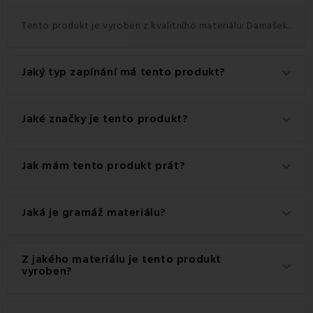
Tento produkt je vyroben z kvalitního materiálu: Damašek.
Jaký typ zapínání má tento produkt?
keyboard_arrow_down
Tento produkt má praktické zapínání na Knoflíky.
Jaké značky je tento produkt?
keyboard_arrow_down
Jedná se o autentický produkt značky EMI.
Jak mám tento produkt prát?
keyboard_arrow_down
Pro dosažení nejlepších výsledků doporučujeme tento
Jaká je gramáž materiálu?
keyboard_arrow_down
produkt prát na 60 °C.
Gramáž materiálu použitého pro tento produkt je 150
Z jakého materiálu je tento produkt
keyboard_arrow_down
g/m2.
vyroben?
Tento produkt je vyroben z kvalitního materiálu: 100%