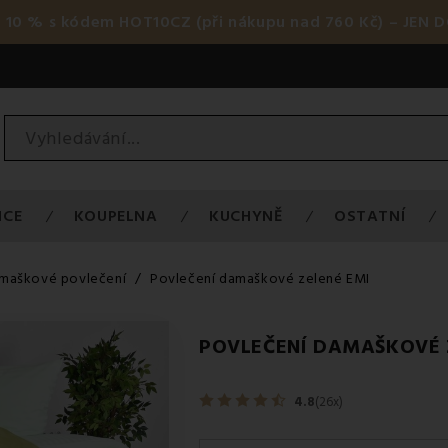
 10 % s kódem HOT10CZ (při nákupu nad 760 Kč) – JEN D
ICE
KOUPELNA
KUCHYNĚ
OSTATNÍ
maškové povlečení
Povlečení damaškové zelené EMI
POVLEČENÍ DAMAŠKOVÉ 
4.8
(26x)