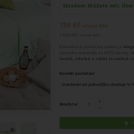
Skladem. Můžete mít:
Úter
Úterý 11.08
-
Osobní odběr v o
750 Kč
Středa 12.08
-
Kurýr GLS
včetně DPH
1 289 Kč
včetně DPH
Damaškové povlečení zelené je
eleg
luxusního materiálu ze 100% bavlny. J
lesklé, odolné a velmi trvanlivé
. J
Rozměr povlečení
+
Množství
-
P
