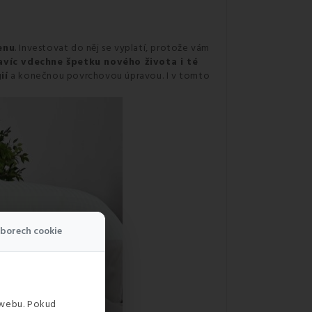
enu
. Investovat do něj se vyplatí, protože vám
avíc vdechne špetku nového života i té
ií
a konečnou povrchovou úpravou. I v tomto
borech cookie
 webu. Pokud