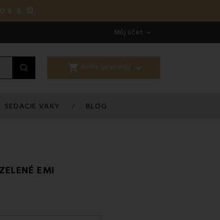
O 9. 8. ⏰
Můj účet

shopping_cart

Košík (prázdný)
SEDACIE VAKY
BLOG
ZELENÉ EMI