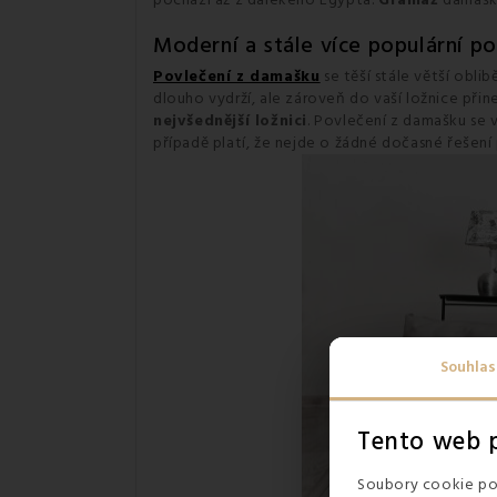
pochází až z dalekého Egypta.
Gramáž
damašk
Moderní a stále více populární po
Povlečení z damašku
se těší stále větší obli
dlouho vydrží, ale zároveň do vaší ložnice přin
nejvšednější ložnici
. Povlečení z damašku se
případě platí, že nejde o žádné dočasné řešení
Souhlas
Tento web p
Soubory cookie pou