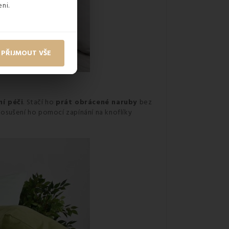
ni.
PŘIJMOUT VŠE
ní péči
. Stačí ho
prát obrácené naruby
bez
m osušení ho pomocí zapínání na knoflíky