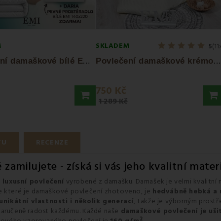
M
SKLADEM
5
(11
P
ovlečení damaškové bílé EMI + Prostěradlo...
P
ovlečení damaškové krémové EMI
750 Kč
1 289 Kč
TU
RECENZE
zamilujete - získá si vás jeho kvalitní mate
a luxusní povlečení
vyrobené z damašku. Damašek je velmi kvalitní 
ze které je damaškové povlečení zhotoveno, je
hedvábně hebká a 
unikátní vlastnosti i několik generací
, takže je výborným prostř
 zaručeně radost každému. Každé naše
damaškové povlečení je uši
2