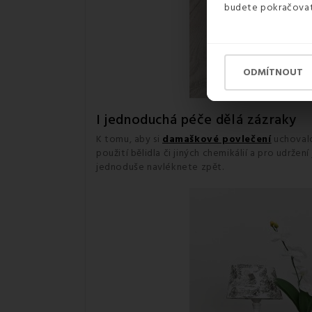
budete pokračovat 
ODMÍTNOUT
I jednoduchá péče dělá zázraky
K tomu, aby si
damaškové povlečení
uchovalo
použití bělidla či jiných chemikálií a pro udrž
jednoduše navléknete zpět.