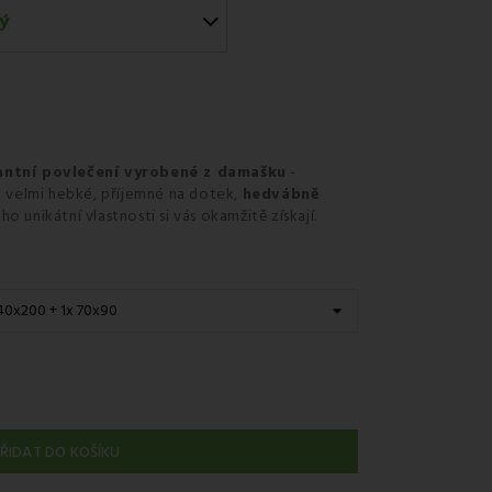
ý
dběrném místě Zásilkovna.
antní povlečení vyrobené z damašku
-
e velmi hebké, příjemné na dotek,
hedvábně
eho unikátní vlastnosti si vás okamžitě získají.
ŘIDAT DO KOŠÍKU