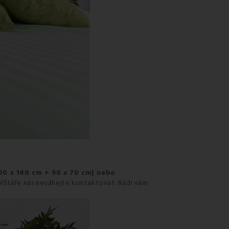
00 x 140 cm + 90 x 70 cm) nebo
olštáře nás neváhejte kontaktovat. Rádi vám