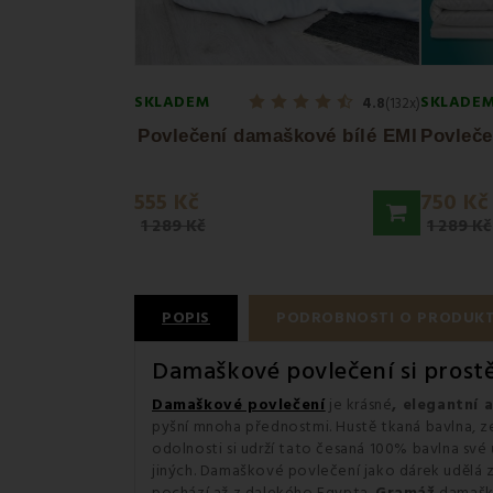
SKLADEM
SKLADE
4.8
(132x)
Povlečení damaškové bílé EMI
555 Kč
750 Kč
1 289 Kč
1 289 Kč
POPIS
PODROBNOSTI O PRODUK
Damaškové povlečení si prostě 
Damaškové povlečení
je krásné
, elegantní 
pyšní mnoha přednostmi. Hustě tkaná bavlna, 
odolnosti si udrží tato česaná 100% bavlna své
jiných. Damaškové povlečení jako dárek udělá