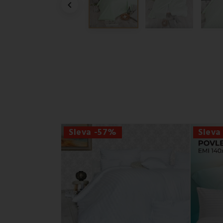

Sleva -57%
Sleva