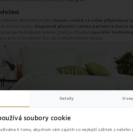
ového vzorovaného povlečení je
160 g/m
.
vlečení
bě. Hlavním důvodem je jeho
luxusní vzhled za velmi přijatelnou c
ese kousek luxusu.
Elegantně působící zelená pastelová barva n
 vyznačuje hedvábným leskem, který je dosažen
speciální technolog
 pro prvotní potěšení oka, ale o dlouhodobou úpravu.
Detaily
O sou
oužívá soubory cookie
žíváme k tomu, abychom vám zajistili co nejlepší zážitek z našeho