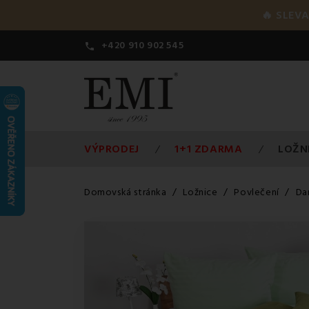
🔥 SLEVA
+420 910 902 545

VÝPRODEJ
1+1 ZDARMA
LOŽN
Domovská stránka
Ložnice
Povlečení
Da