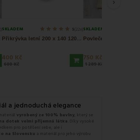
›
SKLADEM
SKLADEM
x)
5
(22x)
P
řikrývka letní 200 x 140 1200g EMI
400 Kč
750 Kč
600 Kč
1 289 Kč
riál a jednoduchá elegance
materiál
vyrobený ze 100% bavlny
, který se
na dotek velmi příjemná látka
. Díky vysoké
edkem pro potěšení sebe, ale i
to na Slovensku
a materiál pro jeho výrobu