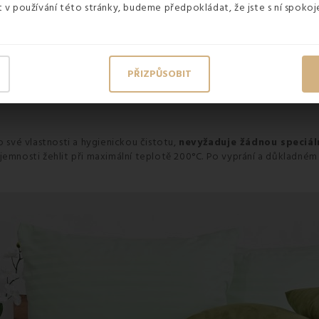
v používání této stránky, budeme předpokládat, že jste s ní spokoje
PŘIZPŮSOBIT
 své vlastnosti a hygienickou čistotu,
nevyžaduje žádnou speciál
ení jemnosti žehlit při maximální teplotě 200°C. Po vyprání a důkladné