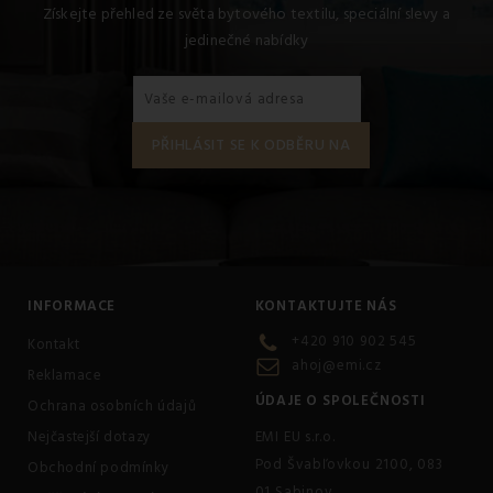
spaní, kdy
zmírňuje tlak na těhotenské bříško
a vytváří
Získejte přehled ze světa bytového textilu, speciální slevy a
oporu páteři, čímž snižuje její bolestivost.
jedinečné nabídky
INFORMACE
KONTAKTUJTE NÁS
+420 910 902 545
Kontakt
ahoj@emi.cz
Reklamace
ÚDAJE O SPOLEČNOSTI
Ochrana osobních údajů
Nejčastejší dotazy
EMI EU s.r.o.
Pod Švabľovkou 2100, 083
Obchodní podmínky
01 Sabinov