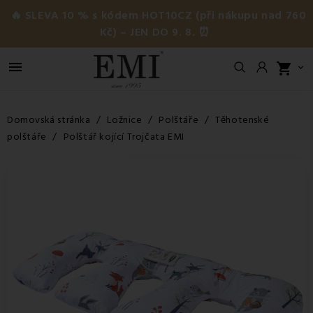
🔥 SLEVA 10 % s kódem HOT10CZ (při nákupu nad 760
Kč) – JEN DO 9. 8. ⏰

shopping_cart

Domovská stránka
Ložnice
Polštáře
Těhotenské
polštáře
Polštář kojící Trojčata EMI