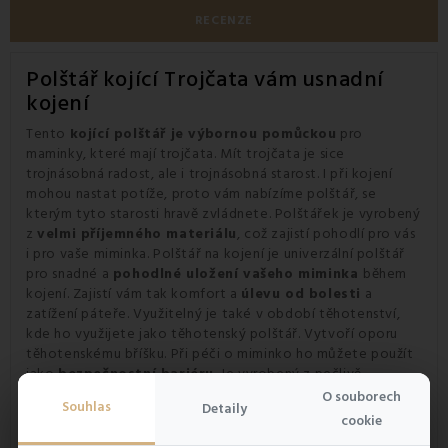
RECENZE
Polštář kojící Trojčata vám usnadní
kojení
Tento
kojící polštář je výbornou pomůckou
pro
maminky, které mají trojčata. Mít trojčata je sice
trojnásobná radost, ale i trojnásobná starost. I při kojení
mohou nastat potíže, proto vám nabízíme polštář, se
kterým tyto starosti hravě zvládnete. Polštářek je vyrobený
z
velmi příjemného materiálu
, což zajistí pohodlí pro vás
i pro vaše miminka. Polštář na kojení je univerzální polštář
pro snadné a
pohodlné uložení vašeho miminka
během
kojení. Zajistí vám tak komfort a
úlevu od bolesti
a
zatížení páteře. Využitelný je také v období těhotenství,
kde ho využijete jako
těhotenský polštář. Vytvoří oporu
těhotenskému bříšku. Při péči o miminko ho můžete použít
jako
bezpečnostní bariéru
. Je vyrobený z pečlivě
vybraných materiálů.
O souborech
Souhlas
Detaily
cookie
Výhody kojícího polštáře Trojčata