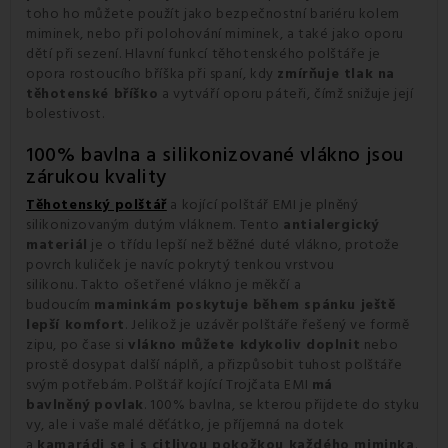
toho ho můžete použít jako bezpečnostní bariéru kolem
miminek, nebo při polohování miminek, a také jako oporu
dětí při sezení. Hlavní funkcí těhotenského polštáře je
opora rostoucího bříška při spaní, kdy
zmírňuje tlak na
těhotenské bříško
a vytváří oporu páteři, čímž snižuje její
bolestivost.
100% bavlna a silikonizované vlákno jsou
zárukou kvality
Těhotenský polštář
a kojící polštář EMI je plněný
silikonizovaným dutým vláknem. Tento
antialergický
materiál
je o třídu lepší než běžné duté vlákno, protože
povrch kuliček je navíc pokrytý tenkou vrstvou
silikonu. Takto ošetřené vlákno je měkčí a
budoucím
maminkám poskytuje během spánku ještě
lepší komfort
. Jelikož je uzávěr polštáře řešený ve formě
zipu, po čase si
vlákno můžete kdykoliv doplnit
nebo
prostě dosypat další náplň, a přizpůsobit tuhost polštáře
svým potřebám. Polštář kojící Trojčata EMI
má
bavlněný povlak
. 100% bavlna, se kterou přijdete do styku
vy, ale i vaše malé děťátko, je příjemná na dotek
a
kamarádi se i s citlivou pokožkou každého miminka
.