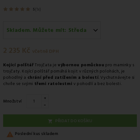
5
(1x)
Skladem. Můžete mít:
Středa
Středa 12.08
-
Kurýr GLS
2 235 Kč
včetně DPH
Kojící polštář
Trojčata je
výbornou pomůckou
pro maminky s
trojčaty. Kojící polštář pomáhá kojit v různých polohách, je
pohodlný a
chrání před zatížením a bolestí
. Vychutnávejte si
chvíle se svými
třemi ratolestmi
v pohodlí a bez bolesti.
+
Množství
-
PŘIDAT DO KOŠÍKU


Poslední kus skladem