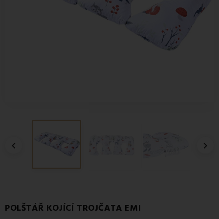


POLŠTÁŘ KOJÍCÍ TROJČATA EMI