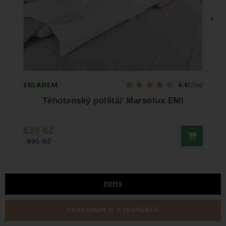
›
SKLADEM
SKLA
4.8
(20x)
Těhotenský polštář Marsolux EMI
Tě
639 Kč
655 
995 Kč
POPIS
PODROBNOSTI O PRODUKTU