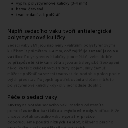
výplň: polystyrenové kuličky (3-4 mm)
barva: červená
tvar: sedací vak polštář
Náplň sedacího vaku tvoří antialergické
polystyrenové kuličky
Sedací vaky EMI jsou naplněny kvalitními polystyrenovými
kuličkami s průměrem 3-4 mm, což zajišťuje
sezení jako ve
vatičce
. Polystyrenové kuličky jsou měkké, velmi dobře
se
přizpůsobí
křivkám těla
a jsou antialergické. Seskupení
několika tisíc kuliček vytváří tuhý objem, díky čemuž
můžete polštář na sezení tvarovat do podob a poloh podle
svých představ. Po jejich opotřebování a uležení můžete
polystyrenové kuličky kdykoliv jednoduše doplnit.
Péče o sedací vaky
Skvrny
na potahu sedacího vaku snadno odstraníte
pomocí
zubního kartáčku a mýdlové vody
. V případě, že
chcete potah sedacího vaku
vyprat v pračce
,
doporučujeme použití
nízkých teplot
, běžného pracího
prostředku a prát
odděleně
od ostatních