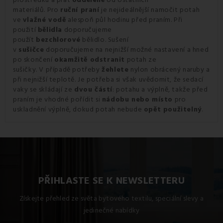
materiálů. Pro
ruční praní
je nejideálnější namočit potah
ve
vlažné vodě
alespoň půl hodinu před praním. Při
použití
bělidla
doporučujeme
použít
bezchlorové
bělidlo. Sušení
v
sušičce
doporučujeme na nejnižší možné nastavení a hned
po skončení
okamžitě odstranit
potah ze
sušičky. V případě potřeby
žehlete
nylon obrácený naruby a
při nejnižší teplotě. Je potřeba si však uvědomit, že sedací
vaky se skládají ze
dvou částí
: potahu a výplně, takže před
praním je vhodné pořídit si
nádobu nebo místo
pro
uskladnění výplně, dokud potah nebude
opět použitelný
.
PŘIHLASTE SE K NEWSLETTERU
Získejte přehled ze světa bytového textilu, speciální slevy a
jedinečné nabídky