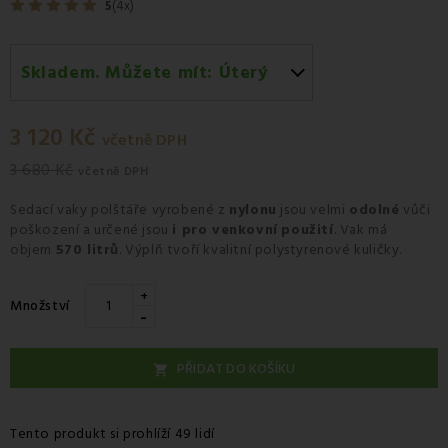
5
(4x)
Skladem. Můžete mít:
Úterý
Úterý 11.08
-
Kurýr GLS
3 120 Kč
včetně DPH
3 680 Kč
včetně DPH
Sedací vaky polštáře
vyrobené z
nylonu
jsou velmi
odolné
vůči
poškození a určené jsou
i pro venkovní
použití
. Vak má
objem
570 litrů
. Výplň tvoří kvalitní polystyrenové kuličky.
+
Množství
-
PŘIDAT DO KOŠÍKU

Tento produkt si prohlíží 49 lidí