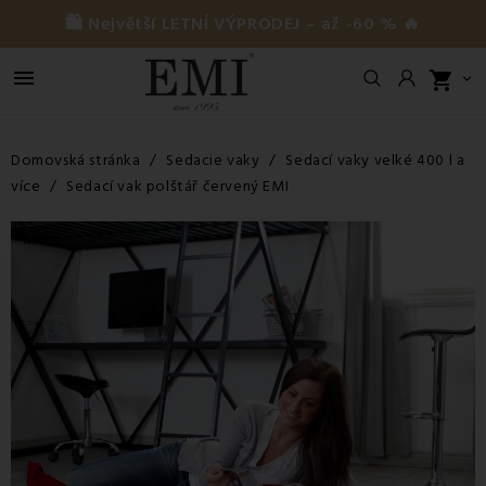
🛍️ Největší LETNÍ VÝPRODEJ – až -60 % 🔥

shopping_cart

Domovská stránka
Sedacie vaky
Sedací vaky velké 400 l a
více
Sedací vak polštář červený EMI
-15,22%