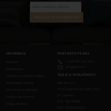
INFORMACE
KONTAKTUJTE NÁS
+420 910 902 545
Kontakt
ahoj@emi.cz
Reklamace
ÚDAJE O SPOLEČNOSTI
Ochrana osobních údajů
Nejčastejší dotazy
EMI EU s.r.o.
Pod Švabľovkou 2100, 083
Obchodní podmínky
01 Sabinov
Ověřování recenzí
IČO: 46726608
Mapa stránek
DIČ: 2023542455