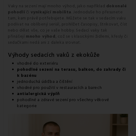
Vaky na sezení
mají mnoho výhod, jako například
dokonalé
pohodlí
či
vynikající mobilita
. Jednoduše ho přesunete
tam, kam právě potřebujete. Můžete se tak v sedacím vaku
podívat na oblíbený seriál, prohlížet časopisy, štrikovat, číst
nebo dělat vše, co je vaše hobby. Sedací vaky tak
přinášejí
mnoho výhod
, což se s klasickými židlemi, křesly či
sedačkami nedá ani z daleka srovnat.
Výhody sedacích vaků z ekokůže
vhodné do exteriéru
pohodlné sezení na terasu, balkon, do zahrady či
k bazénu
jednoduchá údržba a čištění
vhodné pro použití v restauracích a barech
antialergická výplň
pohodlné a zdravé sezení pro všechny věkové
kategorie