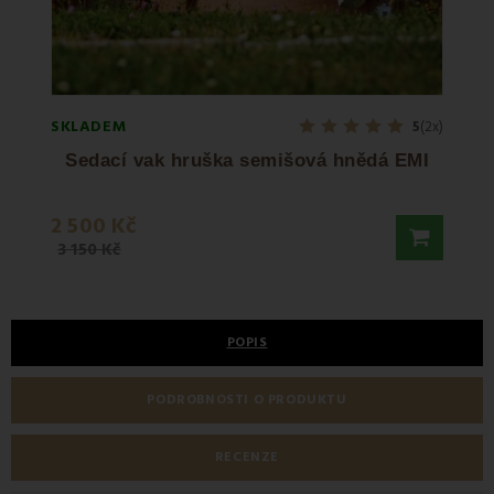
SKLADEM
SKLA
5
(2x)
Sedací vak hruška semišová hnědá EMI
2 500 Kč
3 37
3 150 Kč
POPIS
PODROBNOSTI O PRODUKTU
RECENZE