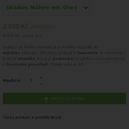
Skladem. Můžete mít:
Úterý
Úterý 11.08
-
Kurýr GLS
2 500 Kč
včetně DPH
3 150 Kč
včetně DPH
Sedací vak hruška červená
je pohodlný doplněk do
každého
obýváku, dětského pokoje či
kanceláře
. Je vyrobený z
kvalitní
ekokůže
, která je
praktická
na údržbu a zároveň šetrná
k
životnímu prostředí
. Objem vaku je 335 l.
+
Množství
-
PŘIDAT DO KOŠÍKU

Tento produkt si prohlíží 66 lidí