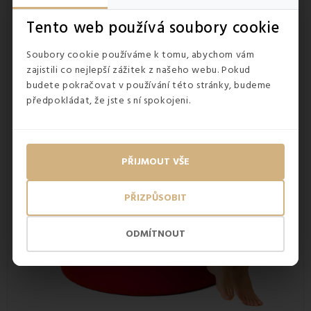
okopíruje jeho tvar. Právě tím, že přiléhá k tělu,
vytváří
oporu páteři a ramenům
, čímž
uvolní ztuhlé
Tento web používá soubory cookie
svalstvo
.
Soubory cookie používáme k tomu, abychom vám
zajistili co nejlepší zážitek z našeho webu. Pokud
budete pokračovat v používání této stránky, budeme
předpokládat, že jste s ní spokojeni.
PŘIJMOUT VŠE
PŘIZPŮSOBIT
ODMÍTNOUT