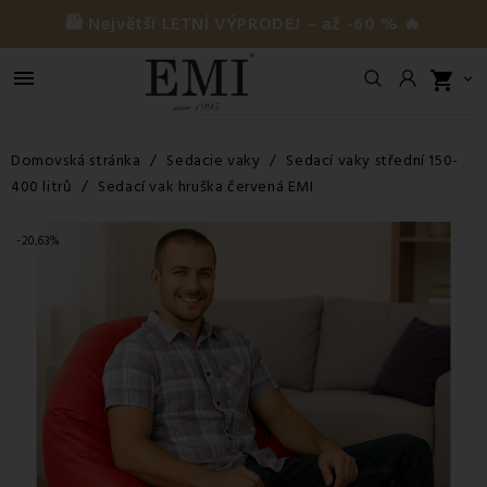
🛍️ Největší LETNÍ VÝPRODEJ – až -60 % 🔥

shopping_cart

Domovská stránka
Sedacie vaky
Sedací vaky střední 150-
400 litrů
Sedací vak hruška červená EMI
-20,63%