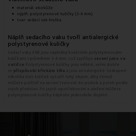
materiál: ekokůže
výplň: polystyrenové kuličky (3-4 mm)
tvar: sedací vak hruška
Náplň sedacího vaku tvoří antialergické
polystyrenové kuličky
Sedací vaky EMI jsou naplněny kvalitními polystyrenovými
kuličkami s průměrem 3-4 mm, což zajišťuje
sezení jako ve
vatičce
. Polystyrenové kuličky jsou měkké, velmi dobře
se
přizpůsobí
křivkám těla
a jsou antialergické. Seskupení
několika tisíc kuliček vytváří tuhý objem, díky čemuž
můžete polštář na sezení tvarovat do podob a poloh podle
svých představ. Po jejich opotřebování a uležení můžete
polystyrenové kuličky kdykoliv jednoduše doplnit.