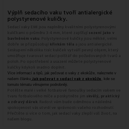
Výplň sedacího vaku tvoří antialergické
polystyrenové kuličky.
Sedací vaky EMI jsou naplněny kvalitními polystyrenovými
kuličkami o průměru 3-4 mm, které zajišťují
sezení jako v
. Polystyrenové kuličky jsou měkké, velmi
bavlněném vaku
dobře se přizpůsobují
a jsou antialergické.
křivkám těla
Seskupení několika tisíc kuliček vytváří pevný objem, který
umožňuje tvarovat sedací polštář do požadovaných tvarů a
poloh. Po opotřebení a usazení můžete polystyrenové
kuličky kdykoli snadno doplnit.
Více informací a tipů, jak pečovat o vaky z ekokůže, naleznete v
Jak pečovat o sedací vak z ekokůže
našem článku
, kde se
tomuto tématu věnujeme podrobněji.
Potěšte malé i velké fotbalové fanoušky sedacím vakem ve
tvaru fotbalového míče a poskytněte jim
skvělý, praktický
. Radost vám bude odměnou a následná
a zdravý dárek
spokojenost vás utvrdí ve správnosti vašeho rozhodnutí.
Přečtěte si více o tom, jak sedací vaky zlepší váš život, na
našem blogu.