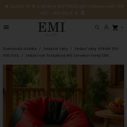
🔥 SLEVA 10 % s kódem HOT10CZ (při nákupu nad 760
Kč) – JEN DO 9. 8. ⏰

shopping_cart

Domovská stránka
Sedacie vaky
Sedací vaky střední 150-
400 litrů
Sedací vak fotbalový míč červeno-černý EMI
-15%