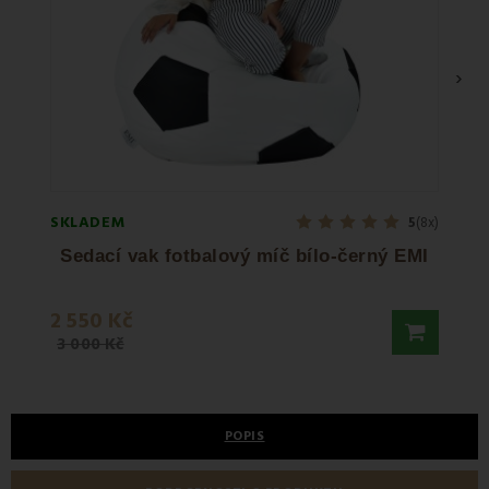
›
SKLADEM
SKLA
5
(8x)
Sedací vak fotbalový míč bílo-černý EMI
Seda
2 550 Kč
2 55
3 000 Kč
3 000
POPIS