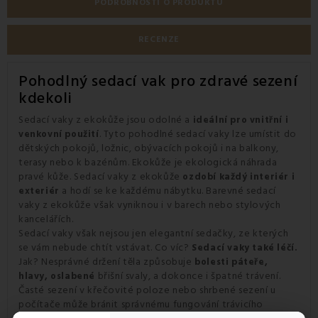
PODROBNOSTI O PRODUKTU
RECENZE
Pohodlný sedací vak pro zdravé sezení
kdekoli
Sedací vaky z ekokůže jsou odolné a
ideální pro vnitřní i
. Tyto pohodlné sedací vaky lze umístit do
venkovní použití
dětských pokojů, ložnic, obývacích pokojů i na balkony,
terasy nebo k bazénům. Ekokůže je ekologická náhrada
pravé kůže. Sedací vaky z ekokůže
ozdobí každý interiér i
a hodí se ke každému nábytku. Barevné sedací
exteriér
vaky z ekokůže však vyniknou i v barech nebo stylových
kancelářích.
Sedací vaky však nejsou jen elegantní sedačky, ze kterých
se vám nebude chtít vstávat. Co víc?
Sedací vaky také léčí.
Jak? Nesprávné držení těla způsobuje
bolesti páteře,
břišní svaly, a dokonce i špatné trávení.
hlavy, oslabené
Časté sezení v křečovité poloze nebo shrbené sezení u
počítače může bránit správnému fungování trávicího