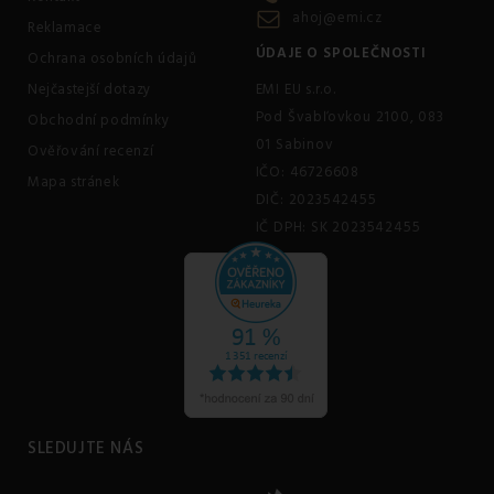
ahoj@emi.cz
Reklamace
ÚDAJE O SPOLEČNOSTI
Ochrana osobních údajů
Nejčastejší dotazy
EMI EU s.r.o.
Pod Švabľovkou 2100, 083
Obchodní podmínky
01 Sabinov
Ověřování recenzí
IČO: 46726608
Mapa stránek
DIČ: 2023542455
IČ DPH: SK 2023542455
SLEDUJTE NÁS