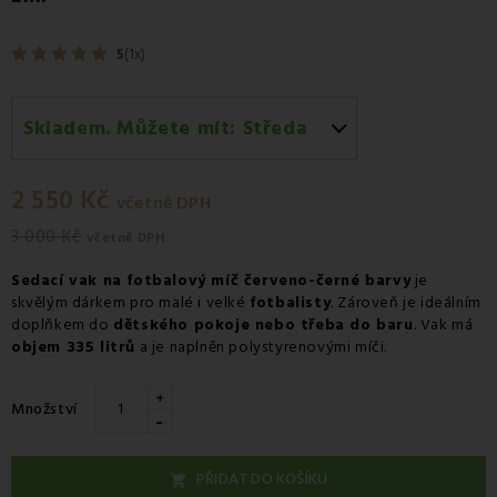
5
(1x)
Skladem. Můžete mít:
Středa
Středa 12.08
-
Kurýr GLS
2 550 Kč
včetně DPH
3 000 Kč
včetně DPH
Sedací vak na fotbalový míč červeno-černé barvy
je
skvělým dárkem pro malé i velké
fotbalisty
. Zároveň je ideálním
doplňkem do
dětského pokoje nebo třeba do baru
. Vak má
objem 335 litrů
a je naplněn polystyrenovými míči.
+
Množství
-
PŘIDAT DO KOŠÍKU
