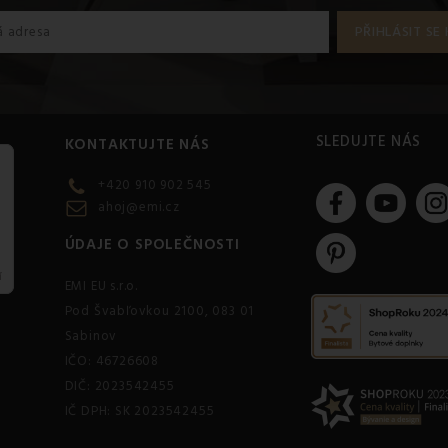
SLEDUJTE NÁS
KONTAKTUJTE NÁS
+420 910 902 545
ahoj@emi.cz
ÚDAJE O SPOLEČNOSTI
EMI EU s.r.o.
Pod Švabľovkou 2100, 083 01
Sabinov
IČO: 46726608
DIČ: 2023542455
IČ DPH: SK 2023542455