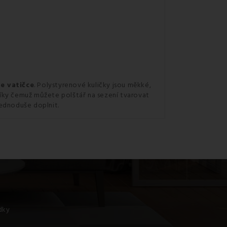
ve vatičce
. Polystyrenové kuličky jsou měkké,
 díky čemuž můžete polštář na sezení tvarovat
jednoduše doplnit.
ídky