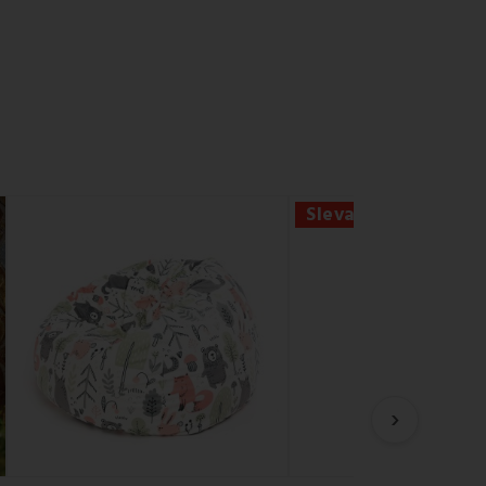
Sleva -21%
›