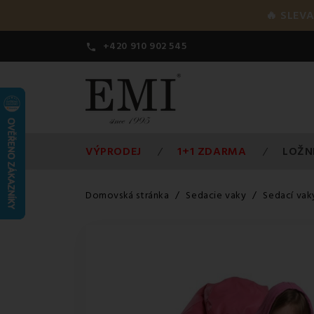
🔥 SLEVA
+420 910 902 545

VÝPRODEJ
1+1 ZDARMA
LOŽN
Domovská stránka
Sedacie vaky
Sedací vaky