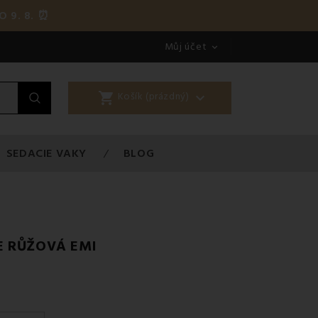
O 9. 8. ⏰
Můj účet

shopping_cart

Košík (prázdný)
SEDACIE VAKY
BLOG
E RŮŽOVÁ EMI