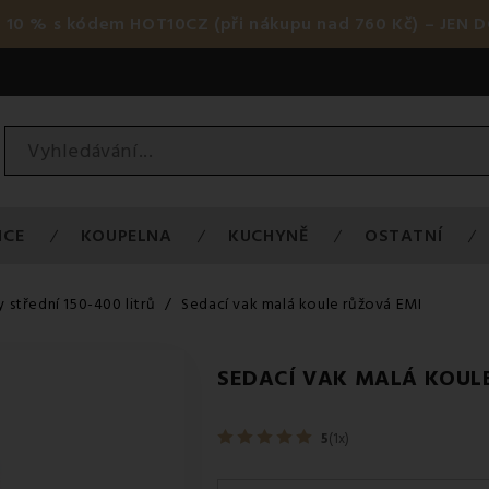
 10 % s kódem HOT10CZ (při nákupu nad 760 Kč) – JEN D
ICE
KOUPELNA
KUCHYNĚ
OSTATNÍ
 střední 150-400 litrů
Sedací vak malá koule růžová EMI
SEDACÍ VAK MALÁ KOUL
5
(1x)