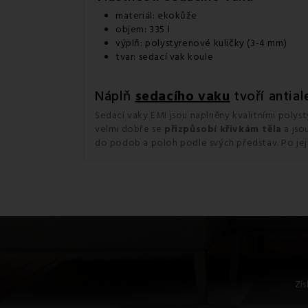
materiál: ekokůže
objem: 335 l
výplň: polystyrenové kuličky (3-4 mm)
tvar: sedací vak koule
Náplň
sedacího vaku
tvoří antial
Sedací vaky EMI jsou naplněny kvalitními polys
velmi dobře se
přizpůsobí
křivkám těla
a jso
do podob a poloh podle svých představ. Po jej
Zís