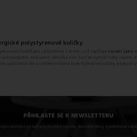
ergické polystyrenové kuličky
tyrenovými kuličkami s průměrem 3-4 mm, což zajišťuje
sezení jako 
u antialergické. Seskupení několika tisíc kuliček vytváří tuhý objem,
ich opotřebování a uležení můžete polystyrenové kuličky kdykoliv 
PŘIHLASTE SE K NEWSLETTERU
kejte přehled ze světa bytového textilu, speciální slevy a jedinečné nab