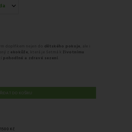
da
lým doplňkem nejen do
dětského pokoje
, ale i
bený z
ekokůže
, která je šetrná k
životnímu
zí
pohodlné a zdravé sezení
.
ŘIDAT DO KOŠÍKU
 1500 Kč