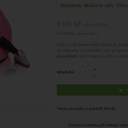
Skladem. Můžete mít:
Stře
Středa 12.08
-
Kurýr GLS
2 125 Kč
včetně DPH
2 500 Kč
včetně DPH
Sedací vak koule malá růžová
je skvě
do obýváku a kanceláře. Vak je vyro
prostředí
. Jeho objem je 335 l a nabí
+
Množství
-
P

Tento produkt si prohlíží 69 lidí
Doprava zdarma při nákupu nad