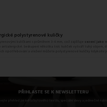
rgické polystyrenové kuličky
tyrenovými kuličkami s průměrem 3-4 mm, což zajišťuje
sezení jako 
u antialergické. Seskupení několika tisíc kuliček vytváří tuhý objem,
ich opotřebování a uležení můžete polystyrenové kuličky kdykoliv 
PŘIHLASTE SE K NEWSLETTERU
kejte přehled ze světa bytového textilu, speciální slevy a jedinečné nab