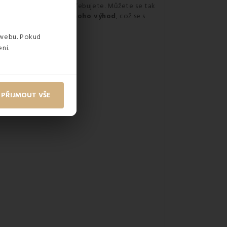
ete tam, kam právě potřebujete. Můžete se tak
cí vaky tak přinášejí
mnoho výhod
, což se s
 webu. Pokud
ni.
PŘIJMOUT VŠE