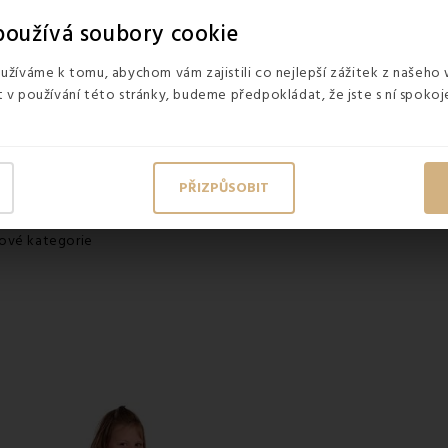
ad
dokonalé pohodlí
či
vynikající mobilita
. Jednoduše ho přesun
oužívá soubory cookie
ížet časopisy, štrikovat, číst nebo dělat vše, co je vaše hobby. Seda
 z daleka srovnat.
žíváme k tomu, abychom vám zajistili co nejlepší zážitek z našeho
v používání této stránky, budeme předpokládat, že jste s ní spokoje
 zahrady či k bazénu
PŘIZPŮSOBIT
kové kategorie