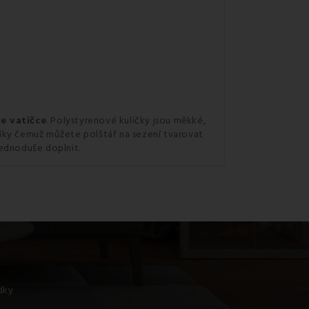
ve vatičce
. Polystyrenové kuličky jsou měkké,
 díky čemuž můžete polštář na sezení tvarovat
jednoduše doplnit.
ídky