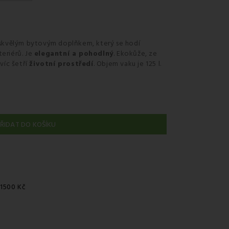
skvělým bytovým doplňkem, který se hodí
teriérů. Je
elegantní a pohodlný
. Ekokůže, ze
víc šetří
životní prostředí
. Objem vaku je 125 l.
ŘIDAT DO KOŠÍKU
 1500 Kč