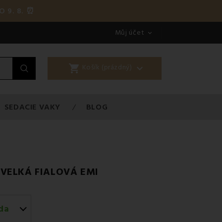
O 9. 8. ⏰
Můj účet

shopping_cart

Košík (prázdný)
SEDACIE VAKY
BLOG
VELKÁ FIALOVÁ EMI
da