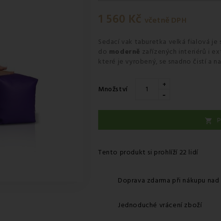
Středa 12.08
-
Kurýr GLS
1 560 Kč
včetně DPH
Sedací vak taburetka velká fialová
je 
do
moderně
zařízených interiérů i ex
které je vyrobený, se snadno čistí a na
+
Množství
-
P

Tento produkt si prohlíží 22 lidí
Doprava zdarma při nákupu nad
Jednoduché vrácení zboží