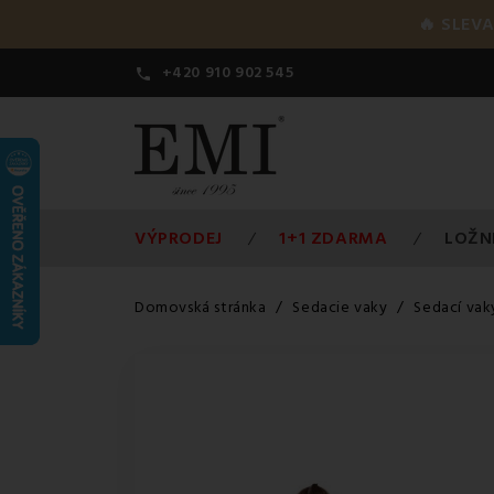
🔥 SLEVA
+420 910 902 545

VÝPRODEJ
1+1 ZDARMA
LOŽN
Domovská stránka
Sedacie vaky
Sedací vak