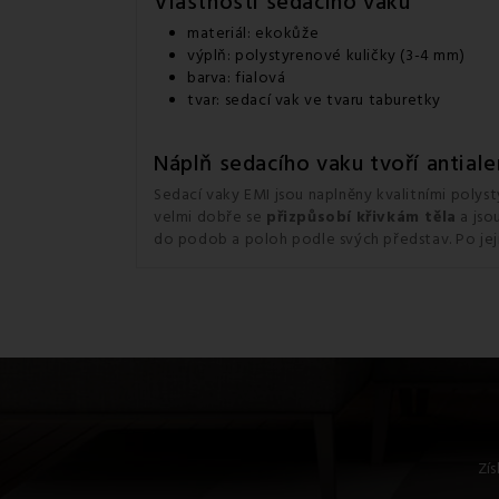
Vlastnosti sedacího vaku
materiál: ekokůže
výplň: polystyrenové kuličky (3-4 mm)
barva: fialová
tvar: sedací vak ve tvaru taburetky
Náplň sedacího vaku tvoří antiale
Sedací vaky EMI jsou naplněny kvalitními polys
velmi dobře se
přizpůsobí
křivkám těla
a jso
do podob a poloh podle svých představ. Po jej
Zís