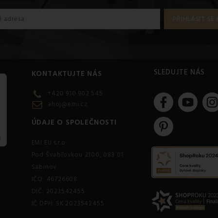
SLEDUJTE NÁS
KONTAKTUJTE NÁS
+420 910 902 545
ahoj@emi.cz
ÚDAJE O SPOLEČNOSTI
EMI EU s.r.o.
Pod Švabľovkou 2100, 083 01
Sabinov
IČO: 46726608
DIČ: 2023542455
IČ DPH: SK 2023542455