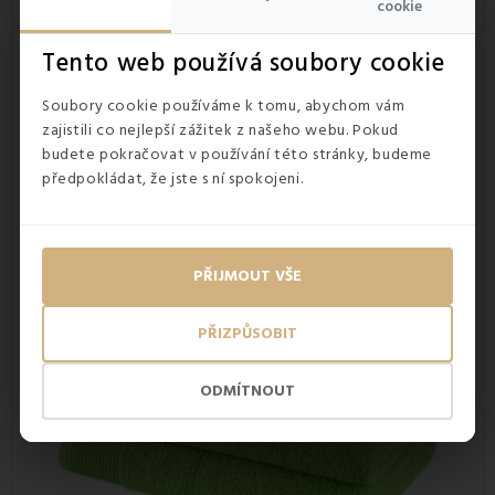
hebce.
S bavlnou se budou kamarádit také všichni alergici a
cookie
lidé s citlivou pokožkou. Zdraví neškodné vlastnosti ocení i
rodiče malých dětí a kojenců. Jelikož
působí hřejivě
, jsou
Tento web používá soubory cookie
výborným pomocníkem na koupání a sušení i pro ty
nejmenší.
Soubory cookie používáme k tomu, abychom vám
zajistili co nejlepší zážitek z našeho webu. Pokud
budete pokračovat v používání této stránky, budeme
předpokládat, že jste s ní spokojeni.
PŘIJMOUT VŠE
PŘIZPŮSOBIT
ODMÍTNOUT