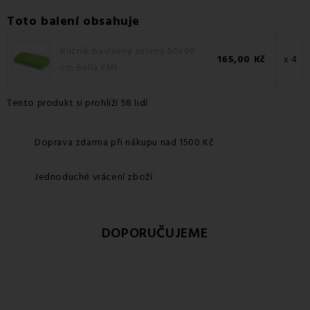
Toto balení obsahuje
Ručník bavlněný zelený 50x90
165,00 Kč
x 4
cm Bella EMI
Tento produkt si prohlíží 58 lidí
Doprava zdarma při nákupu nad 1500 Kč
Jednoduché vrácení zboží
DOPORUČUJEME
Sle