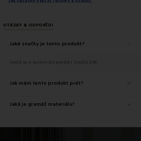
Jak správně vybrat ručníky a osušky.
OTÁZKY & ODPOVĚDI
keyboard_arrow_down
Jaké značky je tento produkt?
Jedná se o autentický produkt značky EMI.
Jak mám tento produkt prát?
keyboard_arrow_down
Pro dosažení nejlepších výsledků doporučujeme tento
Jaká je gramáž materiálu?
keyboard_arrow_down
produkt prát na 60 °C.
Gramáž materiálu použitého pro tento produkt je 550
g/m2.