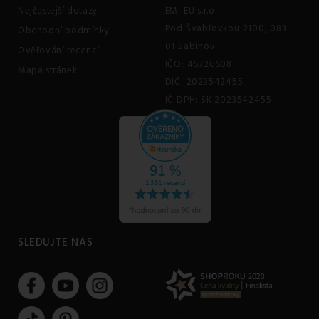
Nejčastejší dotazy
EMI EU s.r.o.
Pod Švabľovkou 2100, 083
Obchodní podmínky
01 Sabinov
Ověřování recenzí
IČO: 46726608
Mapa stránek
DIČ: 2023542455
IČ DPH: SK 2023542455
SLEDUJTE NÁS