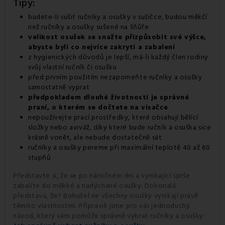
Tipy:
budete-li sušit ručníky a osušky v sušičce, budou měkčí
než ručníky a osušky sušené na šňůře
velikost osušek se snažte přizpůsobit své výšce,
abyste byli co nejvíce zakryti a zabaleni
z hygienických důvodů je lepší, má-li každý člen rodiny
svůj vlastní ručník či osušku
před prvním použitím nezapomeňte ručníky a osušky
samostatně vyprat
předpokladem dlouhé životnosti je správné
praní, o kterém se dočtete na visačce
nepoužívejte prací prostředky, které obsahují bělící
složky nebo aviváž, díky které bude ručník a osuška sice
krásně vonět, ale nebude dostatečně sát
ručníky a osušky pereme při maximální teplotě 40 až 60
stupňů
Představte si, že se po náročném dni a vynikající sprše
zabalíte do měkké a nadýchané osušky. Dokonalá
představa, že? Bohužel ne všechny osušky vynikají právě
těmito vlastnostmi. Připravili jsme pro vás jednoduchý
návod, který vám pomůže správně vybrat ručníky a osušky: