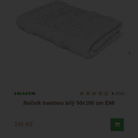
›
SKLADEM
SKLA
4.7
(3x)
Ručník bamboo bílý 50x100 cm EMI
Ruč
225 
275 Kč
275 K