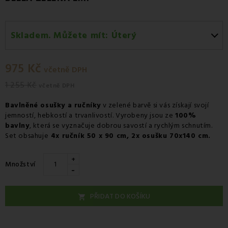
Skladem. Můžete mít:
Úterý
Úterý 11.08
-
Osobní odběr v odběrném místě
Zásilkovna.
975 Kč
včetně DPH
Středa 12.08
-
Kurýr GLS
1 255 Kč
včetně DPH
Bavlněné osušky a ručníky
v zelené barvě si vás získají svojí
jemností, hebkostí a trvanlivostí. Vyrobeny jsou ze
100%
bavlny
, která se vyznačuje dobrou savostí a rychlým schnutím.
Set obsahuje
4x ručník 50 x 90 cm, 2x osušku 70x140 cm.
+
Množství
-
PŘIDAT DO KOŠÍKU
