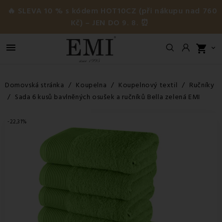
🔥 SLEVA 10 % s kódem HOT10CZ (při nákupu nad 760
Kč) – JEN DO 9. 8. ⏰

shopping_cart

Domovská stránka
Koupelna
Koupelnový textil
Ručníky
Sada 6 kusů bavlněných osušek a ručníků Bella zelená EMI
-22,31%