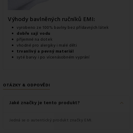
Výhody bavlněných ručníků EMI:
vyrobeno ze 100% bavlny bez přídavných látek
dobře sají vodu
příjemné na dotek
vhodné pro alergiky i malé děti
trvanlivý a pevný materiál
syté barvy i po vícenásobném vyprání
OTÁZKY & ODPOVĚDI
keyboard_arrow_down
Jaké značky je tento produkt?
Jedná se o autentický produkt značky EMI.