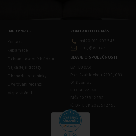
INFORMACE
KONTAKTUJTE NÁS
+420 910 902 545
Kontakt
ahoj@emi.cz
Reklamace
ÚDAJE O SPOLEČNOSTI
Ochrana osobních údajů
Nejčastejší dotazy
EMI EU s.r.o.
Pod Švabľovkou 2100, 083
Obchodní podmínky
01 Sabinov
Ověřování recenzí
IČO: 46726608
Mapa stránek
DIČ: 2023542455
IČ DPH: SK 2023542455