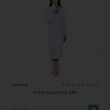
›
SKLADEM
SKLA
4.7
(10x)
Froté župan bílý EMI
Ru
650 Kč
225 