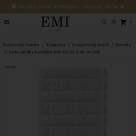
🛍️ Největší LETNÍ VÝPRODEJ – slevy až -60 % 🔥

shopping_cart

Domovská stránka
Koupelna
Koupelnový textil
Ručníky
Sada ručníky bavlněné bílé 10x 50 x 90 cm EMI
-35,12%