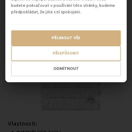
budete pokračovat v používání této stránky, budeme
předpokládat, že jste s ní spokojeni.
PŘIJMOUT VŠE
PŘIZPŮSOBIT
ODMÍTNOUT
Vlastnosti:
materiál:
100% bavlna