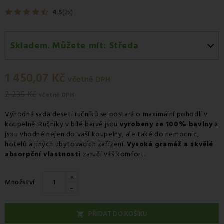
4.5
(2x)
Skladem. Můžete mít:
Středa
Středa 12.08
-
Osobní odběr v odběrném místě
Zásilkovna.
1 450,07 Kč
včetně DPH
Čtvrtek 13.08
-
Kurýr GLS
2 235 Kč
včetně DPH
Výhodná sada deseti ručníků se postará o maximální pohodlí v
koupelně. Ručníky v bílé barvě jsou
vyrobeny ze 100% bavlny
a
jsou vhodné nejen do vaší koupelny, ale také do nemocnic,
hotelů a jiných ubytovacích zařízení.
Vysoká gramáž a skvělé
absorpční vlastnosti
zaručí váš komfort.
+
Množství
-
PŘIDAT DO KOŠÍKU
