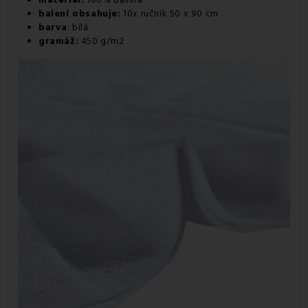
balení obsahuje:
10x ručník 50 x 90 cm
barva
: bílá
gramáž:
450 g/m2