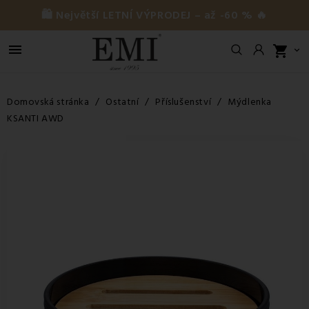
🛍️ Největší LETNÍ VÝPRODEJ – až -60 % 🔥

shopping_cart

Domovská stránka
Ostatní
Příslušenství
Mýdlenka
KSANTI AWD