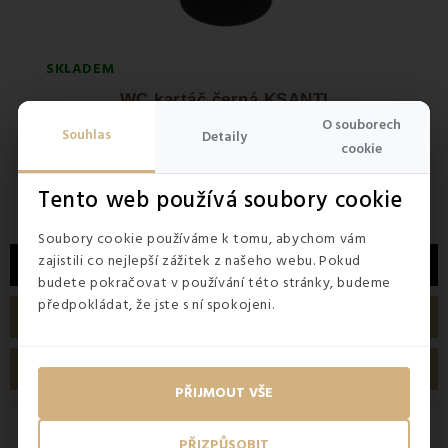
SKLADEM
SKLA
WC kartáč černá KSANTI
Set
O souborech
Souhlas
Detaily
cookie
390 
363 Kč
940 
Tento web používá soubory cookie
Soubory cookie používáme k tomu, abychom vám
zajistili co nejlepší zážitek z našeho webu. Pokud
POPIS
budete pokračovat v používání této stránky, budeme
předpokládat, že jste s ní spokojeni.
PODROBNOSTI O PRODUKTU
RECENZE
PŘIJMOUT VŠE
Elegantní mýdlenka KSANTI se hodí
PŘIZPŮSOBIT