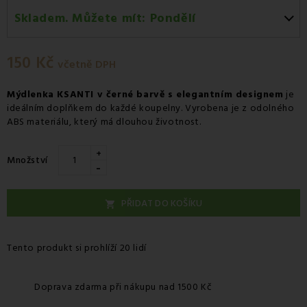
Skladem. Můžete mít:
Pondělí
Pondělí 10.08
-
Osobní odběr v odběrném místě
Zásilkovna.
150 Kč
včetně DPH
Úterý 11.08
-
Kurýr GLS
Mýdlenka KSANTI v černé barvě s elegantním designem
je
ideálním doplňkem do každé koupelny. Vyrobena je z odolného
ABS materiálu, který má dlouhou životnost.
+
Množství
-
PŘIDAT DO KOŠÍKU

Tento produkt si prohlíží 20 lidí
Doprava zdarma při nákupu nad 1500 Kč