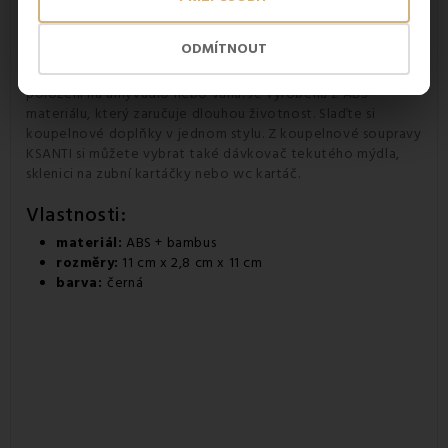
do každé koupelny
Mýdlenka je malý koupelnový doplněk určený k
držení
ODMÍTNOUT
tuhého mýdla v nádobce
. Je okrasným prvkem ve vaší
koupelně. Mýdlenka
má oválný tvar,
proto je vhodná pro
položení na umyvadlo nebo vanu. Je vyrobena z ABS
materiálu, který zaručuje dlouhou životnost. Slaďte si
koupelnové doplňky v jednom stylu. Z koupelnové soupravy
KSANTI si můžete vybrat také dávkovač tekutého mýdla,
sklenici na zubní kartáčky nebo wc kartáč.
Vlastnosti:
materiál:
ABS + bambus
rozměry:
11 cm x 2,8 cm x 11 cm
barva:
černá