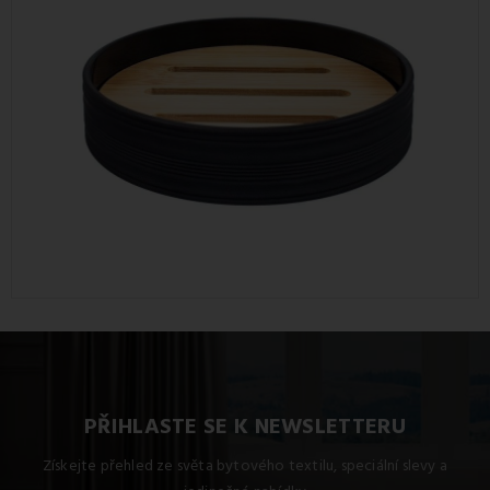
PŘIHLASTE SE K NEWSLETTERU
Získejte přehled ze světa bytového textilu, speciální slevy a