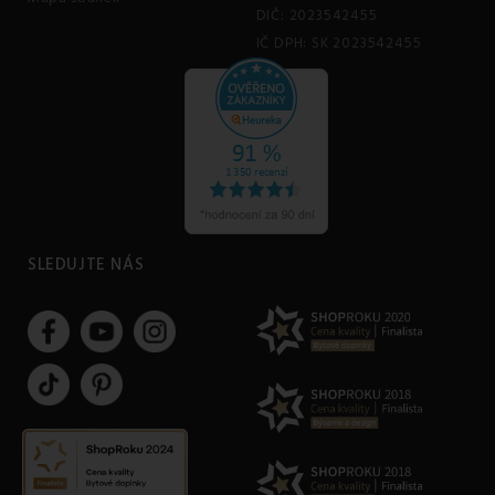
DIČ: 2023542455
IČ DPH: SK 2023542455
SLEDUJTE NÁS