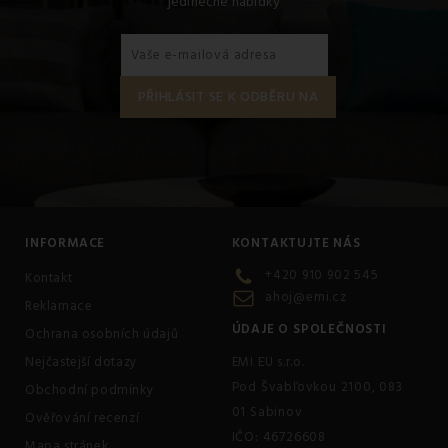
jedinečné nabídky
INFORMACE
KONTAKTUJTE NÁS
+420 910 902 545
Kontakt
ahoj@emi.cz
Reklamace
ÚDAJE O SPOLEČNOSTI
Ochrana osobních údajů
Nejčastejší dotazy
EMI EU s.r.o.
Pod Švabľovkou 2100, 083
Obchodní podmínky
01 Sabinov
Ověřování recenzí
IČO: 46726608
Mapa stránek