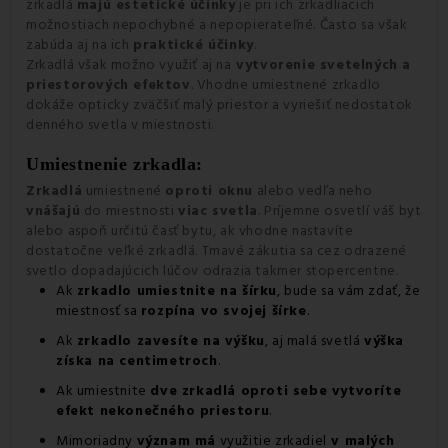
zrkadlá
majú estetické účinky
je pri ich zrkadliacich
možnostiach nepochybné a nepopierateľné. Často sa však
zabúda aj na ich
praktické účinky
.
Zrkadlá však možno využiť aj na
vytvorenie svetelných a
priestorových efektov
. Vhodne umiestnené zrkadlo
dokáže opticky zväčšiť malý priestor a vyriešiť nedostatok
denného svetla v miestnosti.
Umiestnenie zrkadla:
Zrkadlá
umiestnené
oproti oknu
alebo vedľa neho
vnášajú
do miestnosti
viac svetla
. Príjemne osvetlí váš byt
alebo aspoň určitú časť bytu, ak vhodne nastavíte
dostatočne veľké zrkadlá. Tmavé zákutia sa cez odrazené
svetlo dopadajúcich lúčov odrazia takmer stopercentne.
Ak
zrkadlo umiestnite na šírku
, bude sa vám zdať, že
miestnosť sa
rozpína vo svojej šírke
.
Ak
zrkadlo zavesíte na výšku
, aj malá svetlá
výška
získa na centimetroch
.
Ak umiestnite
dve zrkadlá oproti sebe vytvoríte
efekt nekonečného priestoru
.
Mimoriadny
význam má
využitie zrkadiel
v malých