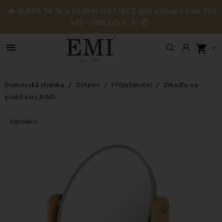
🔥 SLEVA 10 % s kódem HOT10CZ (při nákupu nad 760
Kč) – JEN DO 9. 8. ⏰

shopping_cart

Domovská stránka
Ostatní
Příslušenství
Zrkadlo na
podstavci AWD
Vyprodáno