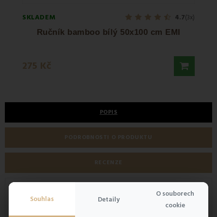
SKLADEM
SKLA
4.7
(3x)
Ručník bamboo bílý 50x100 cm EMI
275 Kč
363 
POPIS
PODROBNOSTI O PRODUKTU
RECENZE
Zrkadlo s možnosťou natáčania do strán.
Dizajnové
O souborech
Souhlas
kozmetické zrkadielko
vám bude slúžiť pri nanášaní make-
Detaily
cookie
upu alebo čistení tváre. Tvar zrkadla je hranatý telo tvorí