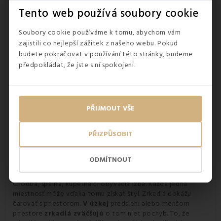
praktický stojan, ktorý drží zrkadlo na jednej nôžke. Stolové
Tento web používá soubory cookie
zrkadlo v metalovej farbe a
z pochromovaného
materiálu
.
Soubory cookie používáme k tomu, abychom vám
Rozmer zrkadla na podstavci
:
zajistili co nejlepší zážitek z našeho webu. Pokud
budete pokračovat v používání této stránky, budeme
dĺžka: 14 cm,
šírka: 4,8 cm,
předpokládat, že jste s ní spokojeni.
výška: 25,5 cm.
PŘIJMOUT VŠE
Váha: cca 1 kg.
PŘIZPŮSOBIT
:
ODMÍTNOUT
Využitie zrkadlá
Zrkadlo sa využíva doslova v každom kúte každého bytu.
Chodba, spálňa, kúpeľňa či obývacia izba. Každá jedna
miestnosť môže vďaka tomu získať štýl. Zrkadlá dokážu
čarovať s priestorom.
V úzkej
predsieni alebo menšom
priestore
zrkadlá zväčšujú
o tom niet pochyb. To, že