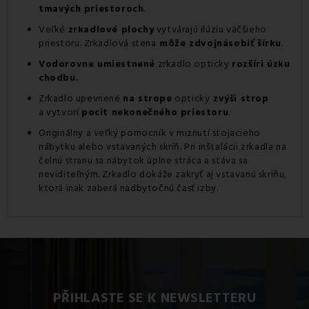
tmavých priestoroch
.
Veľké
zrkadlové plochy
vytvárajú ilúziu väčšieho
priestoru. Zrkadlová stena
môže zdvojnásobiť šírku
.
Vodorovne umiestnené
zrkadlo opticky
rozšíri úzku
chodbu.
Zrkadlo upevnené
na strope
opticky
zvýši strop
a vytvorí
pocit nekonečného priestoru
.
Originálny a veľký pomocník v miznutí stojacieho
nábytku alebo vstavaných skríň. Pri inštalácii zrkadla na
čelnú stranu sa nábytok úplne stráca a stáva sa
neviditeľným. Zrkadlo dokáže zakryť aj vstavanú skriňu,
ktorá inak zaberá nadbytočnú časť izby.
PŘIHLASTE SE K NEWSLETTERU