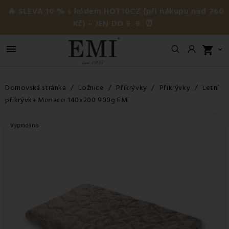
🔥 SLEVA 10 % s kódem HOT10CZ (při nákupu nad 760
Kč) – JEN DO 9. 8. ⏰

shopping_cart

Domovská stránka
Ložnice
Přikrývky
Přikrývky
Letní
přikrývka Monaco 140x200 900g EMI
Vyprodáno