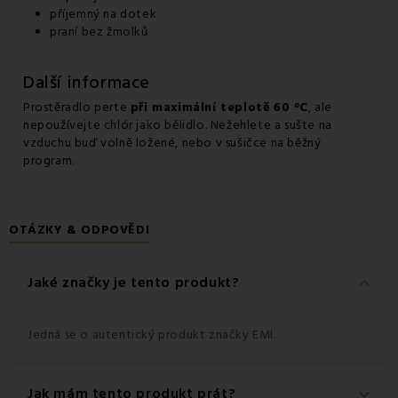
příjemný na dotek
praní bez žmolků
Další informace
Prostěradlo perte
při maximální teplotě 60 °C
, ale
nepoužívejte chlór jako bělidlo. Nežehlete a sušte na
vzduchu buď volně ložené, nebo v sušičce na běžný
program.
OTÁZKY & ODPOVĚDI
keyboard_arrow_down
Jaké značky je tento produkt?
Jedná se o autentický produkt značky EMI.
Jak mám tento produkt prát?
keyboard_arrow_down