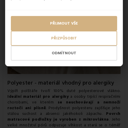
PŘIJMOUT VŠE
PŘIZPŮSOBIT
ODMÍTNOUT
Polyester - materiál vhodný pro alergiky
Výplň polštáře tvoří 100% duté polyesterové vlákno.
Ideální materiál pro alergiky
a osoby trpící respiračními
chorobami, ve kterém
se neuchovávají a nemnoží
roztoči ani plísně
. Prodyšnost polyesteru zajišťuje jeho
stálou suchost a absenci jakéhokoli zápachu.
Povrch
matracové podložky je vyroben z mikrovlákna
. Jeho
velké množství pórů odpuzuje vlhkost a stará se o téměř