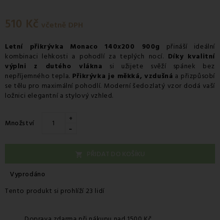
510 Kč
včetně DPH
Letní přikrývka Monaco 140x200 900g
přináší ideální
kombinaci lehkosti a pohodlí za teplých nocí.
Díky kvalitní
výplni z dutého vlákna
si užijete svěží spánek bez
nepříjemného tepla.
Přikrývka je měkká, vzdušná
a přizpůsobí
se tělu pro maximální pohodlí. Moderní šedozlatý vzor dodá vaší
ložnici elegantní a stylový vzhled.
+
Množství
-
PŘIDAT DO KOŠÍKU

Vyprodáno
Tento produkt si prohlíží 23 lidí
Doprava zdarma při nákupu nad 1500 Kč