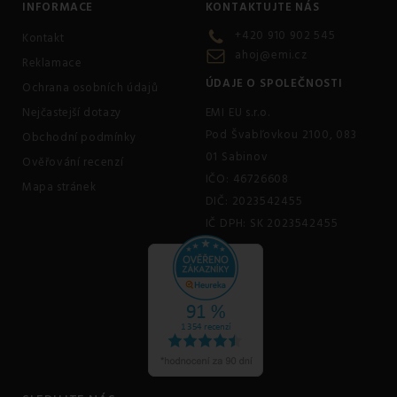
INFORMACE
KONTAKTUJTE NÁS
+420 910 902 545
Kontakt
ahoj@emi.cz
Reklamace
ÚDAJE O SPOLEČNOSTI
Ochrana osobních údajů
Nejčastejší dotazy
EMI EU s.r.o.
Pod Švabľovkou 2100, 083
Obchodní podmínky
01 Sabinov
Ověřování recenzí
IČO: 46726608
Mapa stránek
DIČ: 2023542455
IČ DPH: SK 2023542455