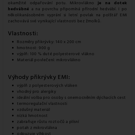
okamžité odpařování potu. Mikrovlákno
je na dotek
hedvábné
a na povrchu připomíná přírodní hedvábí. I po
několikanásobném vyprání si letní povlak na polštář EMI
zachovává své vynikající vlastnosti bez žmolků.
Vlastnosti:
Rozměry přikrývky: 140 x 200 cm
hmotnost: 900 g
výplň: 100 % duté polyesterové vlákno
Materiál povlečení: mikrovlákno
Výhody přikrývky EMI:
výplň z polyesterových vláken
vhodný pro alergiky
ideální volba pro osoby s onemocněním dýchacích cest
termoregulační vlastnosti
vzdušný materiál
nízká hmotnost
zabraňuje růstu roztočů a plísní
potah z mikrovlákna
odpuzuje vlhkost