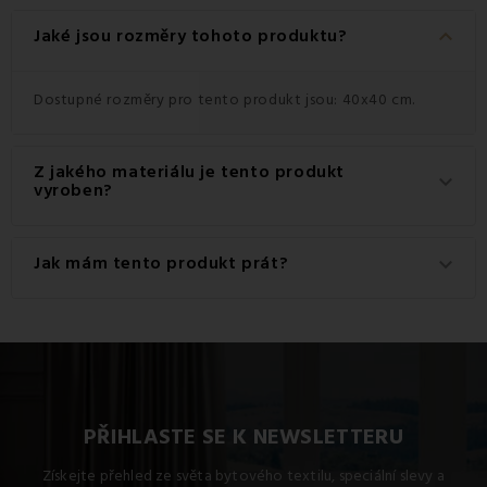
keyboard_arrow_down
Jaké jsou rozměry tohoto produktu?
Dostupné rozměry pro tento produkt jsou: 40x40 cm.
Z jakého materiálu je tento produkt
keyboard_arrow_down
vyroben?
Tento produkt je vyroben z kvalitního materiálu: 100%
Jak mám tento produkt prát?
keyboard_arrow_down
Bavlna.
Pro dosažení nejlepších výsledků doporučujeme tento
produkt prát na 30 °C.
PŘIHLASTE SE K NEWSLETTERU
Získejte přehled ze světa bytového textilu, speciální slevy a