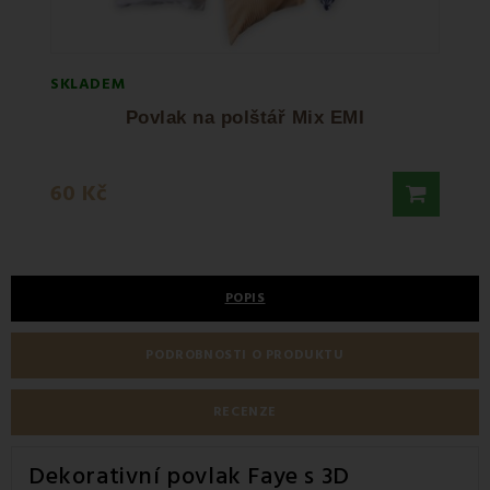
SKLADEM
SKLA
Povlak na polštář Mix EMI
Výplň
60 Kč
200 
POPIS
PODROBNOSTI O PRODUKTU
RECENZE
Dekorativní povlak Faye s 3D