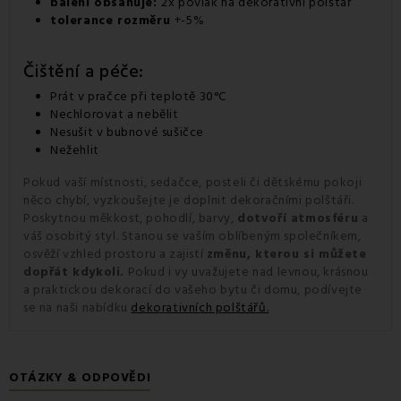
balení obsahuje:
2x povlak na dekorativní polštář
tolerance rozměru
+-5%
Čištění a péče:
Prát v pračce při teplotě 30°C
Nechlorovat a nebělit
Nesušit v bubnové sušičce
Nežehlit
Pokud vaší místnosti, sedačce, posteli či dětskému pokoji
něco chybí, vyzkoušejte je doplnit dekoračními polštáři.
Poskytnou měkkost, pohodlí, barvy,
dotvoří atmosféru
a
váš osobitý styl. Stanou se vaším oblíbeným společníkem,
osvěží vzhled prostoru a zajistí
změnu, kterou si můžete
dopřát kdykoli.
Pokud i vy uvažujete nad levnou, krásnou
a praktickou dekorací do vašeho bytu či domu, podívejte
se na naši nabídku
dekorativních polštářů.
OTÁZKY & ODPOVĚDI