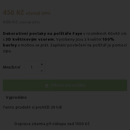
450 Kč
včetně DPH
686 Kč
včetně DPH
Dekorativní povlaky na polštáře Faye
v rozměrech 40x40 cm
s
3D květinovým vzorem.
Vyrobeny jsou z kvalitní
100%
bavlny
a mohou se prát. Zapínání povlečení na polštář je pomocí
zipu.
+
Množství
-
PŘIDAT DO KOŠÍKU

Vyprodáno
Tento produkt si prohlíží 29 lidí
Doprava zdarma při nákupu nad 1500 Kč