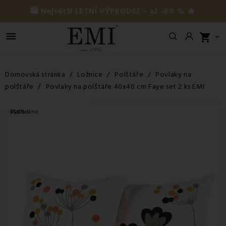
🛍️ Největší LETNÍ VÝPRODEJ – až -60 % 🔥

shopping_cart

Domovská stránka
Ložnice
Polštáře
Povlaky na
polštáře
Povlaky na polštáře 40x40 cm Faye set 2 ks EMI
-34,4%
Vyprodáno