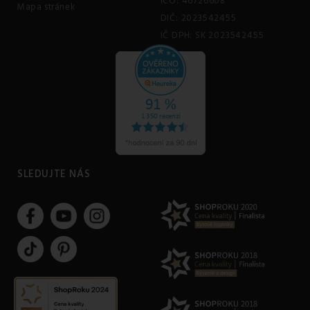
IČO: 46726608
Mapa stránek
DIČ: 2023542455
IČ DPH: SK 2023542455
SLEDUJTE NÁS