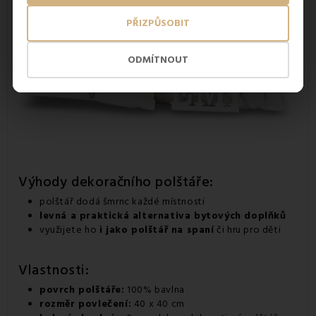
PŘIZPŮSOBIT
ODMÍTNOUT
Výhody dekoračního polštáře:
polštář dodá šmrnc každé místnosti
levná a praktická alternativa bytových doplňků
využijete ho
i jako polštář na spaní
či hru pro děti
Vlastnosti:
povrch polštáře:
100% bavlna
rozměr povlečení:
40 x 40 cm