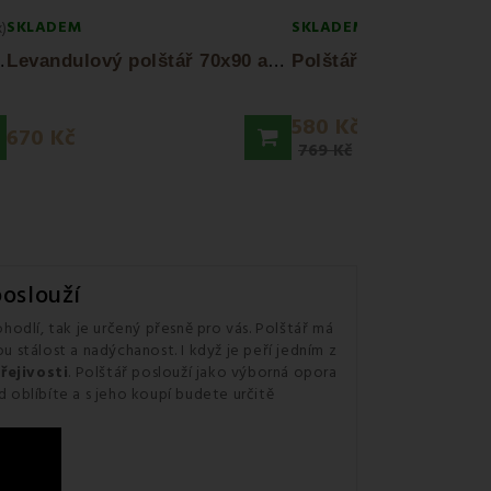
SKLADEM
SKLADEM
x)
P
EMI standard
L
evandulový polštář 70x90 antialergický...
580 Kč
670 Kč
769 Kč
poslouží
hodlí, tak je určený přesně pro vás. Polštář má
 stálost a nadýchanost. I když je peří jedním z
řejivosti
. Polštář poslouží jako výborná opora
ed oblíbíte a s jeho koupí budete určitě