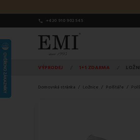
+420 910 902 545

VÝPRODEJ
1+1 ZDARMA
LOŽN
Domovská stránka
Ložnice
Polštáře
Polš