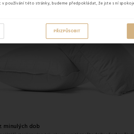
v používání této stránky, budeme předpokládat, že jste s ní spokoje
PŘIZPŮSOBIT
z minulých dob