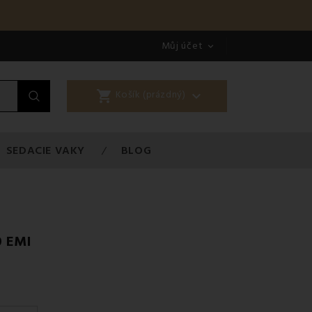
Můj účet

shopping_cart

Košík (prázdný)
SEDACIE VAKY
BLOG
0 EMI