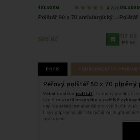
SKLADEM
SKLADE
4.7
(3x)
P
olštář 90 x 70 antialergický prošívaný...
117 Kč
580 Kč
155 Kč
POPIS
PODROBNOSTI O PRODUK
Péřový polštář 50 x 70 plněný
Velmi kvalitní
polštář
je vhodný pro lidi, kte
výplň
ze sterilizovaného a pečlivě vybíran
nejvíce zažitých materiálů pro výplň přikrývek, 
hlavy a spí se na něm skutečně velmi příjemně. 
spokojeni.