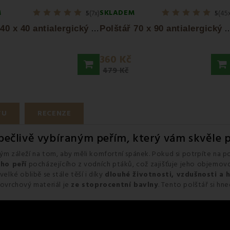
M
SKLADEM
5
(7x)
5
(45
P
olštář 40 x 40 antialergický EMI standard
olštář 70 x 90 antialergický 
360 Kč
479 Kč
TU
RECENZE
 pečlivě vybíraným peřím, který vám skvěle 
rým záleží na tom, aby měli komfortní spánek. Pokud si potrpíte na po
ého peří
pocházejícího z vodních ptáků, což zajišťuje jeho objemovou
velké oblibě se stále těší i díky
dlouhé životnosti, vzdušnosti a h
Povrchový materiál je
ze stoprocentní bavlny
. Tento polštář si hn