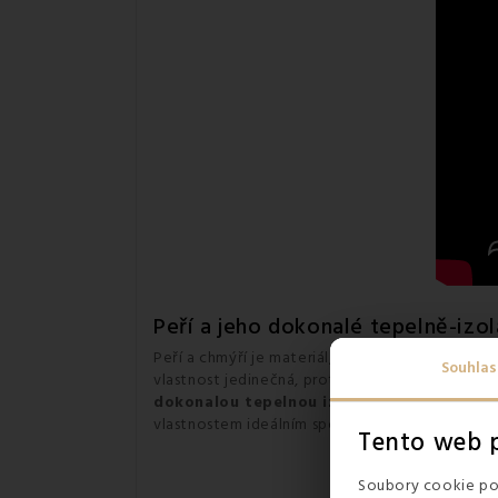
Peří a jeho dokonalé tepelně-izol
Peří a chmýří je materiál, který se vyznačuje
vý
Souhlas
vlastnost jedinečná, protože většina umělých v
dokonalou tepelnou izolaci
tak, že kolem se
vlastnostem ideálním společníkem
na dlouhé 
Tento web p
Soubory cookie pou