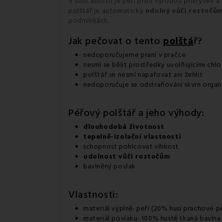
V současnosti je peří před výrobou přikrývek a 
polštář je automaticky
odolný vůči roztočů
podmínkách.
Jak pečovat o tento
polštá
ř?
nedoporučujeme praní v pračce
nesmí se bělit prostředky uvolňujícími chlo
polštář se nesmí napařovat ani žehlit
nedoporučuje se odstraňování skvrn organ
Péřový polštář a jeho výhody:
dlouhodobá životnost
tepelně-izolační vlastnosti
schopnost pohlcovat vlhkost
odolnost vůči roztočům
bavlněný povlak
Vlastnosti:
materiál výplně: peří
(
20
%
husí
prachové pe
materiál povlaku: 100% hustě tkaná bavlna