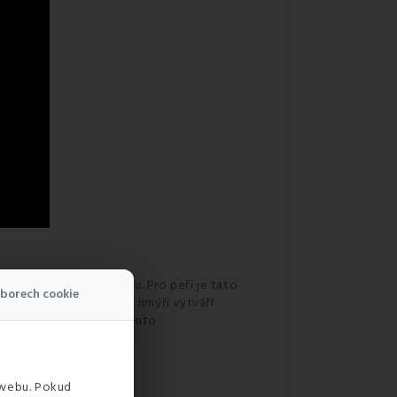
uje během spánku v suchu. Pro peří je tato
borech cookie
y plněné peřím. Peří a chmýří vytváří
éřový
polštář
je díky těmto
 webu. Pokud