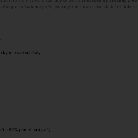
polštářů sterilizováno tak, aby se uvnitř
zneškodnily všechny živ
m
. Alergie způsobené peřím jsou mýtem z dob našich babiček, kdy se
r
ickými rozpouštědly
ří a
80
%
jemné
husí peří
)