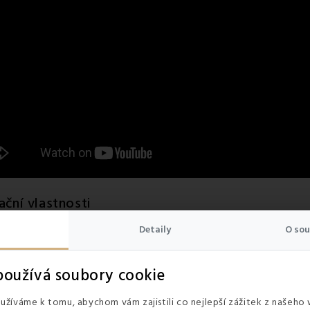
ační vlastnosti
borným pohlcováním vlhkosti
. Pot odvádí od těla a člověka udrž
Detaily
O sou
láken pohlcovat vlhkost nedokáže. Určitě ne tak dobře, jako přikrývk
be vytváří teplou vzduchovou vrstvu, která
zahřívá lidské tělo
. P
a mrazivé zimní noci
.
oužívá soubory cookie
žíváme k tomu, abychom vám zajistili co nejlepší zážitek z našeho