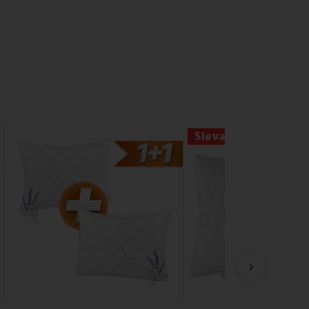
Sleva -25%
›