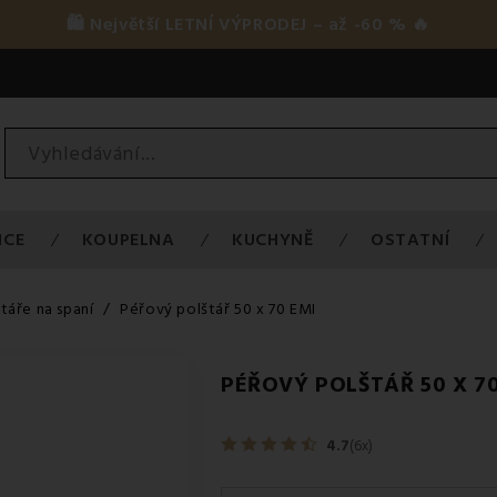
🛍️ Největší LETNÍ VÝPRODEJ – až -60 % 🔥
ICE
KOUPELNA
KUCHYNĚ
OSTATNÍ
táře na spaní
Péřový polštář 50 x 70 EMI
PÉŘOVÝ POLŠTÁŘ 50 X 7
4.7
(6x)