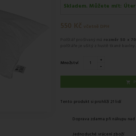
Skladem. Můžete mít:
Úter
Úterý 11.08
-
Kurýr GLS
550 Kč
včetně DPH
Polštář
prošívaný má
rozměr 50 x 7
polštáře je ušitý z hustě tkané bavlny.
+
Množství
-
P

Tento produkt si prohlíží 21 lidí
Doprava zdarma při nákupu nad
Jednoduché vrácení zboží