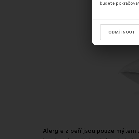
budete pokračovat 
ODMÍTNOUT
Alergie z peří jsou pouze mýtem 