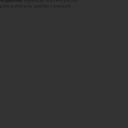
é organismy
. Hygienicky ošetřený péřový
 péřové přikrývky vyráběly v domácích