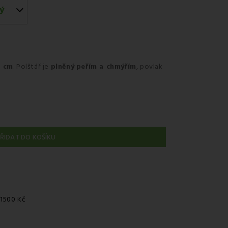
ý
0 cm
. Polštář je
plněný
peřím a chmýřím
, povlak
ŘIDAT DO KOŠÍKU
 1500 Kč