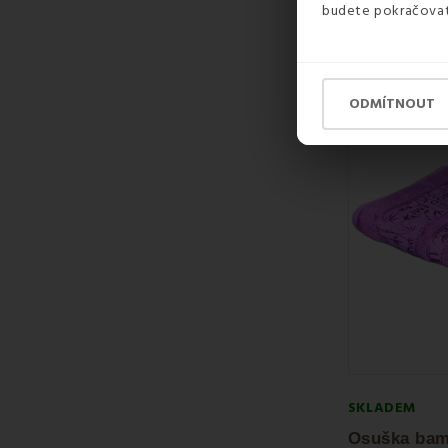
budete pokračovat 
299 Kč
355 Kč
ODMÍTNOUT
Sleva -1
SKLADEM