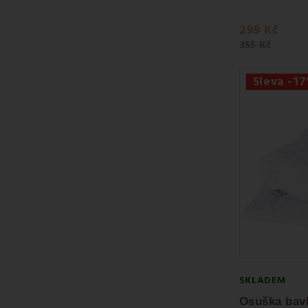
299 Kč
355 Kč
Sleva -1
SKLADEM