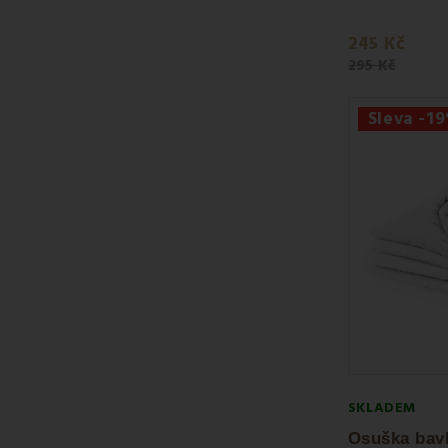
245 Kč
295 Kč
Sleva -1
SKLADEM