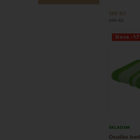
190 Kč
295 Kč
Sleva -1
SKLADEM