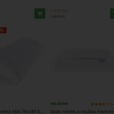
1 275 Kč
1 655 Kč
7%
SKLADEM
3.
O
suška bavlněná bílá 70x140 EMI