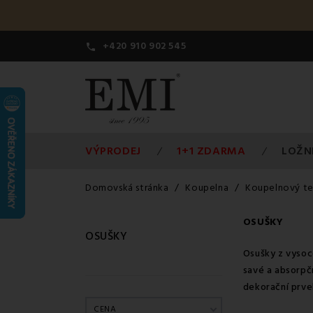
+420 910 902 545

VÝPRODEJ
1+1 ZDARMA
LOŽN
Domovská stránka
Koupelna
Koupelnový te
OSUŠKY
OSUŠKY
Osušky z vysoce
savé a absorpč
dekorační prvek
CENA