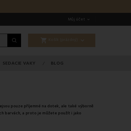
Můj účet

shopping_cart

Košík (prázdný)
SEDACIE VAKY
BLOG
Nejsou pouze příjemné na dotek, ale také výborně
h barvách, a proto je můžete použít i jako