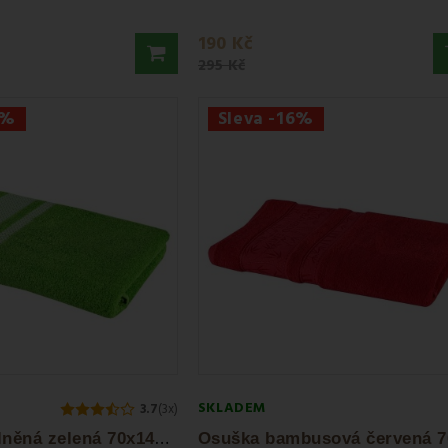
190 Kč
295 Kč
7%
Sleva -16%
SKLADEM
3.7
(3x)
O
suška bavlněná zelená 70x140 cm Ates EMI