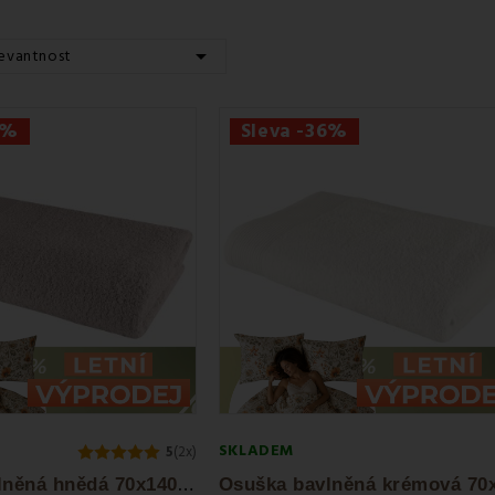

evantnost
6%
Sleva -36%
SKLADEM
5
(2x)
O
suška bavlněná hnědá 70x140 cm Bella EMI