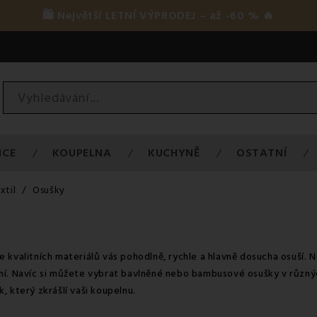
🛍️ Největší LETNÍ VÝPRODEJ – až -60 % 🔥
ICE
KOUPELNA
KUCHYNĚ
OSTATNÍ
xtil
Osušky
 kvalitních materiálů vás pohodlně, rychle a hlavně dosucha osuší. 
ní. Navíc si můžete vybrat bavlněné nebo bambusové osušky v různýc
, který zkrášlí vaši koupelnu.