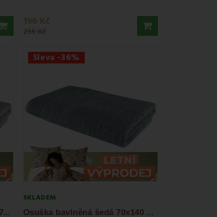
190 Kč
295 Kč
Sleva -36%
SKLADEM
O
suška bavlněná světle šedá 70x140 cm...
O
suška bavlněná šedá 70x140 cm Bella EMI