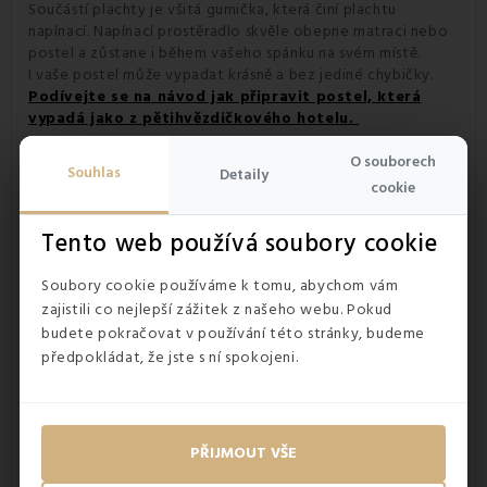
Součástí plachty je všitá gumička, která činí plachtu
napínací. Napínací prostěradlo skvěle obepne matraci nebo
postel a zůstane i během vašeho spánku na svém místě.
I vaše postel může vypadat krásně a bez jediné chybičky.
Podívejte se na návod jak připravit postel, která
vypadá jako z pětihvězdičkového hotelu.
O souborech
Souhlas
Detaily
cookie
Tento web používá soubory cookie
Soubory cookie používáme k tomu, abychom vám
zajistili co nejlepší zážitek z našeho webu. Pokud
budete pokračovat v používání této stránky, budeme
předpokládat, že jste s ní spokojeni.
PŘIJMOUT VŠE