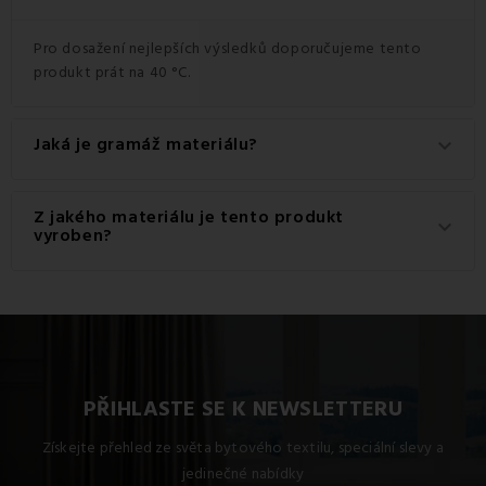
Pro dosažení nejlepších výsledků doporučujeme tento
produkt prát na 40 °C.
Jaká je gramáž materiálu?
keyboard_arrow_down
Gramáž materiálu použitého pro tento produkt je 140
Z jakého materiálu je tento produkt
keyboard_arrow_down
g/m2.
vyroben?
Tento produkt je vyroben z kvalitního materiálu: 80%
Bavlna a 20% Polyester.
PŘIHLASTE SE K NEWSLETTERU
Získejte přehled ze světa bytového textilu, speciální slevy a
jedinečné nabídky