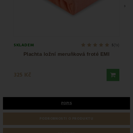
›
SKLADEM
SKLA
5
(1x)
Plachta ložní meruňková froté EMI
190 
325 Kč
238 K
POPIS
PODROBNOSTI O PRODUKTU