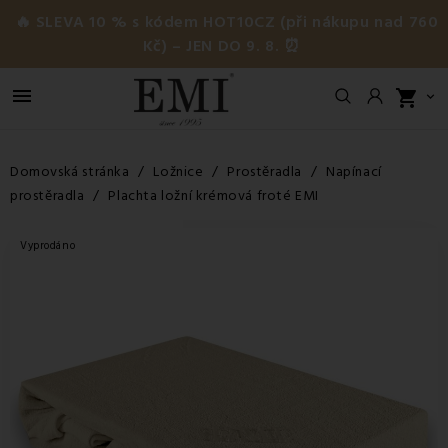
🔥 SLEVA 10 % s kódem HOT10CZ (při nákupu nad 760
Kč) – JEN DO 9. 8. ⏰

shopping_cart

Domovská stránka
Ložnice
Prostěradla
Napínací
prostěradla
Plachta ložní krémová froté EMI
Vyprodáno