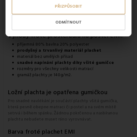
PŘIZPŮSOBIT
ODMÍTNOUT
Výhody froté prostěradla na postel EMI:
příjemná 80% bavlna 20% polyester
prodyšný a trvanlivý materiál plachet
materiál bez umělých přísad
snadné napínání plachty díky všité gumičce
rozměry pro všechny velikosti matrací
gramáž plachty je 140g/m2.
Ložní plachta je opatřena gumičkou
Pro snadné navlékání je součástí plachty všitá gumička,
která pevně obepne matraci či postel a na svém místě
setrvá i během spánku. Žádnou pokrčenou a nasbíranou
plachtu nebudete muset ráno vyrovnávat.
Barva froté plachet EMI