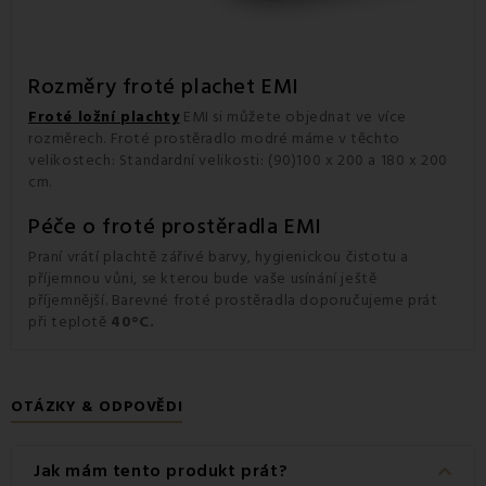
Rozměry froté plachet EMI
Froté ložní plachty
EMI si můžete objednat ve více
rozměrech. Froté prostěradlo modré máme v těchto
velikostech: Standardní velikosti: (90)100 x 200 a 180 x 200
cm.
Péče o froté prostěradla EMI
Praní vrátí plachtě zářivé barvy, hygienickou čistotu a
příjemnou vůni, se kterou bude vaše usínání ještě
příjemnější. Barevné froté prostěradla doporučujeme prát
při teplotě
40°C.
OTÁZKY & ODPOVĚDI
keyboard_arrow_down
Jak mám tento produkt prát?