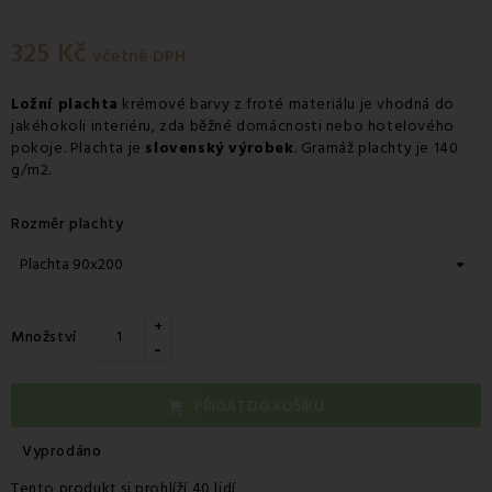
325 Kč
včetně DPH
Ložní plachta
krémové barvy z froté materiálu je vhodná do
jakéhokoli interiéru, zda běžné domácnosti nebo hotelového
pokoje. Plachta je
slovenský výrobek
. Gramáž plachty je 140
g/m2.
Rozměr plachty
+
Množství
-
PŘIDAT DO KOŠÍKU

Vyprodáno
Tento produkt si prohlíží 40 lidí