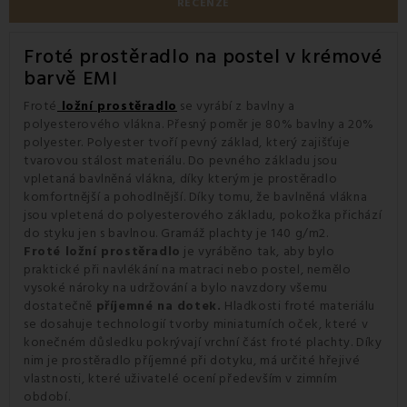
RECENZE
Froté prostěradlo na postel v krémové
barvě EMI
Froté
ložní prostěradlo
se vyrábí z bavlny a
polyesterového vlákna. Přesný poměr je 80% bavlny a 20%
polyester. Polyester tvoří pevný základ, který zajišťuje
tvarovou stálost materiálu. Do pevného základu jsou
vpletaná bavlněná vlákna, díky kterým je prostěradlo
komfortnější a pohodlnější. Díky tomu, že bavlněná vlákna
jsou vpletená do polyesterového základu, pokožka přichází
do styku jen s bavlnou. Gramáž plachty je 140 g/m2.
Froté ložní prostěradlo
je vyráběno tak, aby bylo
praktické při navlékání na matraci nebo postel, nemělo
vysoké nároky na udržování a bylo navzdory všemu
dostatečně
příjemné na dotek.
Hladkosti froté materiálu
se dosahuje technologií tvorby miniaturních oček, které v
konečném důsledku pokrývají vrchní část froté plachty. Díky
nim je prostěradlo příjemné při dotyku, má určité hřejivé
vlastnosti, které uživatelé ocení především v zimním
období.