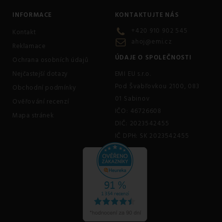
INFORMACE
KONTAKTUJTE NÁS
+420 910 902 545
Kontakt
ahoj@emi.cz
Reklamace
ÚDAJE O SPOLEČNOSTI
Ochrana osobních údajů
Nejčastejší dotazy
EMI EU s.r.o.
Pod Švabľovkou 2100, 083
Obchodní podmínky
01 Sabinov
Ověřování recenzí
IČO: 46726608
Mapa stránek
DIČ: 2023542455
IČ DPH: SK 2023542455