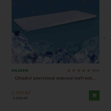
›
SKLADEM
SKLA
5
(4x)
Chladicí povrchová matrace IceFresh...
2 300 Kč
7 04
2 950 Kč
10 05