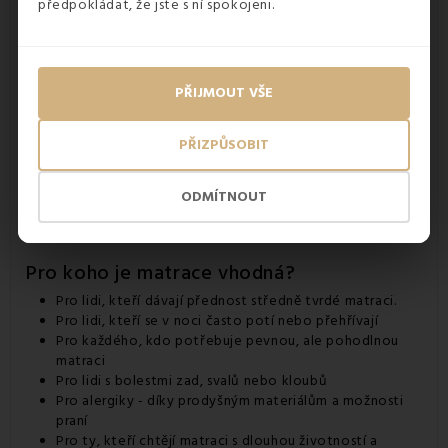
předpokládat, že jste s ní spokojeni.
PŘIJMOUT VŠE
PŘIZPŮSOBIT
ODMÍTNOUT
Pro koho je matrace vhodná?
Pro lidi, kteří dávají přednost středně tvrdé matraci.
Pro lidi, kteří se v noci často potí nebo přehřívají
Pro každého, kdo potřebuje pevnou, ale pohodlnou
matraci
Pro lidi s bolestmi zad, svalů nebo kloubů
Pro alergiky - díky prodyšným materiálům a možnosti
praní
Pro ty, kteří chtějí matraci s dlouhou životností a