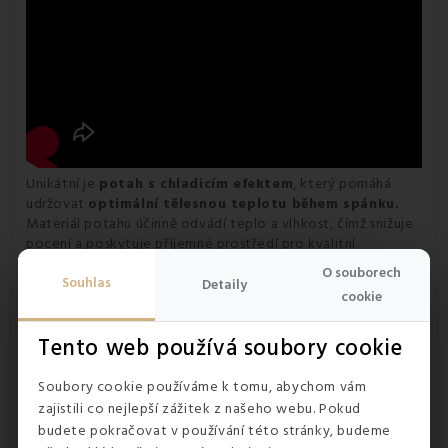
Unikátní je
potah s chladicím efektem
, který pomáhá
udržovat
optimální tělesnou teplotu během spánku.
Materiál potahu účinně odvádí teplo a vlhkost, čímž snižuje
pocení a poskytuje příjemné prostředí pro kvalitní
odpočinek. Potah je navíc snímatelný a pratelný na 40 °C,
O souborech
což oceníte při pravidelné hygieně lůžka.
Souhlas
Detaily
cookie
Tento web používá soubory cookie
Soubory cookie používáme k tomu, abychom vám
zajistili co nejlepší zážitek z našeho webu. Pokud
budete pokračovat v používání této stránky, budeme