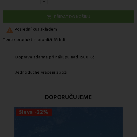
-
PŘIDAT DO KOŠÍKU


Poslední kus skladem
Tento produkt si prohlíží 65 lidí
Doprava zdarma při nákupu nad 1500 Kč
Jednoduché vrácení zboží
DOPORUČUJEME
Sleva -22%
Sle