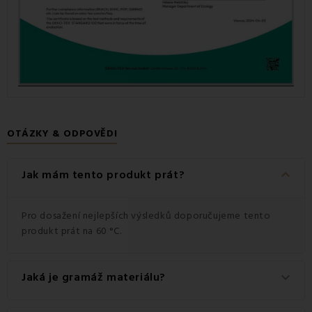
OTÁZKY & ODPOVĚDI
keyboard_arrow_down
Jak mám tento produkt prát?
Pro dosažení nejlepších výsledků doporučujeme tento
produkt prát na 60 °C.
Jaká je gramáž materiálu?
keyboard_arrow_down