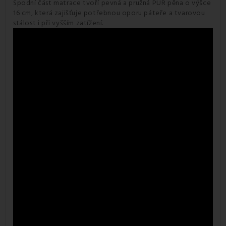
Spodní část matrace tvoří pevná a pružná PUR pěna o výšce
16 cm, která zajišťuje potřebnou oporu páteře a tvarovou
stálost i při vyšším zatížení.