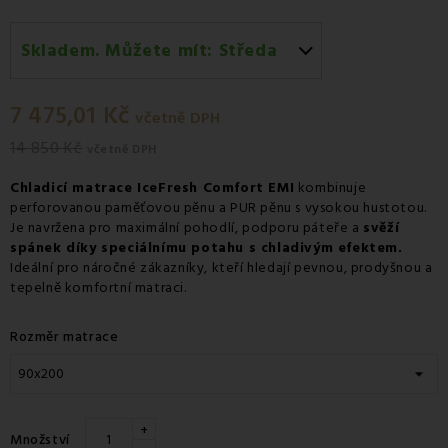
Skladem. Můžete mít:
Středa
Středa 12.08
-
Kurýr GLS
7 475,01 Kč
včetně DPH
14 850 Kč
včetně DPH
Chladicí matrace IceFresh Comfort EMI
kombinuje
perforovanou paměťovou pěnu a PUR pěnu s vysokou hustotou.
Je navržena pro maximální pohodlí, podporu páteře a
svěží
spánek díky speciálnímu potahu s chladivým efektem.
Ideální pro náročné zákazníky, kteří hledají pevnou, prodyšnou a
tepelně komfortní matraci.
Rozměr matrace
+
Množství