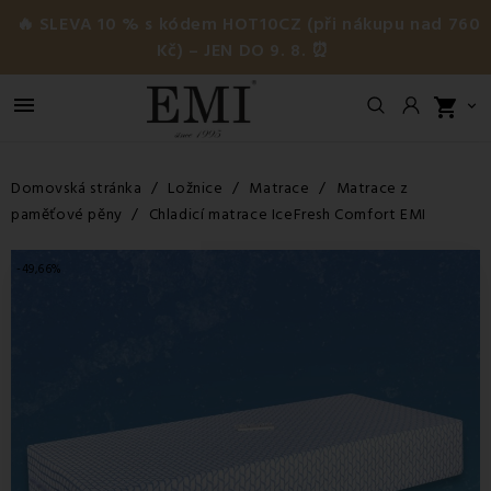
🔥 SLEVA 10 % s kódem HOT10CZ (při nákupu nad 760
Kč) – JEN DO 9. 8. ⏰

shopping_cart

Domovská stránka
Ložnice
Matrace
Matrace z
paměťové pěny
Chladicí matrace IceFresh Comfort EMI
-49,66%