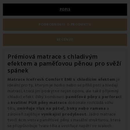
POPIS
PODROBNOSTI O PRODUKTU
RECENZE
Prémiová matrace s chladivým
efektem a paměťovou pěnou pro svěží
spánek
Matrace IceFresh Comfort EMI s chladicím efektem
je
ideální pro ty, kterým je horko nebo se příliš potí a hledají
matraci, která jim poskytne nejen oporu, ale také příjemný
chladicí efekt. Díky kombinaci
paměťové pěny s perforací
a
kvalitní PUR pěny matrace
dokonale rozkládá váhu
těla,
zmírňuje tlak na páteř, boky nebo ramena
a
zároveň zajišťuje
vynikající prodyšnost.
Jádro matrace
tvoří 4cm vrstva paměťové pěny s masážní strukturou, která
se přizpůsobuje tvaru těla a uvolňuje napětí ve svalech.