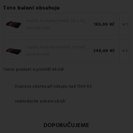
Toto balení obsahuje
Ručník bavlněný hnědý 50 x 90
165,00 Kč
x 1
cm Ates EMI
Osuška bavlněná hnědá 70x140
245,00 Kč
x 1
cm Ates EMI
Tento produkt si prohlíží 44 lidí
Doprava zdarma při nákupu nad 1500 Kč
Jednoduché vrácení zboží
DOPORUČUJEME