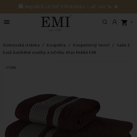
🛍️ Největší LETNÍ VÝPRODEJ – až -60 % 🔥

shopping_cart

Domovská stránka
Koupelna
Koupelnový textil
Sada 2
kusů bavlněné osušky a ručníku Ates hnědá EMI
-17,58%