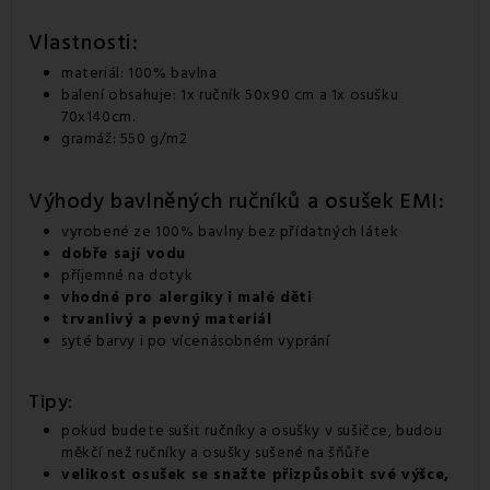
Vlastnosti:
materiál: 100% bavlna
balení obsahuje:
1x
ručník 50x90 cm a 1x osušku
70x140cm.
gramáž: 550 g/m2
Výhody bavlněných ručníků a osušek EMI:
vyrobené ze 100% bavlny bez přídatných látek
dobře sají vodu
příjemné na dotyk
vhodné pro alergiky i malé děti
trvanlivý a pevný materiál
syté barvy i po vícenásobném vyprání
Tipy:
pokud budete sušit ručníky a osušky v sušičce, budou
měkčí než ručníky a osušky sušené na šňůře
velikost osušek se snažte přizpůsobit své výšce,