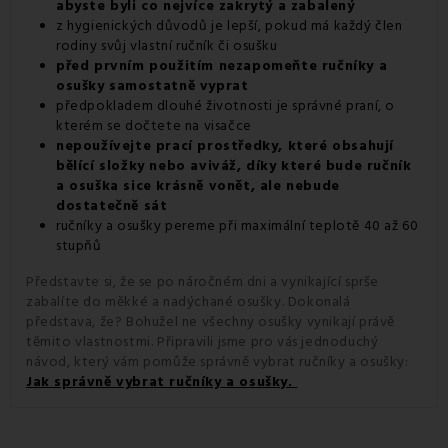
abyste byli co nejvíce zakrytý a zabalený
z hygienických důvodů je lepší, pokud má každý člen
rodiny svůj vlastní ručník či osušku
před prvním použitím nezapomeňte ručníky a
osušky samostatně vyprat
předpokladem dlouhé životnosti je správné praní, o
kterém se dočtete na visačce
nepoužívejte prací prostředky, které obsahují
bělící složky nebo aviváž, díky které bude ručník
a osuška sice krásně vonět, ale nebude
dostatečně sát
ručníky a osušky pereme při maximální teplotě 40 až 60
stupňů
Představte si, že se po náročném dni a vynikající sprše
zabalíte do měkké a nadýchané osušky. Dokonalá
představa, že? Bohužel ne všechny osušky vynikají právě
těmito vlastnostmi. Připravili jsme pro vás jednoduchý
návod, který vám pomůže správně vybrat ručníky a osušky:
Jak správně vybrat ručníky a osušky.