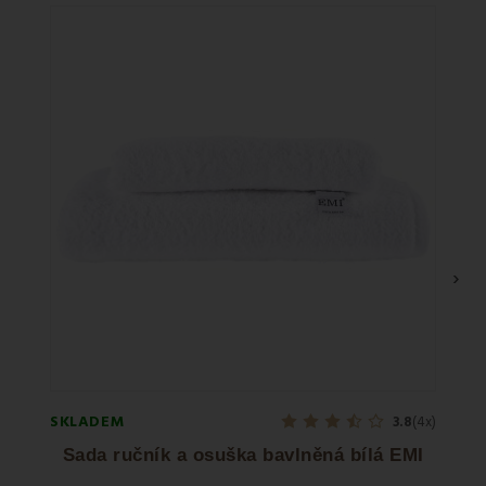
Sle
›
SKLADEM
SKLA
3.8
(4x)
Sada ručník a osuška bavlněná bílá EMI