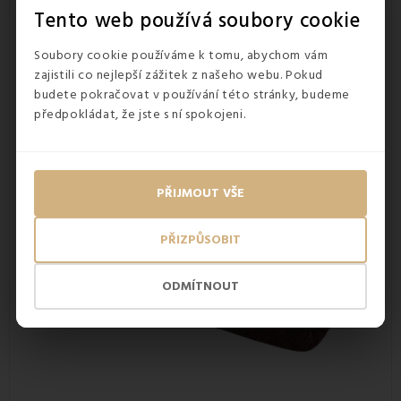
několikanásobném praní
. Jejich výborná savost, je jednou
Tento web používá soubory cookie
z charakteristických vlastností froté materiálu. Dalšími
vlastnostmi jsou
pevnost v tahu a vysoká hřejivost
.
Soubory cookie používáme k tomu, abychom vám
zajistili co nejlepší zážitek z našeho webu. Pokud
budete pokračovat v používání této stránky, budeme
předpokládat, že jste s ní spokojeni.
PŘIJMOUT VŠE
PŘIZPŮSOBIT
ODMÍTNOUT