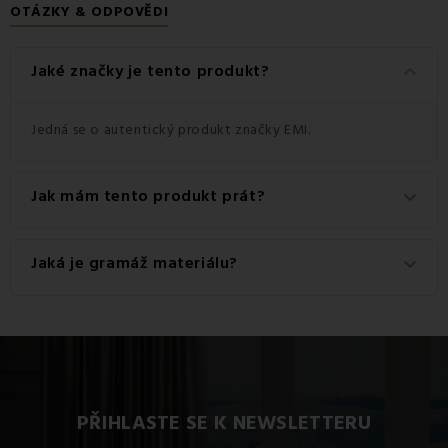
OTÁZKY & ODPOVĚDI
keyboard_arrow_down
Jaké značky je tento produkt?
Jedná se o autentický produkt značky EMI.
Jak mám tento produkt prát?
keyboard_arrow_down
Pro dosažení nejlepších výsledků doporučujeme tento
Jaká je gramáž materiálu?
keyboard_arrow_down
produkt prát na 60 °C.
Gramáž materiálu použitého pro tento produkt je 550
g/m2.
PŘIHLASTE SE K NEWSLETTERU