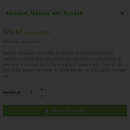
Skladem. Můžete mít:
Pondělí
Pondělí 10.08
-
Osobní odběr v odběrném místě
Zásilkovna.
375 Kč
včetně DPH
Úterý 11.08
-
Kurýr GLS
455 Kč
včetně DPH
Kousek
elegance
do každé
koupelny
se sadou
bavlněných
osušek
a
ručníků
Ates
.
Vyrobeny jsou
ze 100
%
bavlny
, která se
postará
i o
citlivou
pokožku
alergiky
či
malých
dětí.
Gramáž
až
550
g
/
m2
.
Balení obsahuje
1x
ručník
50x90
cm
a
1x osušku 70x140
cm.
+
Množství
-
PŘIDAT DO KOŠÍKU
