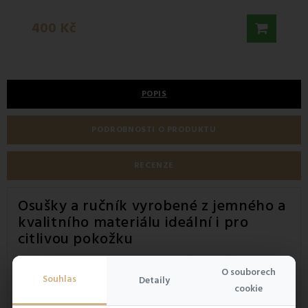
299 
400 Kč
355 K
POPIS
PODROBNOSTI O PRODUKTU
RECENZE
Osušky a ručník vyrobené z jemného a
kvalitního materiálu ideální i pro
citlivou pokožku
Bavlněné
osušky
a
ručník
neobsahují žádné přidané
O souborech
vlákna
. Jsou vyrobeny ze 100% bavlny, díky čemuž je
Souhlas
Detaily
kontakt s pokožkou velmi příjemný. Bavlněné i bambusové
cookie
osušky EMI si
své barvy zachovávají i po