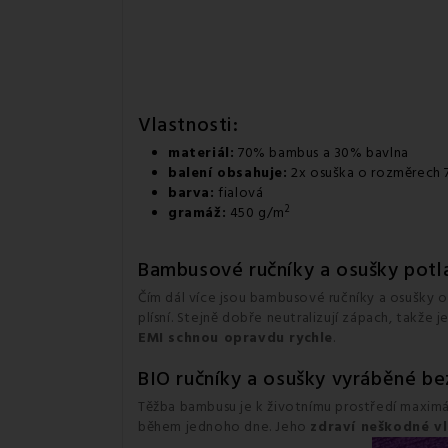
Vlastnosti:
materiál:
70% bambus a 30% bavlna
balení obsahuje:
2x osuška o rozměrech 7
barva:
fialová
2
gramáž:
450 g/m
Bambusové ručníky a osušky potlač
Čím dál více jsou bambusové ručníky a osušky o
plísní. Stejně dobře neutralizují zápach, takž
EMI schnou opravdu rychle
.
BIO ručníky a osušky vyráběné be
Těžba bambusu je k životnímu prostředí maximá
během jednoho dne. Jeho
zdraví neškodné v