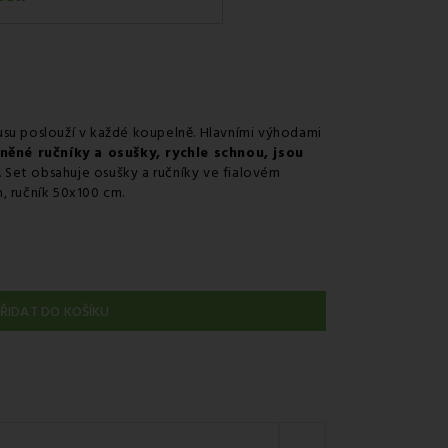
v odběrném místě Zásilkovna.
su poslouží v každé koupelně. Hlavními výhodami
něné ručníky a osušky, rychle schnou, jsou
. Set obsahuje osušky a ručníky ve fialovém
, ručník 50x100 cm.
ŘIDAT DO KOŠÍKU