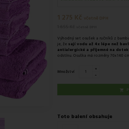
Pondělí 10.08
-
Osobní odběr 
1 275 Kč
Úterý 11.08
-
Kurýr GLS
včetně DPH
1 655 Kč
včetně DPH
Výhodný set osušek a ručníků z bambu
je, že
sají vodu až 4x lépe než bavl
antialergické a příjemné na dotek
odstínu. Osuška má rozměry 70x140 cm
+
Množství
-
P

Toto balení obsahuje