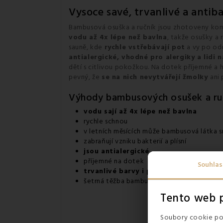
Vysoce savé, trvanlivé a anti
Bambusová osuška a ručník jsou zhotoveny kom
vodu až 4x lépe než bavlna
, takže osušky a 
sauně, kde
rychle vstřebávají pot
a vy po od
antialergické, vhodné pro alergiky a lidi
dětí s citlivou pokožkou. Na dotek příjemné a 
pevný, že
se na nich nevytvářejí žmolky
ani
Výhody bambusových osušek a ru
vodu sají až 4x lépe než bavlna
rychle schnou
v letních měsících může bambusová látka sn
zabraňují vzniku bakterií a plísní
jsou antialergické
příjemné na dotek
Souhlas
trvanlivé barvy i po vícenásobném vy
šetrná těžba bambusu k životnímu prostře
Tento web p
Soubory cookie pou