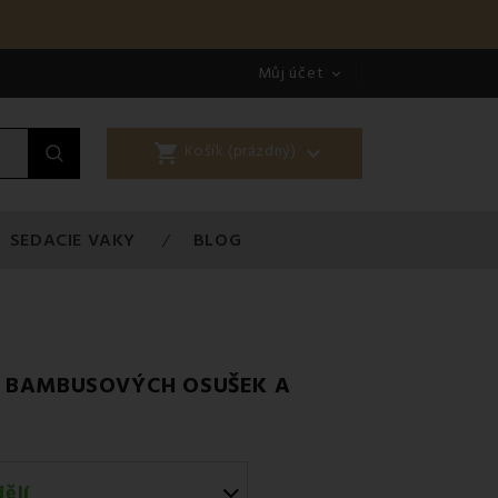
Můj účet

shopping_cart

Košík (prázdný)
SEDACIE VAKY
BLOG
H BAMBUSOVÝCH OSUŠEK A
ělí