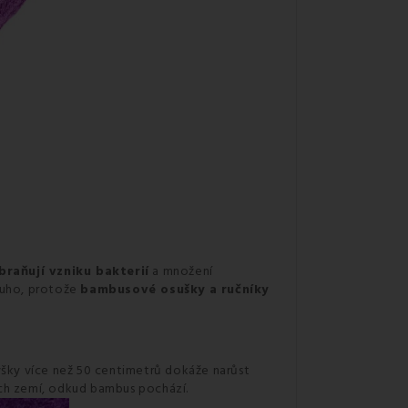
braňují vzniku bakterií
a množení
louho, protože
bambusové osušky
a ručníky
ýšky více než 50 centimetrů dokáže narůst
ch zemí, odkud bambus pochází.