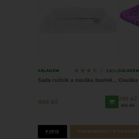
SKLADEM
SKLADE
3.8
(4x)
S
ada ručník a osuška bavlněná bílá EMI
299 Kč
400 Kč
355 Kč
POPIS
PODROBNOSTI O PRODUK