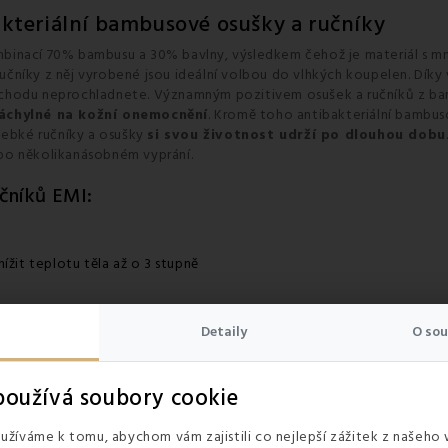
bakteriální bambusové osušky a ručníky
binací 70% bambusu a 30% bavlny, výsledkem čehož je materiál s mn
ručníky z něj vyrobené jsou ideální volbou do vlhkých koupelen. Díky v
chodu neprochladnete. Významným pozitivem osušek a ručníků z bam
 náchylné na kožní onemocnění
. Kromě toho antibakteriální bambus
hebké ručníky a osušky
si svou životnost udrží po dlouhou dobu
 po několikanásobném vyprání.
čníků EMI:
ížit teplotu těla až o 3 stupně
Detaily
O sou
prání
dí
oužívá soubory cookie
žíváme k tomu, abychom vám zajistili co nejlepší zážitek z našeho