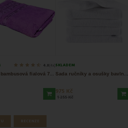
M
SKLADEM
4.8
(4x)
O
suška bambusová fialová 70 x 140 cm EMI
S
ada ručníky a osušky bavlněné bílé 4 ks...
975 Kč
1 255 Kč
TU
RECENZE