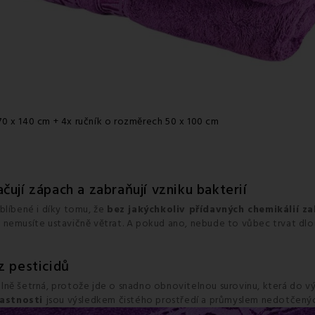
0 x 140 cm + 4x ručník o rozměrech 50 x 100 cm
ují zápach a zabraňují vzniku bakterií
blíbené i díky tomu, že
bez jakýchkoliv přídavných chemikálií za
e je nemusíte ustavičně větrat. A pokud ano, nebude to vůbec trvat d
z pesticidů
lně šetrná, protože jde o snadno obnovitelnou surovinu, která do v
lastnosti
jsou výsledkem čistého prostředí a průmyslem nedotčený