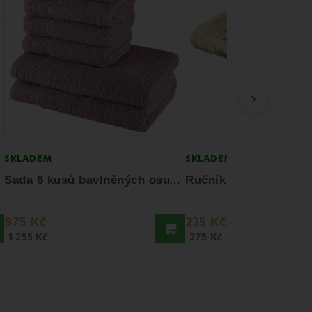
›
SKLADEM
SKLADEM
S
ada 6 kusů bavlněných osušek a ručníků...
975 Kč
225 Kč
1 255 Kč
275 Kč