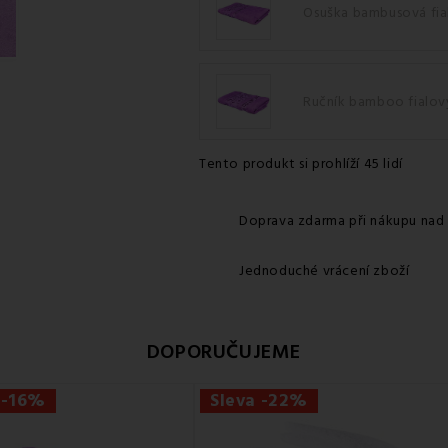
Osuška bambusová fia
Ručník bamboo fialov
Tento produkt si prohlíží 45 lidí
Doprava zdarma při nákupu nad
Jednoduché vrácení zboží
DOPORUČUJEME
 -16%
Sleva -22%