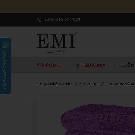
+420 910 902 545

VÝPRODEJ
1+1 ZDARMA
LOŽN
Domovská stránka
Koupelna
Koupelnový te