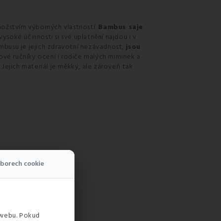
ožstvím výborných vlastností.
Bambus saje
ysoké účinnosti si své uplatnění najdou i v
busu je jejich zdravotní nezávadnost,
jsou
ové ručníky ocení i rodiče malých miminek a
. Jejich materiál je měkký, ale zároveň tak
borech cookie
 webu. Pokud