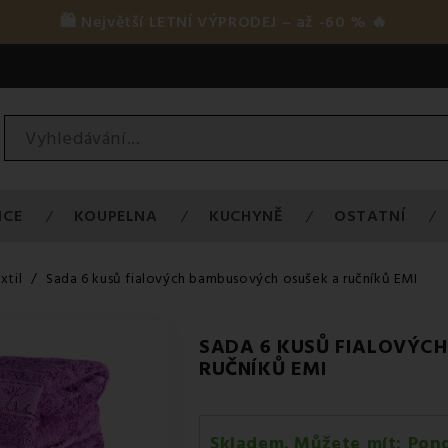
🛍️ Největší LETNÍ VÝPRODEJ – až -60 % 🔥
ICE
KOUPELNA
KUCHYNĚ
OSTATNÍ
xtil
Sada 6 kusů fialových bambusových osušek a ručníků EMI
SADA 6 KUSŮ FIALOVÝC
RUČNÍKŮ EMI
Skladem. Můžete mít:
Pond