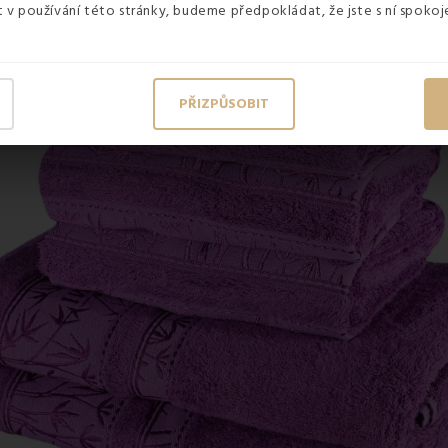
v používání této stránky, budeme předpokládat, že jste s ní spokoje
PŘIZPŮSOBIT