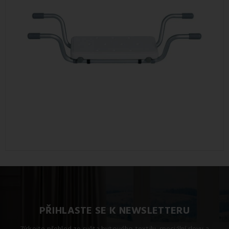
PŘIHLASTE SE K NEWSLETTERU
Získejte přehled ze světa bytového textilu, speciální slevy a