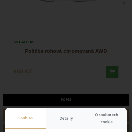
›
SKLADEM
SKLA
Polička rohová chromovaná AWD
650 Kč
525 
POPIS
O souborech
PODROBNOSTI O PRODUKTU
Souhlas
Detaily
cookie
RECENZE