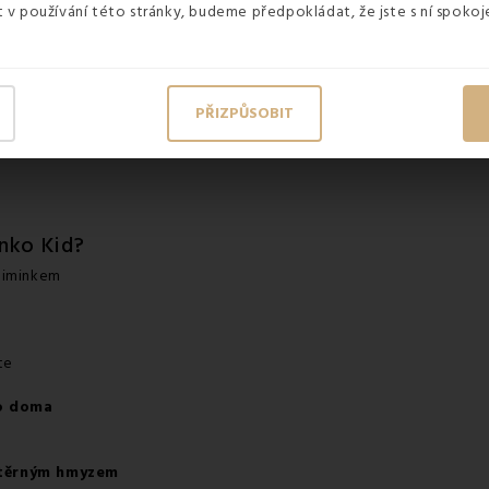
v používání této stránky, budeme předpokládat, že jste s ní spokoje
PŘIZPŮSOBIT
inko Kid?
 miminkem
te
ko doma
otěrným hmyzem