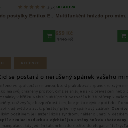
M
SKLADEM
5
(2x)
H
nízdo do postýlky Emilux EMI
ultifunkční hnízdo pro miminka mo
659 Kč
1 145 Kč
TU
RECENZE
Kid se postará o nerušený spánek vašeho mi
vrženo ve spolupráci s mámou, která praktikovala spánek se svým m
tko má svůj chráněný prostor, čímž se snižuje riziko převrácení nebo
aminky v bříšku. Nabízí hlubší pocit bezpečí a bližší přístup k vašem
ariéry, což zvyšuje bezpečnost tam, kde je to nejvíce potřeba.
Poho
apříklad světlo a zvuk, přinášejí příjemný spánkový zážitek.
Oceníte
kým pozitivem je i snížení rizika syndromu náhlého úmrtí. V dětském
lepší cirkulaci vzduchu a dýchání jsou stěny hnízda zhotoven
á manipulace, kdy jedním tahem hnízdo složíte do elegantní tašky. 