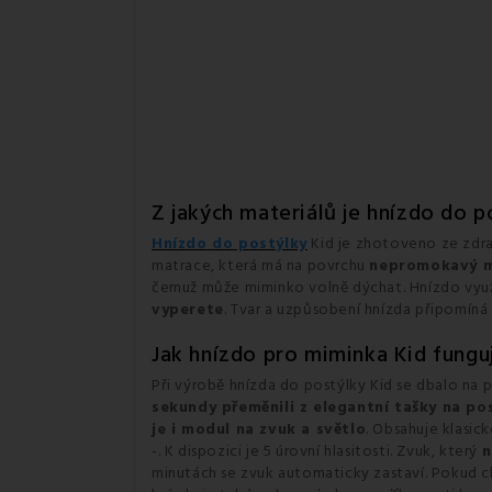
Z jakých materiálů je hnízdo do 
Hnízdo do postýlky
Kid je zhotoveno ze zdra
matrace, která má na povrchu
nepromokavý m
čemuž může miminko volně dýchat. Hnízdo využi
vyperete
. Tvar a uzpůsobení hnízda připomíná 
Jak hnízdo pro miminka Kid fungu
Při výrobě hnízda do postýlky Kid se dbalo na
sekundy přeměnili z elegantní tašky na po
je i modul na zvuk a světlo
. Obsahuje klasick
-. K dispozici je 5 úrovní hlasitosti. Zvuk, který
n
minutách se zvuk automaticky zastaví. Pokud c