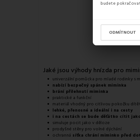
budete pokračovat 
ODMÍTNOUT
Jaké jsou výhody hnízda pro mim
univerzální pomůcka pro mladé rodinky s
nabízí bezpečný spánek miminka
brání přilehnutí miminka
praktické a funkční
materiál vhodný pro citlivou pokožku dítě
lehké, přenosné a ideální i na cesty
i na cestách se bude děťátko cítit ja
simuluje pocit jako v děloze
prodyšné stěny pro volné dýchání
ochranná
síťka chrání miminko před d