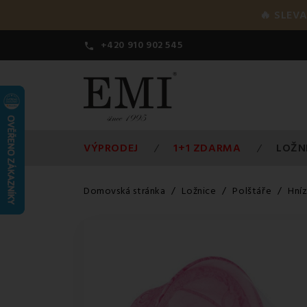
🔥 SLEVA
+420 910 902 545

VÝPRODEJ
1+1 ZDARMA
LOŽN
Domovská stránka
Ložnice
Polštáře
Hníz