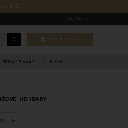
O 9. 8. ⏰
Můj účet

shopping_cart

Košík (prázdný)
SEDACIE VAKY
BLOG
ŽOVÉ KID IBABY
da