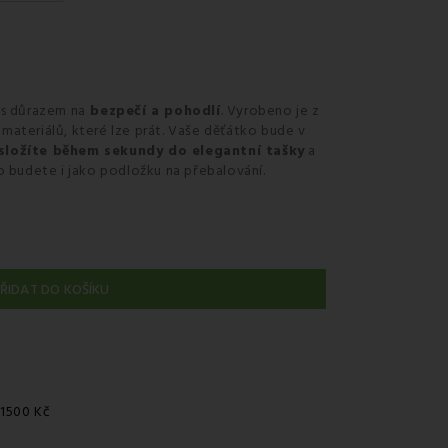
 s důrazem na
bezpečí a pohodlí
. Vyrobeno je z
ateriálů, které lze prát. Vaše děťátko bude v
složíte během sekundy do elegantní tašky
a
o budete i jako podložku na přebalování.
ŘIDAT DO KOŠÍKU
 1500 Kč