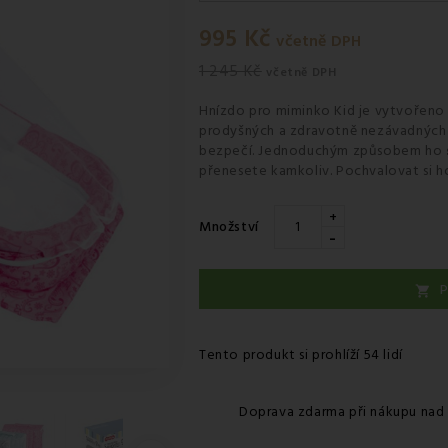
Středa 12.08
-
Kurýr GLS
995 Kč
včetně DPH
1 245 Kč
včetně DPH
Hnízdo pro miminko Kid
je vytvořeno
prodyšných a zdravotně nezávadných m
bezpečí. Jednoduchým způsobem ho
přenesete kamkoliv. Pochvalovat si h
+
Množství
-
P

Tento produkt si prohlíží 54 lidí
Doprava zdarma při nákupu nad