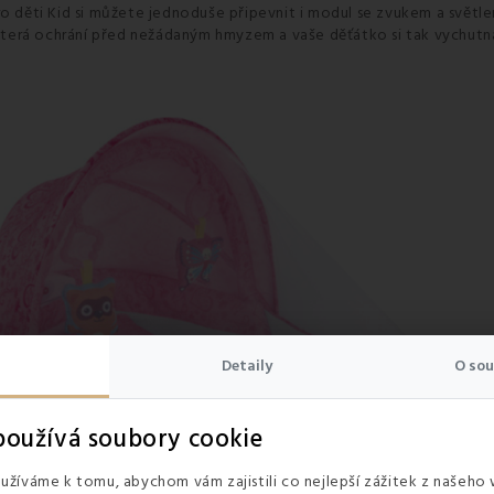
o děti
Kid si můžete jednoduše připevnit i modul se zvukem a světle
, která ochrání před nežádaným hmyzem a vaše děťátko si tak vychutn
Detaily
O sou
oužívá soubory cookie
žíváme k tomu, abychom vám zajistili co nejlepší zážitek z našeho