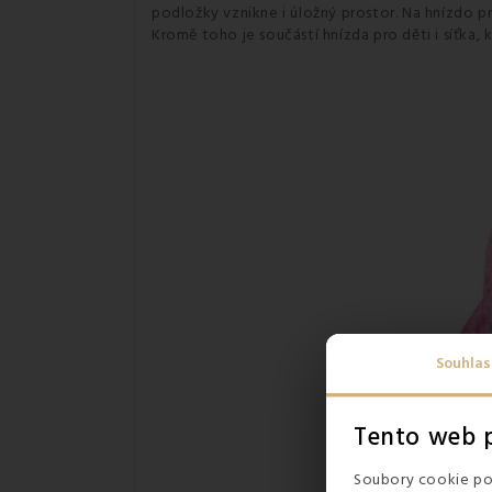
podložky vznikne i úložný prostor. Na
hnízdo pr
Kromě toho je součástí hnízda pro děti i síťka
Souhlas
Tento web p
Soubory cookie pou