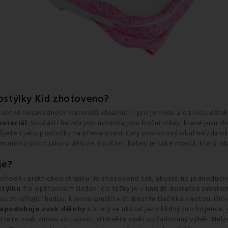
postýlky Kid zhotoveno?
votně nezávadných materiálů ideálních i pro jemnou a citlivou děts
ateriál
. Součástí hnízda pro miminka jsou boční stěny, které jsou 
jete i jako podložku na přebalování. Celý povrchový obal hnízda o
miminku pocit jako v děloze. Součástí balení je také modul, který obs
je?
 pohodlí i praktickou stránku. Je zhotoveno tak, abyste ho jednodu
stýlku
. Po opětovném složení do tašky je v hnízdě dostatek prostoru
ou zklidňující hudbu, kterou spustíte stisknutím tlačítka s notou. Úrov
apodobuje zvuk dělohy
a který se ukázal jako klidný pro kojence, 
hcete zvuk znovu aktivovat, stiskněte opět požadovaný výběr. Nelz