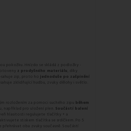
kou pokožku. Hnízdo se skládá z podložky -
zhotoveny
z prodyšného materiálu
, díky
bsahuje zip, proto ho
jednoduše po zašpinění
ahuje zklidňující hudbu, zvuky dělohy i světlo.
chým rozložením za pomoci suchého zipu
během
, například pro uložení plen.
Součástí balení
eň hlasitosti regulujete tlačítky + a
aktivujete stiskem tlačítka se srdíčkem. Po 5
e přehrávat oba zvuky současně. Součástí