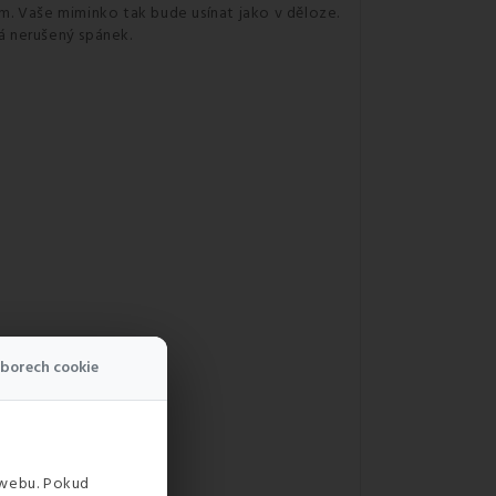
m. Vaše miminko tak bude usínat jako v děloze.
á nerušený spánek.
borech cookie
 webu. Pokud