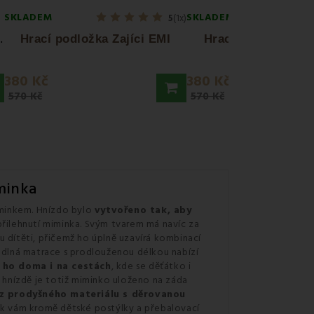
SKLADEM
SKLADEM
5
(1x)
M
dré Baby...
Hrací podložka Zajíci EMI
Hrací podložka Ov
380 Kč
380 Kč
570 Kč
570 Kč
minka
iminkem. Hnízdo bylo
vytvořeno tak, aby
 přilehnutí miminka. Svým tvarem má navíc za
u dítěti, přičemž ho úplně uzavírá kombinací
dlná matrace
s prodlouženou délkou nabízí
 ho doma i na cestách
, kde se děťátko i
 hnízdě je totiž miminko uloženo na záda
y z prodyšného materiálu s děrovanou
Tak vám kromě dětské postýlky a přebalovací