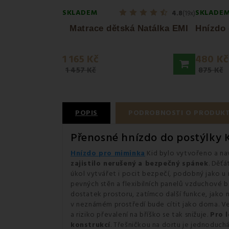
SKLADEM
SKLADE
4.8
(19x)
Matrace dětská Natálka EMI
1 165 Kč
480 Kč
1 457 Kč
875 Kč
POPIS
PODROBNOSTI O PRODUK
Přenosné hnízdo do postýlky 
Hnízdo pro miminka
Kid bylo vytvořeno a na
zajistilo nerušený a bezpečný spánek
. Děťá
úkol vytvářet i pocit bezpečí, podobný jako u m
pevných stěn a flexibilních panelů vzduchové b
dostatek prostoru, zatímco další funkce, jako n
v neznámém prostředí bude cítit jako doma. Vel
a riziko převalení na bříško se tak snižuje.
Pro 
konstrukcí
. Třešničkou na dortu je jednoduch