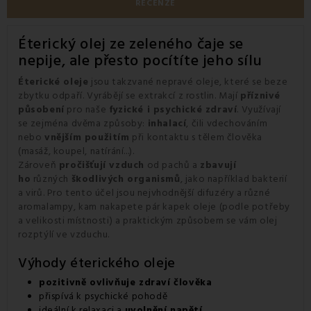
RECENZE
Éterický olej ze zeleného čaje se
nepije, ale přesto pocítíte jeho sílu
Éterické oleje
jsou takzvané nepravé oleje, které se beze
zbytku odpaří. Vyrábějí se extrakcí z rostlin. Mají
příznivé
působení
pro naše
fyzické i psychické zdraví
. Využívají
se zejména dvěma způsoby:
inhalací
, čili vdechováním
nebo
vnějším použitím
při kontaktu s tělem člověka
(masáž, koupel, natírání...).
Zároveň
pročišťují vzduch
od pachů a
zbavují
ho
různých
škodlivých organismů
, jako například bakterií
a virů. Pro tento účel jsou nejvhodnější
difuzéry
a různé
aromalampy, kam nakapete pár kapek oleje (podle potřeby
a velikosti místnosti) a praktickým způsobem se vám olej
rozptýlí ve vzduchu.
Výhody éterického oleje
pozitivně ovlivňuje zdraví člověka
přispívá k psychické pohodě
ideální k relaxaci a
uvolnění napětí