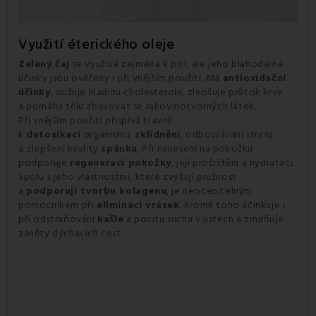
Využití éterického oleje
Zelený čaj
se využívá zejména k pití, ale jeho blahodárné
účinky jsou ověřeny i při vnějším použití. Má
antioxidační
účinky
, snižuje hladinu cholesterolu, zlepšuje průtok krve
a pomáhá tělu zbavovat se rakovinotvorných látek.
Při vnějším použití přispívá hlavně
k
detoxikaci
organismu,
zklidnění
, odbourávání stresu
a zlepšení kvality
spánku
. Při nanesení na pokožku
podporuje
regeneraci pokožky
, její pročištění a hydrataci.
Spolu s jeho vlastnostmi, které zvyšují pružnost
a
podporují tvorbu kolagenu
, je neocenitelným
pomocníkem při
eliminaci vrásek
. Kromě toho účinkuje i
při odstraňování
kašle
a pocitu sucha v ústech a zmírňuje
záněty dýchacích cest.