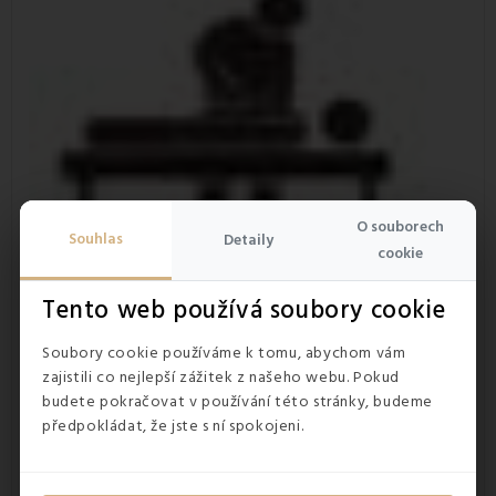
O souborech
Souhlas
Detaily
cookie
Tento web používá soubory cookie
3-5 kapek éterického oleje smíchaného se lžící rostlinného
oleje
Soubory cookie používáme k tomu, abychom vám
zajistili co nejlepší zážitek z našeho webu. Pokud
budete pokračovat v používání této stránky, budeme
předpokládat, že jste s ní spokojeni.