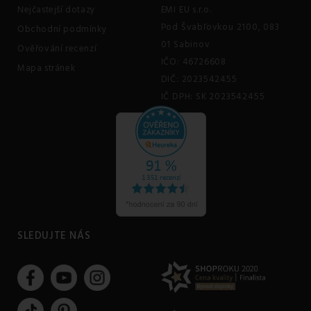
Nejčastejší dotazy
EMI EU s.r.o.
Pod Švabľovkou 2100, 083
Obchodní podmínky
01 Sabinov
Ověřování recenzí
IČO: 46726608
Mapa stránek
DIČ: 2023542455
IČ DPH: SK 2023542455
SLEDUJTE NÁS