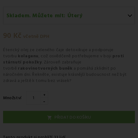
Skladem. Můžete mít:
Úterý
Úterý 11.08
-
Osobní odběr v odběrném místě
Zásilkovna.
90 Kč
včetně DPH
Středa 12.08
-
Kurýr GLS
Éterický olej ze zeleného čaje detoxikuje
a podporuje
tvorbu
kolagenu
, což osvědčeně potřebujeme v boji
proti
stárnutí pokožky
. Zároveň zabraňuje
tvorbě
rakovinotvorných buněk
a pomáhá zklidnit po
náročném dni. Řekněte, existuje krásnější budoucnost než být
zdravá a ještě k tomu bez vrásek?
+
Množství
-
PŘIDAT DO KOŠÍKU

Tento produkt si prohlíží 33 lidí