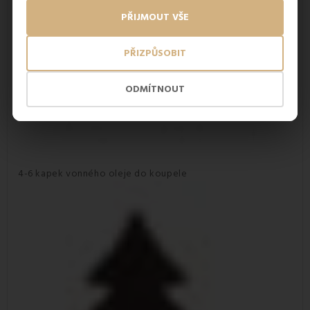
PŘIJMOUT VŠE
PŘIZPŮSOBIT
ODMÍTNOUT
4-6 kapek vonného oleje do koupele