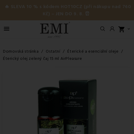
🔥 SLEVA 10 % s kódem HOT10CZ (při nákupu nad 760
Kč) – JEN DO 9. 8. ⏰

shopping_cart

Domovská stránka
Ostatní
Éterické a esenciální oleje
Éterický olej zelený čaj 15 ml AirPleasure