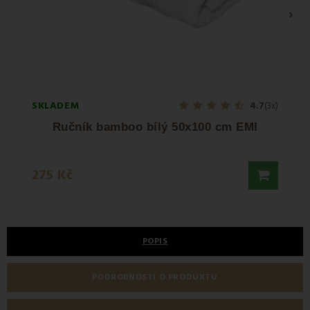
›
SKLADEM
SKLA
4.7
(3x)
Ručník bamboo bílý 50x100 cm EMI
Éte
275 Kč
90 K
POPIS
PODROBNOSTI O PRODUKTU