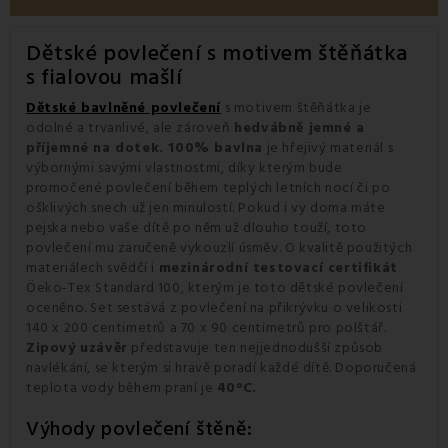
Dětské povlečení s motivem štěňátka
s fialovou mašlí
Dětské bavlněné povlečení
s motivem štěňátka je
odolné a trvanlivé, ale zároveň
hedvábně jemné a
příjemné na dotek. 100% bavlna
je hřejivý materiál s
výbornými savými vlastnostmi, díky kterým bude
promočené povlečení během teplých letních nocí či po
ošklivých snech už jen minulostí. Pokud i vy doma máte
pejska nebo vaše dítě po něm už dlouho touží, toto
povlečení mu zaručeně vykouzlí úsměv. O kvalitě použitých
materiálech svědčí i
mezinárodní testovací certifikát
Öeko-Tex Standard 100, kterým je toto dětské povlečení
oceněno. Set sestává z povlečení na přikrývku o velikosti
140 x 200 centimetrů a 70 x 90 centimetrů pro polštář.
Zipový uzávěr
představuje ten nejjednodušší způsob
navlékání, se kterým si hravě poradí každé dítě. Doporučená
teplota vody během praní je
40°C.
Výhody povlečení štěně: