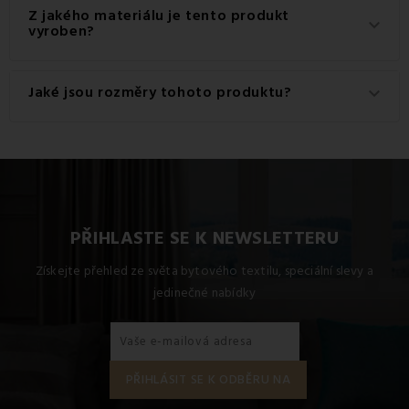
Gramáž materiálu použitého pro tento produkt je 140
Z jakého materiálu je tento produkt
keyboard_arrow_down
g/m2.
vyroben?
Tento produkt je vyroben z kvalitního materiálu: 100%
Jaké jsou rozměry tohoto produktu?
keyboard_arrow_down
Bavlna.
Dostupné rozměry pro tento produkt jsou: Přikrývka
140x200, Polštář 70x90.
PŘIHLASTE SE K NEWSLETTERU
Získejte přehled ze světa bytového textilu, speciální slevy a
jedinečné nabídky