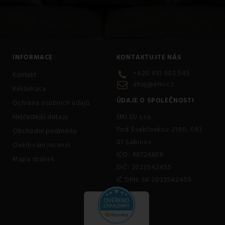
INFORMACE
KONTAKTUJTE NÁS
+420 910 902 545
Kontakt
ahoj@emi.cz
Reklamace
ÚDAJE O SPOLEČNOSTI
Ochrana osobních údajů
Nejčastejší dotazy
EMI EU s.r.o.
Pod Švabľovkou 2100, 083
Obchodní podmínky
01 Sabinov
Ověřování recenzí
IČO: 46726608
Mapa stránek
DIČ: 2023542455
IČ DPH: SK 2023542455