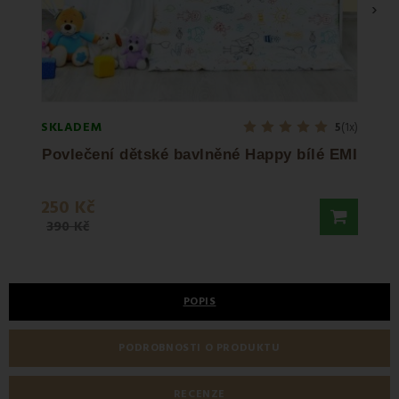
›
SKLADEM
SKLA
5
(1x)
Povlečení dětské bavlněné Happy bílé EMI
250 Kč
190 
390 Kč
238 K
POPIS
PODROBNOSTI O PRODUKTU
RECENZE