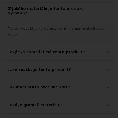
Z jakého materiálu je tento produkt
keyboard_arrow_down
vyroben?
Tento produkt je vyroben z kvalitního materiálu: Bavlna
delux.
Jaký typ zapínání má tento produkt?
keyboard_arrow_down
Tento produkt má praktické zapínání na Zip.
Jaké značky je tento produkt?
keyboard_arrow_down
Jedná se o autentický produkt značky FARO.
Jak mám tento produkt prát?
keyboard_arrow_down
Pro dosažení nejlepších výsledků doporučujeme tento
Jaká je gramáž materiálu?
keyboard_arrow_down
produkt prát na 40 °C.