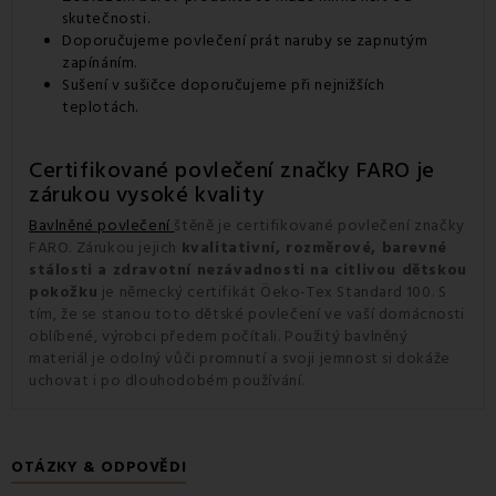
skutečnosti.
Doporučujeme povlečení prát naruby se zapnutým
zapínáním.
Sušení v sušičce doporučujeme při nejnižších
teplotách.
Certifikované povlečení značky FARO je
zárukou vysoké kvality
Bavlněné povlečení
štěně je certifikované povlečení značky
FARO. Zárukou jejich
kvalitativní, rozměrové, barevné
stálosti a zdravotní nezávadnosti na citlivou dětskou
pokožku
je německý certifikát Öeko-Tex Standard 100. S
tím, že se stanou toto dětské povlečení ve vaší domácnosti
oblíbené, výrobci předem počítali. Použitý bavlněný
materiál je odolný vůči promnutí a svoji jemnost si dokáže
uchovat i po dlouhodobém používání.
OTÁZKY & ODPOVĚDI