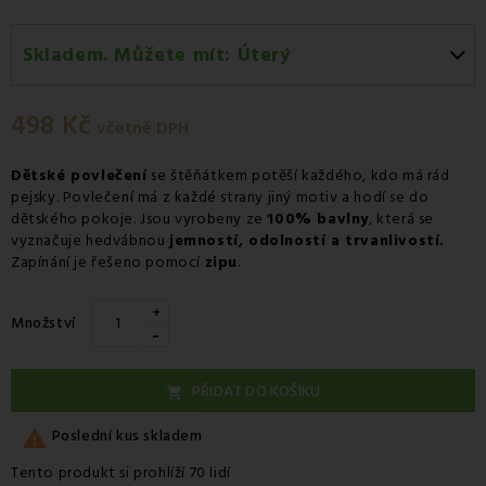
Skladem. Můžete mít:
Úterý
Úterý 11.08
-
Osobní odběr v odběrném místě
Zásilkovna.
498 Kč
včetně DPH
Středa 12.08
-
Kurýr GLS
Dětské povlečení
se štěňátkem potěší každého, kdo má rád
pejsky. Povlečení má z každé strany jiný motiv a hodí se do
dětského pokoje. Jsou vyrobeny ze
100% bavlny
, která se
vyznačuje hedvábnou
jemností, odolností a trvanlivostí.
Zapínání je řešeno pomocí
zipu
.
+
Množství
-
PŘIDAT DO KOŠÍKU


Poslední kus skladem
Tento produkt si prohlíží 70 lidí