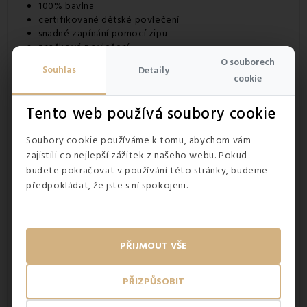
100% bavlna
certifikované dětské povlečení
snadné zapínání pomocí zipu
značkové povlečení
O souborech
Souhlas
Detaily
cookie
Tento web používá soubory cookie
Soubory cookie používáme k tomu, abychom vám
zajistili co nejlepší zážitek z našeho webu. Pokud
budete pokračovat v používání této stránky, budeme
předpokládat, že jste s ní spokojeni.
PŘIJMOUT VŠE
PŘIZPŮSOBIT