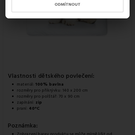
ODMÍTNOUT
Vlastnosti dětského povlečení:
materiál:
100% bavlna
rozměry pro přikrývku: 140 x 200 cm
rozměry pro polštář: 70 x 90 cm
zapínání:
zip
praní:
40°C
Poznámka:
Zobrazení barev produktu se může mírně lišit od