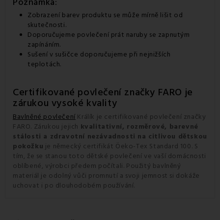
Poznámka:
Zobrazení barev produktu se může mírně lišit od
skutečnosti.
Doporučujeme povlečení prát naruby se zapnutým
zapínáním.
Sušení v sušičce doporučujeme při nejnižších
teplotách.
Certifikované povlečení značky FARO je
zárukou vysoké kvality
Bavlněné povlečení
Králík je certifikované povlečení značky
FARO. Zárukou jejich
kvalitativní, rozměrové, barevné
stálosti a zdravotní nezávadnosti na citlivou dětskou
pokožku
je německý certifikát Öeko-Tex Standard 100. S
tím, že se stanou toto dětské povlečení ve vaší domácnosti
oblíbené, výrobci předem počítali. Použitý bavlněný
materiál je odolný vůči promnutí a svoji jemnost si dokáže
uchovat i po dlouhodobém používání.