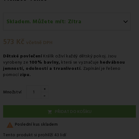
Skladem. Můžete mít:
Zítra
Zítra
-
Osobní odběr v odběrném místě Zásilkovna.
573 Kč
Středa 12.08
-
Kurýr GLS
včetně DPH
Dětské povlečení
Králík oživí každý dětský pokoj. Jsou
vyrobeny ze
100% bavlny,
která se vyznačuje
hedvábnou
jemností, odolností a trvanlivostí.
Zapínání je řešeno
pomocí
zipu.
+
Množství
-
PŘIDAT DO KOŠÍKU


Poslední kus skladem
Tento produkt si prohlíží 43 lidí