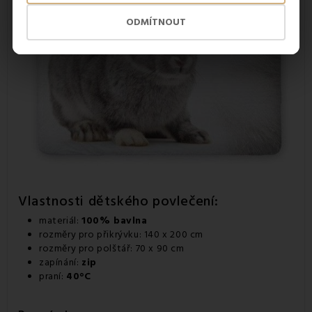
ODMÍTNOUT
Vlastnosti dětského povlečení:
materiál:
100% bavlna
rozměry pro přikrývku: 140 x 200 cm
rozměry pro polštář: 70 x 90 cm
zapínání:
zip
praní:
40°C