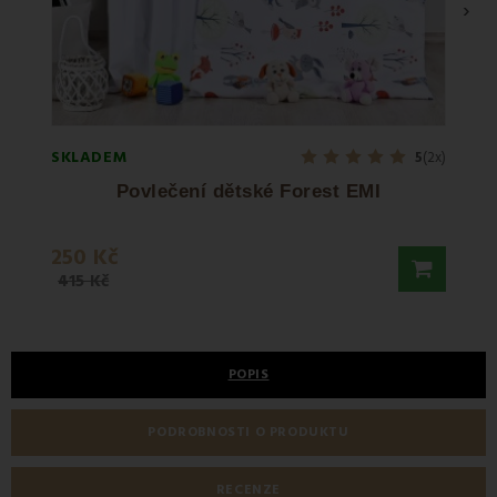
›
SKLADEM
SKLA
5
(2x)
Povlečení dětské Forest EMI
B
250 Kč
800 
415 Kč
POPIS
PODROBNOSTI O PRODUKTU
RECENZE