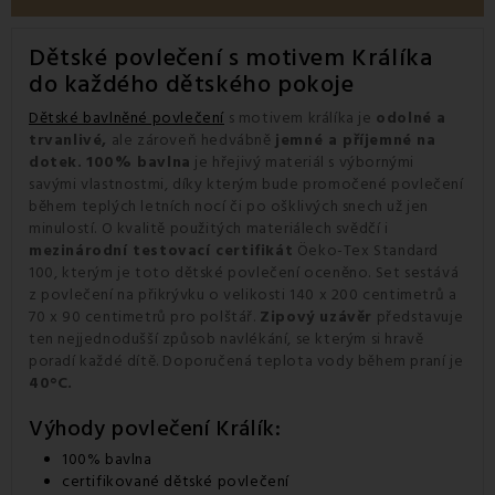
Dětské povlečení s motivem Králíka
do každého dětského pokoje
Dětské bavlněné povlečení
s motivem králíka je
odolné a
trvanlivé,
ale zároveň hedvábně
jemné a příjemné na
dotek.
100% bavlna
je hřejivý materiál s výbornými
savými vlastnostmi, díky kterým bude promočené povlečení
během teplých letních nocí či po ošklivých snech už jen
minulostí. O kvalitě použitých materiálech svědčí i
mezinárodní testovací certifikát
Öeko-Tex Standard
100, kterým je toto dětské povlečení oceněno. Set sestává
z povlečení na přikrývku o velikosti 140 x 200 centimetrů a
70 x 90 centimetrů pro polštář.
Zipový uzávěr
představuje
ten nejjednodušší způsob navlékání, se kterým si hravě
poradí každé dítě. Doporučená teplota vody během praní je
40°C.
Výhody povlečení Králík:
100% bavlna
certifikované dětské povlečení