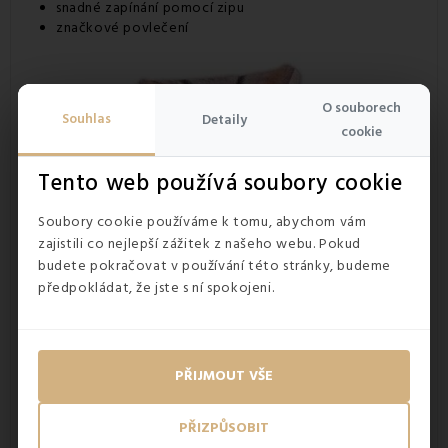
snadné zapínání pomocí zipu
značkové povlečení
O souborech
Souhlas
Detaily
cookie
Tento web používá soubory cookie
Soubory cookie používáme k tomu, abychom vám
zajistili co nejlepší zážitek z našeho webu. Pokud
budete pokračovat v používání této stránky, budeme
předpokládat, že jste s ní spokojeni.
PŘIJMOUT VŠE
PŘIZPŮSOBIT