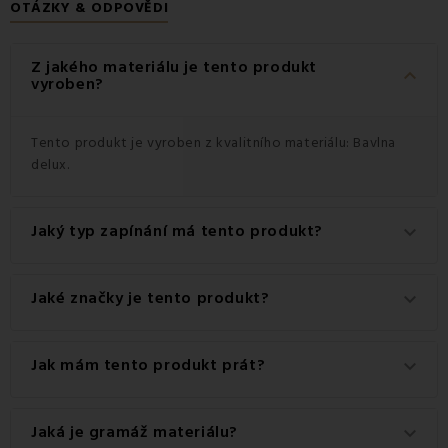
OTÁZKY & ODPOVĚDI
Z jakého materiálu je tento produkt
keyboard_arrow_down
vyroben?
Tento produkt je vyroben z kvalitního materiálu: Bavlna
delux.
Jaký typ zapínání má tento produkt?
keyboard_arrow_down
Tento produkt má praktické zapínání na Zip.
Jaké značky je tento produkt?
keyboard_arrow_down
Jedná se o autentický produkt značky FARO.
Jak mám tento produkt prát?
keyboard_arrow_down
Pro dosažení nejlepších výsledků doporučujeme tento
Jaká je gramáž materiálu?
keyboard_arrow_down
produkt prát na 40 °C.