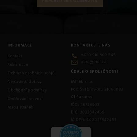
INFORMACE
KONTAKTUJTE NÁS
+420 910 902 545
Kontakt
ahoj@emi.cz
Reklamace
ÚDAJE O SPOLEČNOSTI
Ochrana osobních údajů
Nejčastejší dotazy
EMI EU s.r.o.
Pod Švabľovkou 2100, 083
Obchodní podmínky
01 Sabinov
Ověřování recenzí
IČO: 46726608
Mapa stránek
DIČ: 2023542455
IČ DPH: SK 2023542455