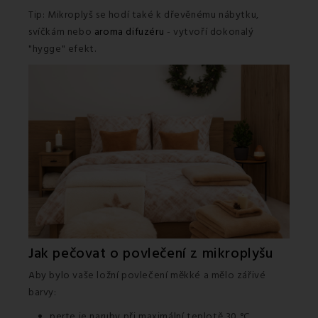
Tip: Mikroplyš se hodí také k dřevěnému nábytku,
svíčkám nebo
aroma difuzéru
- vytvoří dokonalý
"hygge" efekt.
Jak pečovat o povlečení z mikroplyšu
Aby bylo vaše ložní povlečení měkké a mělo zářivé
barvy:
perte je naruby při maximální teplotě 30 °C,