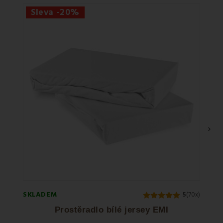
Sleva -20%
›
SKLADEM
SKLA
5
(70x)
Prostěradlo bílé jersey EMI
Výplň