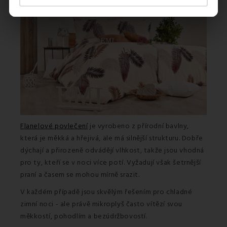
Flanelové povlečení
je vyrobeno z přírodní bavlny,
která je měkká a hřejivá, ale má silnější strukturu. Dobře
dýchají a přirozeně odvádějí vlhkost, takže jsou vhodná
pro ty, kteří se v noci více potí. Vyžadují však šetrnější
praní a časem se mohou mírně srazit.
V každém případě jsou skvělým řešením pro chladné
zimní noci - ale právě mikroplyš často vítězí svou
měkkostí, pohodlím a bezúdržbovostí.