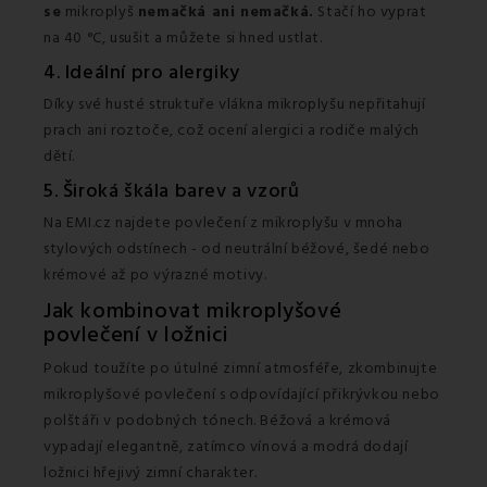
se
mikroplyš
nemačká ani nemačká.
Stačí ho vyprat
na 40 °C, usušit a můžete si hned ustlat.
4. Ideální pro alergiky
Díky své husté struktuře vlákna mikroplyšu nepřitahují
prach ani roztoče, což ocení alergici a rodiče malých
dětí.
5. Široká škála barev a vzorů
Na EMI.cz najdete povlečení z mikroplyšu v mnoha
stylových odstínech - od neutrální béžové, šedé nebo
krémové až po výrazné motivy.
Jak kombinovat mikroplyšové
povlečení v ložnici
Pokud toužíte po útulné zimní atmosféře, zkombinujte
mikroplyšové povlečení s odpovídající přikrývkou nebo
polštáři v podobných tónech. Béžová a krémová
vypadají elegantně, zatímco vínová a modrá dodají
ložnici hřejivý zimní charakter.