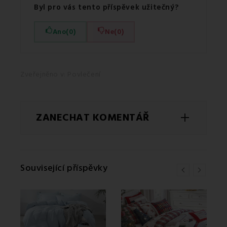
Byl pro vás tento příspěvek užitečný?
Ano
(0)
Ne
(0)
Zveřejněno v:
Povlečení
ZANECHAT KOMENTÁŘ
JMÉNO
Související příspěvky
E-MAIL