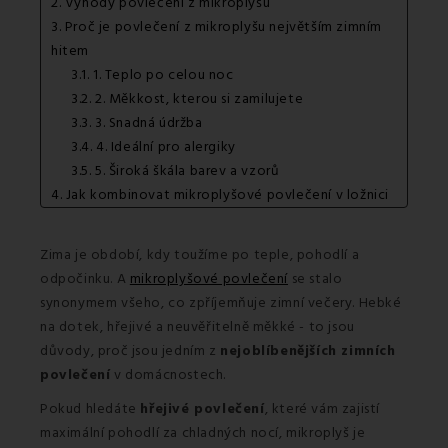
2. Výhody povlečení z mikroplyšu
3. Proč je povlečení z mikroplyšu největším zimním
hitem
3.1. 1. Teplo po celou noc
3.2. 2. Měkkost, kterou si zamilujete
3.3. 3. Snadná údržba
3.4. 4. Ideální pro alergiky
3.5. 5. Široká škála barev a vzorů
4. Jak kombinovat mikroplyšové povlečení v ložnici
5. Jak pečovat o povlečení z mikroplyšu
6. Povlečení z mikroplyšu vs. flanelové povlečení
Zima je období, kdy toužíme po teple, pohodlí a
7. Dopřejte si měkkost, kterou si zamilujete
odpočinku. A
mikroplyšové povlečení
se stalo
synonymem všeho, co zpříjemňuje zimní večery. Hebké
na dotek, hřejivé a neuvěřitelně měkké - to jsou
důvody, proč jsou jedním z
nejoblíbenějších zimních
povlečení
v domácnostech.
Pokud hledáte
hřejivé povlečení
, které vám zajistí
maximální pohodlí za chladných nocí, mikroplyš je