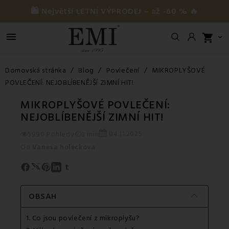
🛍️ Největší LETNÍ VÝPRODEJ – až -60 % 🔥

shopping_cart

Domovská stránka
Blog
Povlečení
MIKROPLYŠOVÉ
POVLEČENÍ: NEJOBLÍBENĚJŠÍ ZIMNÍ HIT!
MIKROPLYŠOVÉ POVLEČENÍ:
NEJOBLÍBENĚJŠÍ ZIMNÍ HIT!
04.11.2025
5990 Pohledy
3 min
Od
Vanesa holeckova
OBSAH
1. Co jsou povlečení z mikroplyšu?