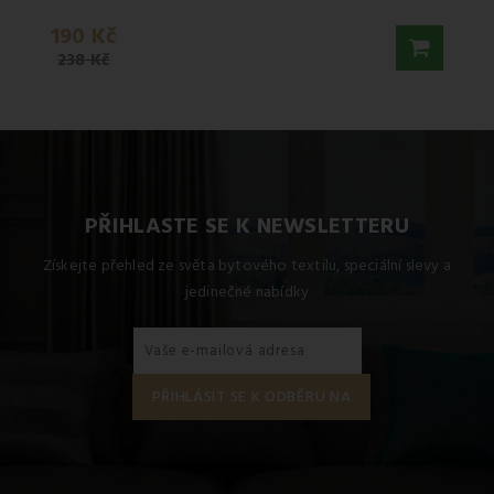
190 Kč
200 
238 Kč
PŘIHLASTE SE K NEWSLETTERU
Získejte přehled ze světa bytového textilu, speciální slevy a
jedinečné nabídky