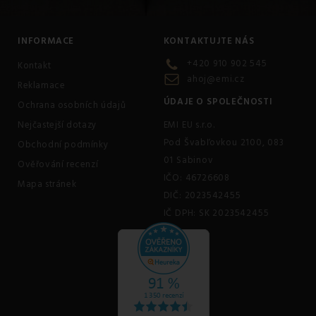
INFORMACE
KONTAKTUJTE NÁS
+420 910 902 545
Kontakt
ahoj@emi.cz
Reklamace
ÚDAJE O SPOLEČNOSTI
Ochrana osobních údajů
Nejčastejší dotazy
EMI EU s.r.o.
Pod Švabľovkou 2100, 083
Obchodní podmínky
01 Sabinov
Ověřování recenzí
IČO: 46726608
Mapa stránek
DIČ: 2023542455
IČ DPH: SK 2023542455