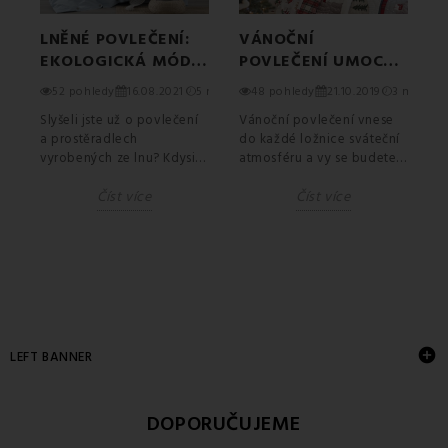
Y
LNĚNÉ POVLEČENÍ:
VÁNOČNÍ
5
PŘEDMĚT
Ě
EKOLOGICKÁ MÓDA
POVLEČENÍ UMOCNÍ
U
NEBO UNIKÁTNÍ
VÁNOČNÍ
3 min
52 pohledy
16.08.2021
5 min
48 pohledy
21.10.2019
3 min
POVLEČENÍ S
ATMOSFÉRU KAŽDÉ
Slyšeli jste už o povlečení
Vánoční povlečení vnese
J
LÉČIVÝMI ÚČINKY?
LOŽNICE
P
KOMENTÁŘ
a prostěradlech
do každé ložnice sváteční
c
vyrobených ze lnu? Kdysi
atmosféru a vy se budete
h
dávno byly
cítit jako v pohádce.
p
Číst více
Číst více
neodmyslitelnou součástí
Nalaďte se na...
n
domácností...
d
★
★
★
★
★
HODNOCENÍ:

LEFT BANNER
DOPORUČUJEME