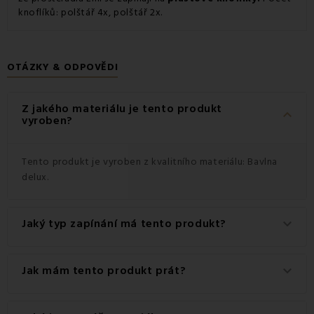
knoflíků: polštář 4x, polštář 2x.
OTÁZKY & ODPOVĚDI
Z jakého materiálu je tento produkt
keyboard_arrow_down
vyroben?
Tento produkt je vyroben z kvalitního materiálu: Bavlna
delux.
Jaký typ zapínání má tento produkt?
keyboard_arrow_down
Tento produkt má praktické zapínání na Knoflíky.
Jak mám tento produkt prát?
keyboard_arrow_down
Pro dosažení nejlepších výsledků doporučujeme tento