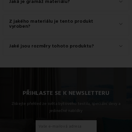
Jaká je gramáž materiálu?
keyboard_arrow_down
produkt prát na 60 °C.
Gramáž materiálu použitého pro tento produkt je 120
Z jakého materiálu je tento produkt
keyboard_arrow_down
g/m2.
vyroben?
Tento produkt je vyroben z kvalitního materiálu: 100%
Jaké jsou rozměry tohoto produktu?
keyboard_arrow_down
Bavlna.
Dostupné rozměry pro tento produkt jsou: Standardní set
jednolůžko obsahuje 1x 140x200 + 1x 70x90.
PŘIHLASTE SE K NEWSLETTERU
Získejte přehled ze světa bytového textilu, speciální slevy a
jedinečné nabídky