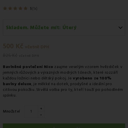
5
(1x)
Skladem. Můžete mít:
Úterý
Úterý 11.08
-
Osobní odběr v odběrném místě
Zásilkovna.
500 Kč
včetně DPH
Středa 12.08
-
Kurýr GLS
825 Kč
včetně DPH
Bavlněné
povlečení Nico
zaujme veselým vzorem hvězdiček v
jemných růžových a výrazných modrých tónech, které rozzáří
každou ložnici nebo dětský pokoj. Je
vyrobeno ze 100%
bavlny deluxe
, je měkké na dotek, prodyšné a ideální pro
citlivou pokožku. Skvělá volba pro ty, kteří touží po pohodlném
spánku.
+
Množství
-