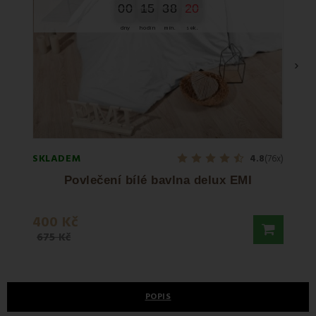
00
00
15
38
19
00
15
00
38
00
20
19
dny
hodin
min.
sek.
›
SKLADEM
SKLA
4.8
(76x)
Povlečení bílé bavlna delux EMI
400 Kč
500 
675 Kč
825 K
POPIS