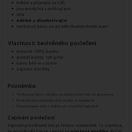
měkké a příjemné na kůži
jsou prodyšná a pohlcují pot
silná
odolné a dlouhotrvající
neztrácejí barvu ani po několikanásobném praní
Vlastnosti bavlněného povlečení
materiál: 100% bavlna
gramáž bavlny: 120 g/m2
barva: bílá se vzorem
zapínání: knoflíky
Poznámka:
Vyobrazené barvy výrobku se mohou mírně lišit od skutečnosti.
Povlečení doporučujeme prát naruby se zapínáním.
Doporučujeme sušit v sušičce při nejnižších teplotách.
Zapínání povlečení
Zapínání prostěradel Emi je řešeno standardně. To znamená,
že prostěradla Emi se zapínají na
plastové knoflíky.
Počet