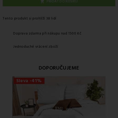
PŘIDAT DO KOŠÍKU

Tento produkt si prohlíží 38 lidí
Doprava zdarma při nákupu nad 1500 Kč
Jednoduché vrácení zboží
DOPORUČUJEME
Sleva -41%
Sle