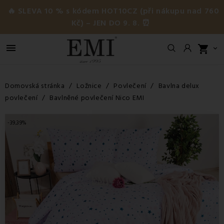
🔥 SLEVA 10 % s kódem HOT10CZ (při nákupu nad 760
Kč) – JEN DO 9. 8. ⏰

shopping_cart

Domovská stránka
Ložnice
Povlečení
Bavlna delux
povlečení
Bavlněné povlečení Nico EMI
-39,39%