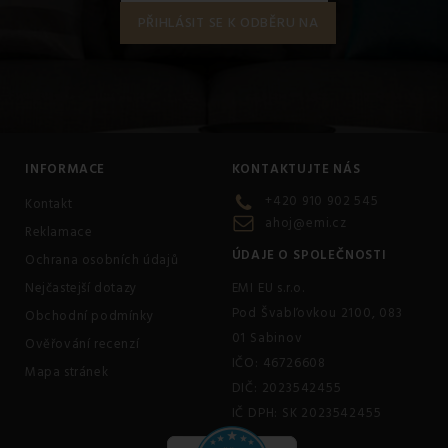
INFORMACE
KONTAKTUJTE NÁS
+420 910 902 545
Kontakt
ahoj@emi.cz
Reklamace
ÚDAJE O SPOLEČNOSTI
Ochrana osobních údajů
Nejčastejší dotazy
EMI EU s.r.o.
Pod Švabľovkou 2100, 083
Obchodní podmínky
01 Sabinov
Ověřování recenzí
IČO: 46726608
Mapa stránek
DIČ: 2023542455
IČ DPH: SK 2023542455