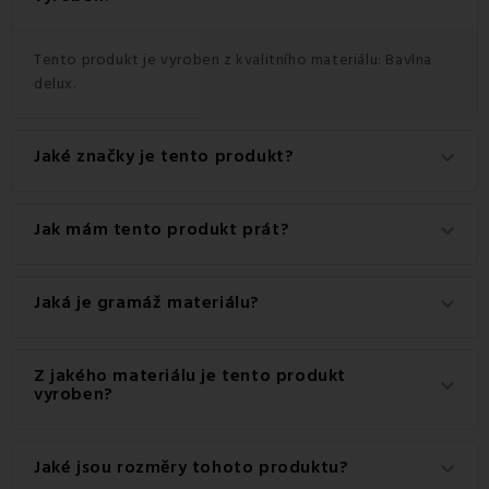
Tento produkt je vyroben z kvalitního materiálu: Bavlna
delux.
Jaké značky je tento produkt?
keyboard_arrow_down
Jedná se o autentický produkt značky EMI.
Jak mám tento produkt prát?
keyboard_arrow_down
Pro dosažení nejlepších výsledků doporučujeme tento
Jaká je gramáž materiálu?
keyboard_arrow_down
produkt prát na 60 °C.
Gramáž materiálu použitého pro tento produkt je 120
Z jakého materiálu je tento produkt
keyboard_arrow_down
g/m2.
vyroben?
Tento produkt je vyroben z kvalitního materiálu: 100%
Jaké jsou rozměry tohoto produktu?
keyboard_arrow_down
Bavlna.