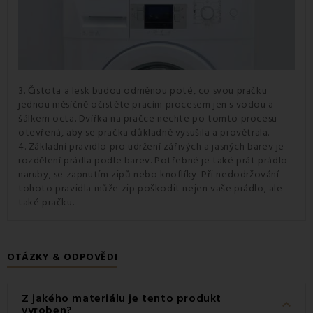
3. Čistota a lesk budou odměnou poté, co svou pračku
jednou měsíčně očistěte pracím procesem jen s vodou a
šálkem octa. Dvířka na pračce nechte po tomto procesu
otevřená, aby se pračka důkladně vysušila a provětrala.
4. Základní pravidlo pro udržení zářivých a jasných barev je
rozdělení prádla podle barev. Potřebné je také prát prádlo
naruby, se zapnutím zipů nebo knoflíky. Při nedodržování
tohoto pravidla může zip poškodit nejen vaše prádlo, ale
také pračku.
OTÁZKY & ODPOVĚDI
Z jakého materiálu je tento produkt
keyboard_arrow_down
vyroben?