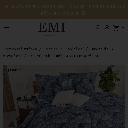
🔥 SLEVA 10 % s kódem HOT10CZ (při nákupu nad 760
Kč) – JEN DO 9. 8. ⏰

shopping_cart

Domovská stránka
Ložnice
Povlečení
Bavlna delux
povlečení
Povlečení bavlněné Alvaro modré EMI
-39,39%
Vyprodáno