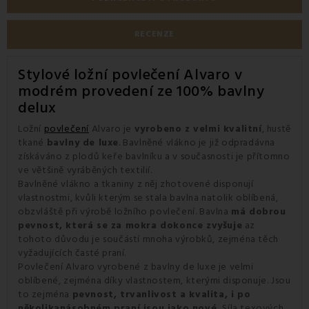
RECENZE
Stylové ložní povlečení Alvaro v
modrém provedení ze 100% bavlny
delux
Ložní
povlečení
Alvaro je
vyrobeno z velmi kvalitní
, hustě
tkané
bavlny de luxe
. Bavlněné vlákno je již odpradávna
získáváno z plodů keře bavlníku a v současnosti je přítomno
ve většině vyráběných textilií.
Bavlněné vlákno a tkaniny z něj zhotovené disponují
vlastnostmi, kvůli kterým se stala bavlna natolik oblíbená,
obzvláště při výrobě ložního povlečení. Bavlna
má dobrou
pevnost, která se za mokra dokonce zvyšuje
az
tohoto důvodu je součástí mnoha výrobků, zejména těch
vyžadujících časté praní.
Povlečení Alvaro vyrobené z bavlny de luxe je velmi
oblíbené, zejména díky vlastnostem, kterými disponuje. Jsou
to zejména
pevnost, trvanlivost a kvalita, i po
několikanásobném praní jsou jako nové.
Síla texových