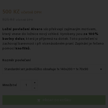
500 Kč
včetně DPH
825 Kč
včetně DPH
Ložní povlečení Alvaro
vás překvapí zajímavým motivem,
který vnese do ložnice nový vzhled. Vyrobeny jsou
ze 100%
bavlny delux
, která je příjemná na dotek. Toto povlečení si
zachovají barevnost i při vícenásobném praní. Zapínání je řešeno
pomocí
knoflíků.
Rozměr povlečení
+
Množství
-
PŘIDAT DO KOŠÍKU
