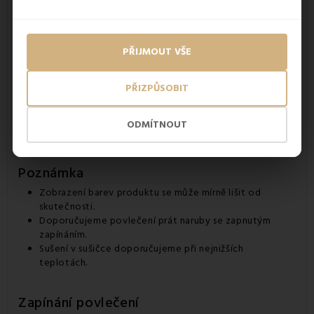
trvalá a pevná bavlna
Vlastnosti bavlněného povlečení
PŘIJMOUT VŠE
materiál:
100% bavlna
zapínání:
praktické zapínání na knoflíky
PŘIZPŮSOBIT
praní:
40°C
gramáž:
120 g/m2
rozměr přikrývky:
140x200 cm
ODMÍTNOUT
rozměr polštáře:
70x90 cm
Poznámka
Zobrazení barev produktu se může mírně lišit od
skutečnosti.
Doporučujeme povlečení prát naruby se zapnutým
zapínáním.
Sušení v sušičce doporučujeme při nejnižších
teplotách.
Zapínání povlečení