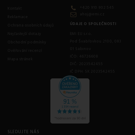
+420 910 902 545
Kontakt
ahoj@emi.cz
Reklamace
ÚDAJE O SPOLEČNOSTI
Ochrana osobních údajů
Nejčastejší dotazy
EMI EU s.r.o.
Pod Švabľovkou 2100, 083
Obchodní podmínky
01 Sabinov
Ověřování recenzí
IČO: 46726608
Mapa stránek
DIČ: 2023542455
IČ DPH: SK 2023542455
SLEDUJTE NÁS