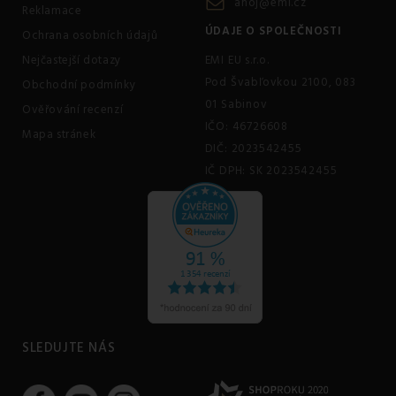
ahoj@emi.cz
Reklamace
ÚDAJE O SPOLEČNOSTI
Ochrana osobních údajů
Nejčastejší dotazy
EMI EU s.r.o.
Pod Švabľovkou 2100, 083
Obchodní podmínky
01 Sabinov
Ověřování recenzí
IČO: 46726608
Mapa stránek
DIČ: 2023542455
IČ DPH: SK 2023542455
SLEDUJTE NÁS