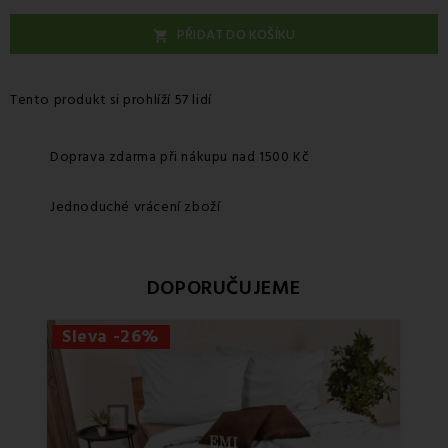
PŘIDAT DO KOŠÍKU

Tento produkt si prohlíží 57 lidí
Doprava zdarma při nákupu nad 1500 Kč
Jednoduché vrácení zboží
DOPORUČUJEME
Sleva -26%
Sle