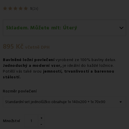
5
(2x)
Skladem. Můžete mít:
Úterý
Úterý 11.08
-
Osobní odběr v odběrném místě
Zásilkovna.
895 Kč
včetně DPH
Středa 12.08
-
Kurýr GLS
Bavlněné ložní povlečení
vyrobené ze 100% bavlny delux.
Jednoduchý a moderní vzor,
je ideální do každé ložnice.
Potěší vás také svou
jemností, trvanlivostí a barevnou
stálostí.
Rozměr povlečení
+
Množství
-