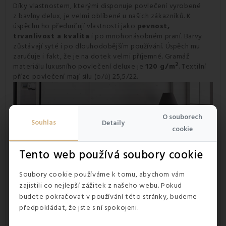
Díky vlastnostem, kterými disponuje povlečení vyrobené
z bavlny delux, je velmi oblíbené u našich zákazníků. K
úspěchu ho předurčují vlastnosti jako
pevnost,
trvanlivost a kvalita
i po mnohonásobném praní. Barvy
zůstávají syté i po dlouhodobějším používání. Úspěch mu
zaručuje i fakt, že je na dotek velmi příjemné. Gramáž
2
materiálu luxusního povlečení deluxe je
120 g/m
. Textilní
příze povlečení mají sílu (o/ú) 25,5/22.
O souborech
Souhlas
Detaily
cookie
Tento web používá soubory cookie
Soubory cookie používáme k tomu, abychom vám
zajistili co nejlepší zážitek z našeho webu. Pokud
budete pokračovat v používání této stránky, budeme
předpokládat, že jste s ní spokojeni.