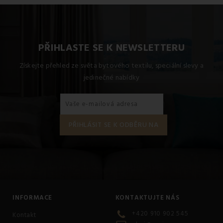
jednolůžko obsahuje 1x 140x200 + 1x 70x90, Francouzský
set 200x220 + 2x (70x90).
PŘIHLASTE SE K NEWSLETTERU
Získejte přehled ze světa bytového textilu, speciální slevy a
jedinečné nabídky
INFORMACE
KONTAKTUJTE NÁS
+420 910 902 545
Kontakt