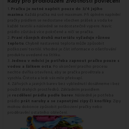
Rady pro prodloužení životnosti povlečení
1.
Pračku je nutné naplnit pouze do 3/4 jejího
maxima
. Každá pračka má své maximum. Při úplném naplnění
pračky prádlem se nedostane všechen prášek a voda ke
každé textilii a následně se nedostatečně vypere. Navíc
prádlo zůstává více pokrčené a ničí se pračka.
2.
Praní různých druhů materiálu vyžaduje různou
teplotu
. Chybně nastavená teplota může způsobit
poškození textilií. Vhodné je číst informace o ošetřování
produktu uvedené na štítku.
3.
Jednou v měsíci je potřeba zapnout pračku pouze s
vodou a šálkem octa
. Po ukončení pracího procesu
nechte dvířka otevřená, aby se pračka provětrala a
vyschla. Čistota a lesk vás mile překvapí.
4. Zářivých a jasných barev bez vyblednutí dosáhneme i bez
použití drahých prostředků. Základním pravidlem
je
rozdělení prádla podle barev
. Následně je potřeba
prádlo
prát naruby a se zapnutými zipy či knoflíky
. Zipy
mohou dokonce způsobit poškození pračky nebo
proděravění ostatního oblečení.