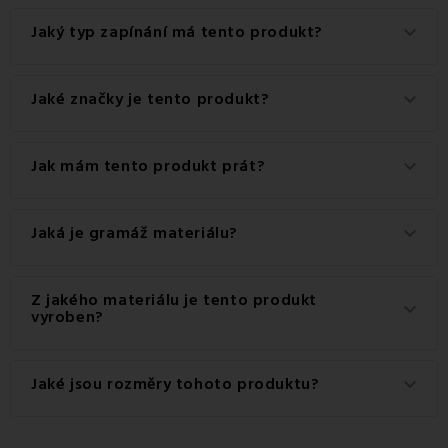
Jaký typ zapínání má tento produkt?
keyboard_arrow_down
Tento produkt má praktické zapínání na Zip.
Jaké značky je tento produkt?
keyboard_arrow_down
Jedná se o autentický produkt značky EMI.
Jak mám tento produkt prát?
keyboard_arrow_down
Pro dosažení nejlepších výsledků doporučujeme tento
Jaká je gramáž materiálu?
keyboard_arrow_down
produkt prát na 40 °C.
Gramáž materiálu použitého pro tento produkt je 120
Z jakého materiálu je tento produkt
keyboard_arrow_down
g/m2.
vyroben?
Tento produkt je vyroben z kvalitního materiálu: 100%
Jaké jsou rozměry tohoto produktu?
keyboard_arrow_down
Bavlna.
Dostupné rozměry pro tento produkt jsou: Standardní set