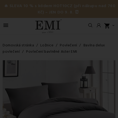
🔥 SLEVA 10 % s kódem HOT10CZ (při nákupu nad 760
Kč) – JEN DO 9. 8. ⏰

shopping_cart

Domovská stránka
Ložnice
Povlečení
Bavlna delux
povlečení
Povlečení bavlněné Aster EMI