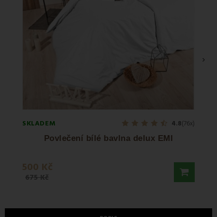
›
SKLADEM
SKLA
4.8
(76x)
Povlečení bílé bavlna delux EMI
500 Kč
6 09
675 Kč
8 679