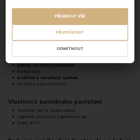
PŘIJMOUT VŠE
PŘIZPŮSOBIT
Výhody povlečení ze 100% bavlny delux
ODMÍTNOUT
vzdušný materiál
prevence proti zbytečnému pocení
jemné i k citlivé pokožce
krásný vzor
kvalitní a nerušený spánek
trvanlivá a pevná bavlna
Vlastnosti bavlněného povlečení
materiál: 100 % bavlna delux
zapínání: praktické zapínání na zip
praní: 40°C