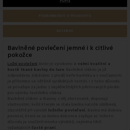
POPIS
PODROBNOSTI O PRODUKTU
RECENZE
Bavlněné povlečení jemné i k citlivé
pokožce
Ložní povlečení
Aster je vyrobeno
z velmi kvalitní a
hustě tkané bavlny de luxe
. Bavlněné vlákno je již
odpradávna získáváno z plodů keře bavlníku a v současnosti
je přítomno ve většině vyráběných textilií. I z toho důvodu
se považuje za jednu z nejdůležitějších pěstovaných plodin
pro výrobu textilního vlákna.
Bavlněné vlákno a tkaniny z něj zhotovené, disponují
vlastnostmi, kvůli kterým se stala bavlna natolik oblíbená,
obzvláště při výrobě
ložního povlečení.
Bavlna má dobrou
pevnost, která se za mokra dokonce zvyšuje az tohoto
důvodu je součástí mnoha výrobků, zejména těch
vyžadujících
časté praní.