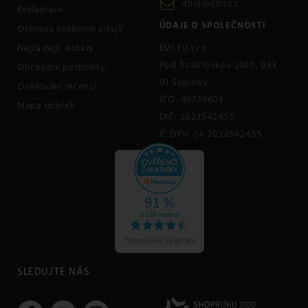
ahoj@emi.cz
Reklamace
ÚDAJE O SPOLEČNOSTI
Ochrana osobních údajů
Nejčastejší dotazy
EMI EU s.r.o.
Pod Švabľovkou 2100, 083
Obchodní podmínky
01 Sabinov
Ověřování recenzí
IČO: 46726608
Mapa stránek
DIČ: 2023542455
IČ DPH: SK 2023542455
SLEDUJTE NÁS