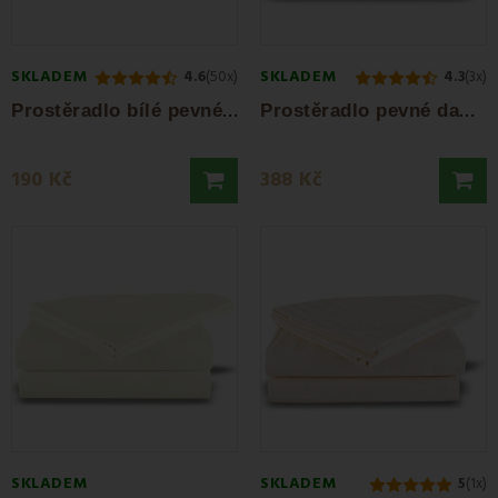
SKLADEM
SKLADEM
4.6
(50x)
4.3
(3x)
P
rostěradlo bílé pevné Daria EMI
P
rostěradlo pevné damaškové bílé EMI
190 Kč
388 Kč
SKLADEM
SKLADEM
5
(1x)