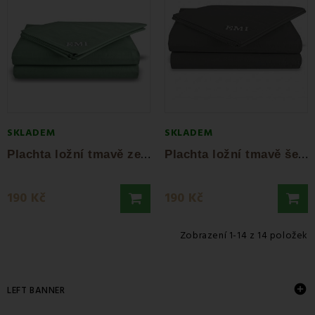
SKLADEM
SKLADEM
P
lachta ložní tmavě zelená pevná EMI
P
lachta ložní tmavě šedá pevná EMI
190 Kč
190 Kč
Zobrazení 1-14 z 14 položek

LEFT BANNER