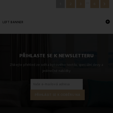
…

1
2
3
6

LEFT BANNER
PŘIHLASTE SE K NEWSLETTERU
Získejte přehled ze světa bytového textilu, speciální slevy a
jedinečné nabídky