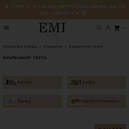
🔥 SLEVA 10 % s kódem HOT10CZ (při nákupu nad 760
Kč) – JEN DO 9. 8. ⏰

shopping_cart

Domovská stránka
Koupelna
Koupelnový textil
KOUPELNOVÝ TEXTIL
Ručníky
Osušky
Župany
Kúpelňové koberce