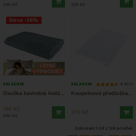
295 Kč
225 Kč
Sleva -36%
SKLADEM
SKLADEM
4.4
(7x)
O
suška bavlněná šedá 70x140 cm Bella EMI
K
oupelnová předložka bílá EMI
190 Kč
270 Kč
295 Kč
Zobrazení 1-24 z 128 položek