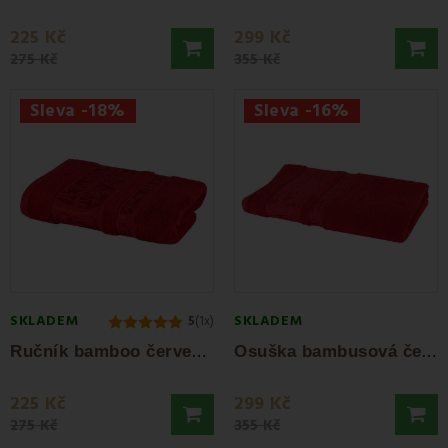
225 Kč
299 Kč
275 Kč
355 Kč
Sleva -18%
Sleva -16%
SKLADEM
SKLADEM
5
(1x)
R
učník bamboo červený 50x100 cm EMI
O
suška bambusová červená 70 x 140 cm EMI
225 Kč
299 Kč
275 Kč
355 Kč