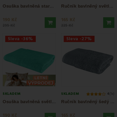
O
suška bavlněná starorůžová 70x140 cm...
R
učník bavlněný světle zelený 50x90 cm...
190 Kč
165 Kč
295 Kč
225 Kč
Sleva -36%
Sleva -27%
SKLADEM
SKLADEM
4
(1x)
O
suška bavlněná světle zelená 70x140 cm...
R
učník bavlněný šedý 50x90 Bella EMI
190 Kč
165 Kč