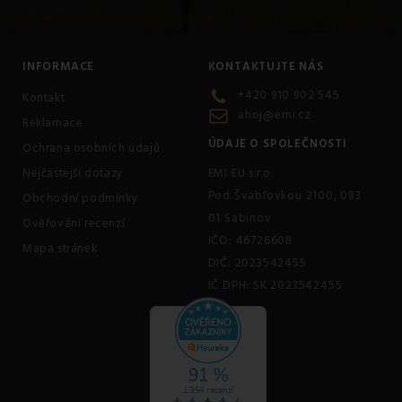
INFORMACE
KONTAKTUJTE NÁS
+420 910 902 545
Kontakt
ahoj@emi.cz
Reklamace
ÚDAJE O SPOLEČNOSTI
Ochrana osobních údajů
Nejčastejší dotazy
EMI EU s.r.o.
Pod Švabľovkou 2100, 083
Obchodní podmínky
01 Sabinov
Ověřování recenzí
IČO: 46726608
Mapa stránek
DIČ: 2023542455
IČ DPH: SK 2023542455