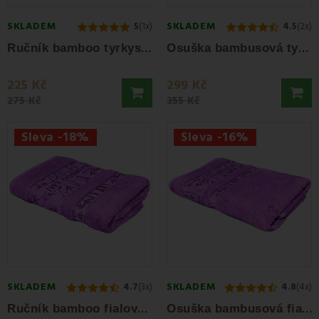
SKLADEM
SKLADEM
5
(1x)
4.5
(2x)
R
učník bamboo tyrkysový 50 x 100 cm EMI
O
suška bambusová tyrkysová 70 x 140 cm EMI
225 Kč
299 Kč
275 Kč
355 Kč
Sleva -18%
Sleva -16%
SKLADEM
SKLADEM
4.7
(3x)
4.8
(4x)
R
učník bamboo fialový 50 x 100 cm EMI
O
suška bambusová fialová 70 x 140 cm EMI