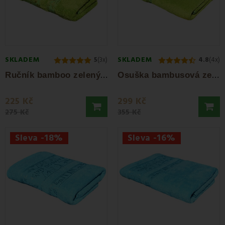
SKLADEM
SKLADEM
5
(3x)
4.8
(4x)
R
učník bamboo zelený 50 x 100 cm EMI
O
suška bambusová zelená 70 x 140 cm EMI
225 Kč
299 Kč
275 Kč
355 Kč
Sleva -18%
Sleva -16%