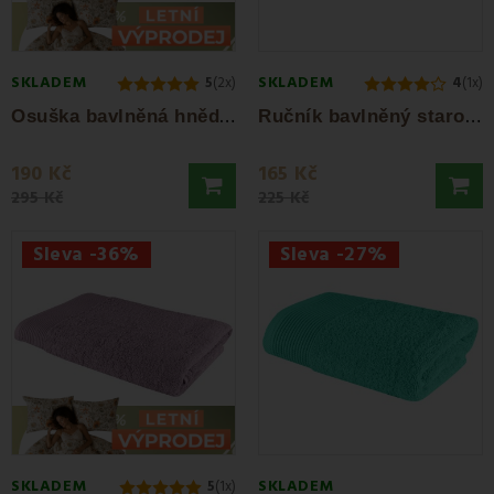
SKLADEM
SKLADEM
5
(2x)
4
(1x)
O
suška bavlněná hnědá 70x140 cm Bella EMI
R
učník bavlněný starorůžový 50x90 cm Bella...
190 Kč
165 Kč
295 Kč
225 Kč
Sleva -36%
Sleva -27%
SKLADEM
SKLADEM
5
(1x)