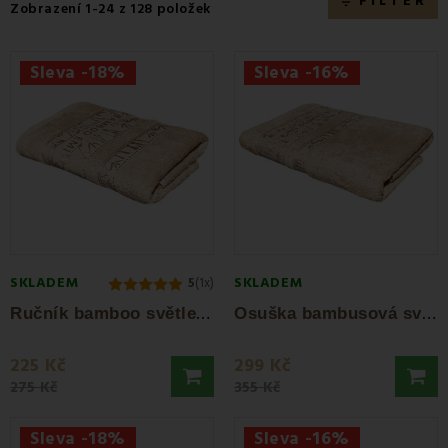
FILTER
filter_list
Zobrazení 1-24 z 128 položek
Sleva -18%
Sleva -16%
SKLADEM
SKLADEM
5
(1x)
R
učník bamboo světle hnědý 50 x 100 cm EMI
O
suška bambusová světle hnědá 70x140 cm EMI
225 Kč
299 Kč
275 Kč
355 Kč
Sleva -18%
Sleva -16%