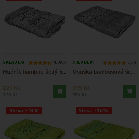
SKLADEM
SKLADEM
4.8
(6x)
5
(3x)
R
učník bamboo šedý 50 x 100 cm EMI
O
suška bambusová šedá 70x140 cm EMI
225 Kč
299 Kč
275 Kč
355 Kč
Sleva -18%
Sleva -16%